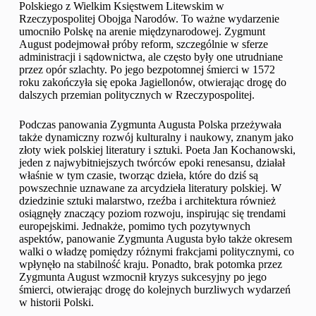
Polskiego z Wielkim Księstwem Litewskim w
Rzeczypospolitej Obojga Narodów. To ważne wydarzenie
umocniło Polskę na arenie międzynarodowej. Zygmunt
August podejmował próby reform, szczególnie w sferze
administracji i sądownictwa, ale często były one utrudniane
przez opór szlachty. Po jego bezpotomnej śmierci w 1572
roku zakończyła się epoka Jagiellonów, otwierając drogę do
dalszych przemian politycznych w Rzeczypospolitej.
Podczas panowania Zygmunta Augusta Polska przeżywała
także dynamiczny rozwój kulturalny i naukowy, znanym jako
złoty wiek polskiej literatury i sztuki. Poeta Jan Kochanowski,
jeden z najwybitniejszych twórców epoki renesansu, działał
właśnie w tym czasie, tworząc dzieła, które do dziś są
powszechnie uznawane za arcydzieła literatury polskiej. W
dziedzinie sztuki malarstwo, rzeźba i architektura również
osiągnęły znaczący poziom rozwoju, inspirując się trendami
europejskimi. Jednakże, pomimo tych pozytywnych
aspektów, panowanie Zygmunta Augusta było także okresem
walki o władzę pomiędzy różnymi frakcjami politycznymi, co
wpłynęło na stabilność kraju. Ponadto, brak potomka przez
Zygmunta August wzmocnił kryzys sukcesyjny po jego
śmierci, otwierając drogę do kolejnych burzliwych wydarzeń
w historii Polski.