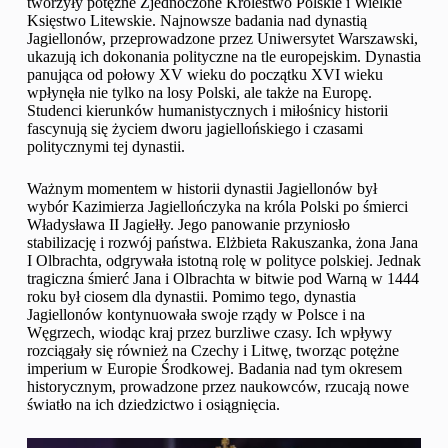
tworzyły potężne Zjednoczone Królestwo Polskie i Wielkie
Księstwo Litewskie. Najnowsze badania nad dynastią
Jagiellonów, przeprowadzone przez Uniwersytet Warszawski,
ukazują ich dokonania polityczne na tle europejskim. Dynastia
panująca od połowy XV wieku do początku XVI wieku
wpłynęła nie tylko na losy Polski, ale także na Europę.
Studenci kierunków humanistycznych i miłośnicy historii
fascynują się życiem dworu jagiellońskiego i czasami
politycznymi tej dynastii.
Ważnym momentem w historii dynastii Jagiellonów był
wybór Kazimierza Jagiellończyka na króla Polski po śmierci
Władysława II Jagiełły. Jego panowanie przyniosło
stabilizację i rozwój państwa. Elżbieta Rakuszanka, żona Jana
I Olbrachta, odgrywała istotną rolę w polityce polskiej. Jednak
tragiczna śmierć Jana i Olbrachta w bitwie pod Warną w 1444
roku był ciosem dla dynastii. Pomimo tego, dynastia
Jagiellonów kontynuowała swoje rządy w Polsce i na
Węgrzech, wiodąc kraj przez burzliwe czasy. Ich wpływy
rozciągały się również na Czechy i Litwę, tworząc potężne
imperium w Europie Środkowej. Badania nad tym okresem
historycznym, prowadzone przez naukowców, rzucają nowe
światło na ich dziedzictwo i osiągnięcia.