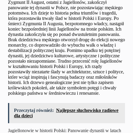
Zygmunt II August, ostatni z Jagiellonów, zakończył
panowanie tej dynastii w Polsce, nie pozostawiając męskiego
potomstwa. Ich dzieje to historia pełna triumfów i tragedii,
która pozostawiła trwały ślad w historii Polski i Europy. Po
śmierci Zygmunta II Augusta, bezpotomnego władcy, nastąpił
koniec bezpośredniej linii Jagiellonów na tronie polskim. Ich
dynastia zakończyła się po ponad dwustuletnim panowaniu.
Brak dziedzictwa męskiego otworzył drogę do elekcji nowego
monarchy, co doprowadziło do wybuchu walk o władzę i
destabilizacji politycznej kraju. Pomimo upadku tej potężnej
dynastii, jej dziedzictwo kulturowe, artystyczne i polityczne
pozostało niezapomniane. Trudno przecenić rolę Jagiellonów
w kształtowaniu historii Polski i Europy, ich rządy
pozostawiły niezatarte ślady w architekturze, sztuce i polityce,
które wciąż inspirują i fascynują badaczy oraz miłośników
historii. Ich drzewo genealogiczne jest nie tylko zapisem
królewskich pokoleń, ale także symbolem potęgi i chwały
polskiego państwa w średniowieczu i renesansie.
Przeczytaj również:
Najlepsze słuchowisko radiowe
dla dzieci
Jagiellonowie w historii Polski: Panowanie dynastii w latach