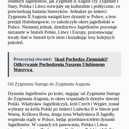
ostatnich Jagiellonów, jak Zygmunt II August czy Zygmunt I
Stary, Polska i Litwa rozwijały się kulturalnie i politycznie, co
potwierdzają badania historyków. Jednakże po śmierci
Zygmunta II Augusta nastąpił kres dynastii w Polsce, a tron
przejęli Habsburgowie, co zakończyło okres jagielloński w
Polsce. Niemniej jednak, dziedzictwo Jagiellonów pozostaje
niezatarte w historii Polski, Litwy i Europy, pozostawiając
trwały ślad w historii tych ziem i kształtując losy kolejnych
pokoleń.
Przeczytaj również:
Skąd Pochodzą Ziemniaki?
Odkrywanie Pochodzenia Naszego Ulubionego
Warzywa
Od Zygmunta Starego do Zygmunta Augusta
Dynastia Jagiellonów po kolei, sięgając od Zygmunta Starego
do Zygmunta Augusta, to okres wspaniałych dziejów dawnej
Polski. Władysław Jagiellończyk, król Czech i Węgier, został
wybrany na króla Polski po śmierci Ludwika II w bitwie pod
Warną. Królowa Bona, druga żona Władysława II Jagiełły,
wspierała rządy w Polsce, będąc przedstawicielem dynastii
Jagiellonów. W czasach ich panowania, Polska i Litwa