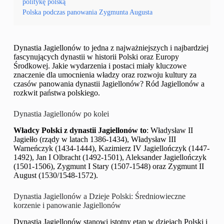
politykę polską
Polska podczas panowania Zygmunta Augusta
Dynastia Jagiellonów to jedna z najważniejszych i najbardziej
fascynujących dynastii w historii Polski oraz Europy
Środkowej. Jakie wydarzenia i postaci miały kluczowe
znaczenie dla umocnienia władzy oraz rozwoju kultury za
czasów panowania dynastii Jagiellonów? Ród Jagiellonów a
rozkwit państwa polskiego.
Dynastia Jagiellonów po kolei
Władcy Polski z dynastii Jagiellonów to
: Władysław II
Jagiełło (rządy w latach 1386-1434), Władysław III
Warneńczyk (1434-1444), Kazimierz IV Jagiellończyk (1447-
1492), Jan I Olbracht (1492-1501), Aleksander Jagiellończyk
(1501-1506), Zygmunt I Stary (1507-1548) oraz Zygmunt II
August (1530/1548-1572).
Dynastia Jagiellonów a Dzieje Polski: Średniowieczne
korzenie i panowanie Jagiellonów
Dynastia Jagiellonów stanowi istotny etap w dziejach Polski i