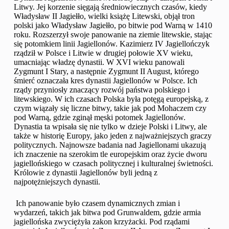
Litwy. Jej korzenie sięgają średniowiecznych czasów, kiedy
Władysław II Jagiełło, wielki książę Litewski, objął tron
polski jako Władysław Jagiełło, po bitwie pod Warną w 1410
roku. Rozszerzył swoje panowanie na ziemie litewskie, stając
się potomkiem linii Jagiellonów. Kazimierz IV Jagiellończyk
rządził w Polsce i Litwie w drugiej połowie XV wieku,
umacniając władzę dynastii. W XVI wieku panowali
Zygmunt I Stary, a następnie Zygmunt II August, którego
śmierć oznaczała kres dynastii Jagiellonów w Polsce. Ich
rządy przyniosły znaczący rozwój państwa polskiego i
litewskiego. W ich czasach Polska była potęgą europejską, z
czym wiązały się liczne bitwy, takie jak pod Mohaczem czy
pod Warną, gdzie zginął męski potomek Jagiellonów.
Dynastia ta wpisała się nie tylko w dzieje Polski i Litwy, ale
także w historię Europy, jako jeden z najważniejszych graczy
politycznych. Najnowsze badania nad Jagiellonami ukazują
ich znaczenie na szerokim tle europejskim oraz życie dworu
jagiellońskiego w czasach politycznej i kulturalnej świetności.
Królowie z dynastii Jagiellonów byli jedną z
najpotężniejszych dynastii.
Ich panowanie było czasem dynamicznych zmian i
wydarzeń, takich jak bitwa pod Grunwaldem, gdzie armia
jagiellońska zwyciężyła zakon krzyżacki. Pod rządami