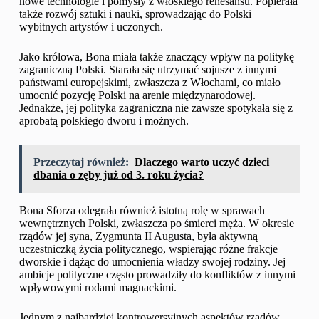
nowe technologie i pomysły z włoskiego renesansu. Popierała
także rozwój sztuki i nauki, sprowadzając do Polski
wybitnych artystów i uczonych.
Jako królowa, Bona miała także znaczący wpływ na politykę
zagraniczną Polski. Starała się utrzymać sojusze z innymi
państwami europejskimi, zwłaszcza z Włochami, co miało
umocnić pozycję Polski na arenie międzynarodowej.
Jednakże, jej polityka zagraniczna nie zawsze spotykała się z
aprobatą polskiego dworu i możnych.
Przeczytaj również:
Dlaczego warto uczyć dzieci
dbania o zęby już od 3. roku życia?
Bona Sforza odegrała również istotną rolę w sprawach
wewnętrznych Polski, zwłaszcza po śmierci męża. W okresie
rządów jej syna, Zygmunta II Augusta, była aktywną
uczestniczką życia politycznego, wspierając różne frakcje
dworskie i dążąc do umocnienia władzy swojej rodziny. Jej
ambicje polityczne często prowadziły do konfliktów z innymi
wpływowymi rodami magnackimi.
Jednym z najbardziej kontrowersyjnych aspektów rządów