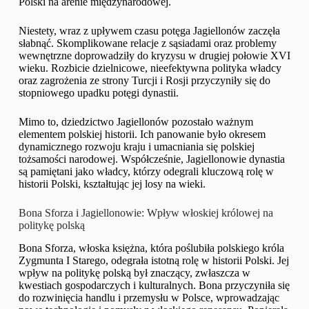
Polski na arenie międzynarodowej.
Niestety, wraz z upływem czasu potęga Jagiellonów zaczęła
słabnąć. Skomplikowane relacje z sąsiadami oraz problemy
wewnętrzne doprowadziły do kryzysu w drugiej połowie XVI
wieku. Rozbicie dzielnicowe, nieefektywna polityka władcy
oraz zagrożenia ze strony Turcji i Rosji przyczyniły się do
stopniowego upadku potęgi dynastii.
Mimo to, dziedzictwo Jagiellonów pozostało ważnym
elementem polskiej historii. Ich panowanie było okresem
dynamicznego rozwoju kraju i umacniania się polskiej
tożsamości narodowej. Współcześnie, Jagiellonowie dynastia
są pamiętani jako władcy, którzy odegrali kluczową rolę w
historii Polski, kształtując jej losy na wieki.
Bona Sforza i Jagiellonowie: Wpływ włoskiej królowej na
politykę polską
Bona Sforza, włoska księżna, która poślubiła polskiego króla
Zygmunta I Starego, odegrała istotną rolę w historii Polski. Jej
wpływ na politykę polską był znaczący, zwłaszcza w
kwestiach gospodarczych i kulturalnych. Bona przyczyniła się
do rozwinięcia handlu i przemysłu w Polsce, wprowadzając