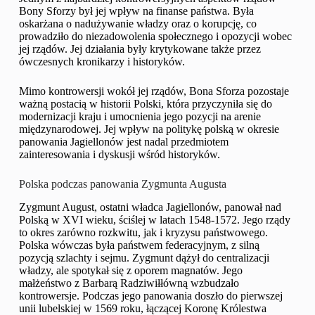
Bony Sforzy był jej wpływ na finanse państwa. Była
oskarżana o nadużywanie władzy oraz o korupcję, co
prowadziło do niezadowolenia społecznego i opozycji wobec
jej rządów. Jej działania były krytykowane także przez
ówczesnych kronikarzy i historyków.
Mimo kontrowersji wokół jej rządów, Bona Sforza pozostaje
ważną postacią w historii Polski, która przyczyniła się do
modernizacji kraju i umocnienia jego pozycji na arenie
międzynarodowej. Jej wpływ na politykę polską w okresie
panowania Jagiellonów jest nadal przedmiotem
zainteresowania i dyskusji wśród historyków.
Polska podczas panowania Zygmunta Augusta
Zygmunt August, ostatni władca Jagiellonów, panował nad
Polską w XVI wieku, ściślej w latach 1548-1572. Jego rządy
to okres zarówno rozkwitu, jak i kryzysu państwowego.
Polska wówczas była państwem federacyjnym, z silną
pozycją szlachty i sejmu. Zygmunt dążył do centralizacji
władzy, ale spotykał się z oporem magnatów. Jego
małżeństwo z Barbarą Radziwiłłówną wzbudzało
kontrowersje. Podczas jego panowania doszło do pierwszej
unii lubelskiej w 1569 roku, łączącej Koronę Królestwa