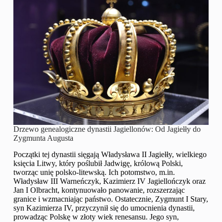
Drzewo genealogiczne dynastii Jagiellonów: Od Jagiełły do
Zygmunta Augusta
Początki tej dynastii sięgają Władysława II Jagiełły, wielkiego
księcia Litwy, który poślubił Jadwigę, królową Polski,
tworząc unię polsko-litewską. Ich potomstwo, m.in.
Władysław III Warneńczyk, Kazimierz IV Jagiellończyk oraz
Jan I Olbracht, kontynuowało panowanie, rozszerzając
granice i wzmacniając państwo. Ostatecznie, Zygmunt I Stary,
syn Kazimierza IV, przyczynił się do umocnienia dynastii,
prowadząc Polskę w złoty wiek renesansu. Jego syn,