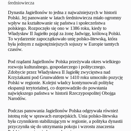
średniowiecza
Dynastia Jagiellonów to jedna z najważniejszych w historii
Polski. Jej panowanie w latach średniowiecza miało ogromny
wpływ na kształtowanie się państwa i społeczeństwa
polskiego. Rozpoczęło się ono w 1386 roku, kiedy to
Władysław II Jagiełło pojął za żonę Jadwigę, królową Polski.
To wydarzenie zapoczątkowało unię polsko-litewską, która
była jednym z najpotężniejszych sojuszy w Europie tamtych
czasów.
Pod rządami Jagiellonów Polska przeżywała okres wielkiego
rozwoju kulturalnego, gospodarczego i politycznego.
Zdobycie przez Władysława II Jagiełłę zwycięstwa nad
Krzyżakami pod Grunwaldem w 1410 roku umocniło pozycję
Polski w regionie. Kolejni władcy kontynuowali politykę
ekspansji terytorialnej, co doprowadziło do powstania
największego państwa w historii Rzeczypospolitej Obojga
Narodów.
Podczas panowania Jagiellonów Polska odgrywała również
istotną rolę w sprawach europejskich. Unia polsko-litewska
była czynnikiem stabilizującym w regionie, a polityka dynastii
przyczyniła się do utrzymania pokoju i wzrostu znaczenia