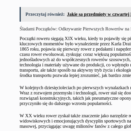
Przeczytaj również:
Jakie są przedmioty w czwartej kla
Śladami Początków: Odkrywanie Pierwszych Rowerów na 
Początki roweru sięgają XIX wieku, kiedy to pojawiły się 
kluczowych momentów było wynalezienie przez Karla Drais
1865 roku, pojawia się pierwszy rower z pedałami i napę
czasu rower ewoluował, zyskując coraz większą popularnoś
jednośladowych aż do współczesnych rowerów szosowych, gór
technologia i materiały używane do produkcji, co wpłynęło 
transportu, ale także sposób na aktywny tryb życia i eko
środka transportu pozwala lepiej zrozumieć, jak bardzo zmie
W kolejnych dziesięcioleciach po pierwszych wynalazkach 
Wraz z rozwojem przemysłu i technologii, rower stał się d
rozwiązań konstrukcyjnych, takich jak pneumatyczne opony
przyczyniło się do dalszego wzrostu popularności.
W XX wieku rower zyskał także znaczenie jako narzędzie rekr
widowiskowych i emocjonujących dyscyplin sportowych na św
masowej, przyciągając uwagę milionów fanów z całego glo