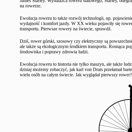
James Starley. Wynalazca roweru stalowego, Starley, odeg
na rowerze.
Ewolucja roweru to także rozwój technologii, np. pojawie
wydajność i komfort jazdy. W XX wieku pojawiły się rowery
transportu. Pierwsze rowery na świecie, sprawdź.
Dziś, rower górski, szosowy czy elektryczny są powszechnie
ale także są ekologicznym środkiem transportu. Rosnąca po
środowiska i poprawy zdrowia ludzi.
Ewolucja roweru to historia nie tylko maszyn, ale także ludz
dzisiaj możemy zobaczyć, jak karl von Drais przełamał barie
wielu osób na całym świecie. Jak wyglądał pierwszy rower