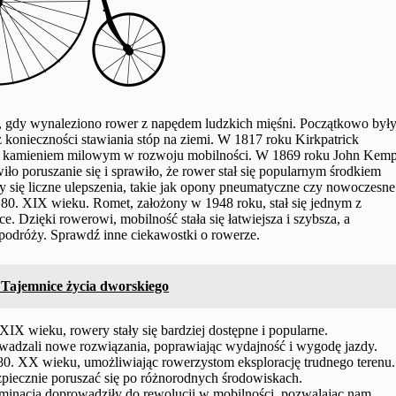
ku, gdy wynaleziono rower z napędem ludzkich mięśni. Początkowo był
 konieczności stawiania stóp na ziemi. W 1817 roku Kirkpatrick
się kamieniem milowym w rozwoju mobilności. W 1869 roku John Kem
ło poruszanie się i sprawiło, że rower stał się popularnym środkiem
y się liczne ulepszenia, takie jak opony pneumatyczne czy nowoczesne
 80. XIX wieku. Romet, założony w 1948 roku, stał się jednym z
 Dzięki rowerowi, mobilność stała się łatwiejsza i szybsza, a
podróży. Sprawdź inne ciekawostki o rowerze.
. Tajemnice życia dworskiego
IX wieku, rowery stały się bardziej dostępne i popularne.
rowadzali nowe rozwiązania, poprawiając wydajność i wygodę jazdy.
0. XX wieku, umożliwiając rowerzystom eksplorację trudnego terenu.
piecznie poruszać się po różnorodnych środowiskach.
rminacja doprowadziły do rewolucji w mobilności, pozwalając nam