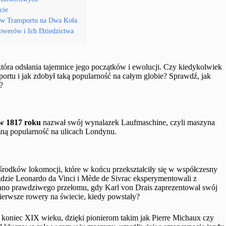
cie
ków Transportu na Dwa Koła
owerów i Ich Dziedzictwa
która odsłania tajemnice jego początków i ewolucji. Czy kiedykolwiek
nsportu i jak zdobył taką popularność na całym globie? Sprawdź, jak
?
w 1817 roku
nazwał swój wynalazek Laufmaschine, czyli maszyna
ną popularność na ulicach Londynu.
środków lokomocji, które w końcu przekształciły się w współczesny
, gdzie Leonardo da Vinci i Mède de Sivrac eksperymentowali z
ano prawdziwego przełomu, gdy Karl von Drais zaprezentował swój
ierwsze rowery na świecie, kiedy powstały?
d koniec XIX wieku, dzięki pionierom takim jak Pierre Michaux czy