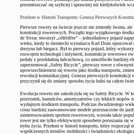
przemieszczać się szybciej i sprawniej niż kiedykolwiek wcz
Przełom w Historii Transportu: Geneza Pierwszych Konst
Pierwsze rowery na świecie jeszcze nie zmieniły świata, ale
konstrukcji rowerowych. Początki tego wyjątkowego środka 
de Sivrac stworzył „célérifère” – jednośladowy pojazd nap
wieku, kiedy to niemiecki wynalazca Karl Drais opracował
drezyna lub biegacz. Był to pierwszy pojazd, który wykor
rozwojem technologii i inżynierii, konstrukcje rowerowe 
pedały z przekładnią łańcuchową, co umożliwiło bardziej 
zaprezentował „Safety Bicycle”, pierwszy rower z równymi 
upowszechnieniem się roweru jako środka transportu, zmieni
rewolucji komunikacyjnej. Geneza pierwszych konstrukcji r
przyczynił się do zmiany sposobu życia ludzi na całym świe
Ewolucja roweru nie zakończyła się na Safety Bicycle. W k
przerzutek, hamulców, amortyzatorów czy lekkich stopów met
wydajnym środkiem transportu. Podczas dwudziestego wiek
coraz bardziej zaawansowane modele przeznaczone do jazd
zainteresowaniem sportem rowerowym, wzrosła także popular
rower jest nie tylko efektywnym sposobem poruszania się w
trybu życia. Przełom w historii transportu, który rozpoczął 
współczesnych trendów mobilności i świadomości ekologicz