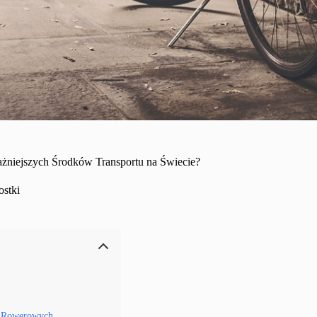
ażniejszych Środków Transportu na Świecie?
stki
ji Rowerowych