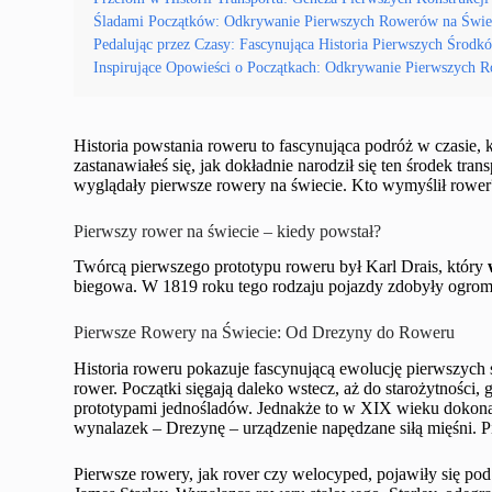
Śladami Początków: Odkrywanie Pierwszych Rowerów na Świe
Pedalując przez Czasy: Fascynująca Historia Pierwszych Środ
Inspirujące Opowieści o Początkach: Odkrywanie Pierwszych R
Historia powstania roweru to fascynująca podróż w czasie, 
zastanawiałeś się, jak dokładnie narodził się ten środek tra
wyglądały pierwsze rowery na świecie. Kto wymyślił rower
Pierwszy rower na świecie – kiedy powstał?
Twórcą pierwszego prototypu roweru był Karl Drais, który
biegowa. W 1819 roku tego rodzaju pojazdy zdobyły ogrom
Pierwsze Rowery na Świecie: Od Drezyny do Roweru
Historia roweru pokazuje fascynującą ewolucję pierwszych 
rower. Początki sięgają daleko wstecz, aż do starożytności
prototypami jednośladów. Jednakże to w XIX wieku dokon
wynalazek – Drezynę – urządzenie napędzane siłą mięśni. P
Pierwsze rowery, jak rover czy welocyped, pojawiły się po