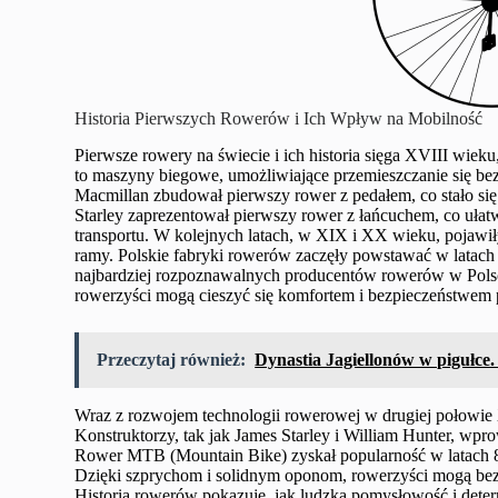
Historia Pierwszych Rowerów i Ich Wpływ na Mobilność
Pierwsze rowery na świecie i ich historia sięga XVIII wie
to maszyny biegowe, umożliwiające przemieszczanie się bez
Macmillan zbudował pierwszy rower z pedałem, co stało 
Starley zaprezentował pierwszy rower z łańcuchem, co ułatwi
transportu. W kolejnych latach, w XIX i XX wieku, pojawił
ramy. Polskie fabryki rowerów zaczęły powstawać w latach
najbardziej rozpoznawalnych producentów rowerów w Polsce.
rowerzyści mogą cieszyć się komfortem i bezpieczeństwem 
Przeczytaj również:
Dynastia Jagiellonów w pigułce
Wraz z rozwojem technologii rowerowej w drugiej połowie X
Konstruktorzy, tak jak James Starley i William Hunter, wp
Rower MTB (Mountain Bike) zyskał popularność w latach 8
Dzięki szprychom i solidnym oponom, rowerzyści mogą bez
Historia rowerów pokazuje, jak ludzka pomysłowość i dete