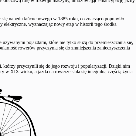
rał kluczową rolę w rozwoju maszyny, umożliwiając emancypację jazdy
nie się napędu łańcuchowego w 1885 roku, co znacząco poprawiło
 elektryczne, wyznaczając nowy etap w historii tego środka
 używanymi pojazdami, które nie tylko służą do przemieszczania się,
pularność rowerów przyczynia się do zmniejszenia zanieczyszczenia
i, którzy przyczynili się do jego rozwoju i popularyzacji. Dzięki nim
ry w XIX wieku, a jazda na rowerze stała się integralną częścią życia
?