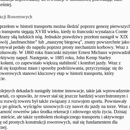
eśniej.
rukcji Rowerowych
 przełom w historii transportu można śledzić poprzez genezę pierwszyc
transportu sięgają XVIII wieku, kiedy to francuski wynalazca Comte
ędzany siłą ludzkich nóg. Jednakże prawdziwy przełom nastąpił w XIX
 swój „laufmaschine” lub „maszynę biegową”, znany powszechnie jako
zystywał pedały do napędu poprzez prosty mechanizm korbowy. Wraz z
ewoluowały. W 1860 roku francuski inżynier Ernest Michaux wprowadzi
efektywny napęd. Następnie, w 1885 roku, John Kemp Starley
kołami, co zapewniało większą stabilność i komfort jazdy. Wraz z
ł się krajobraz miast i sposoby podróżowania, przyczyniając się do
owerowych stanowi kluczowy etap w historii transportu, który
cie.
olejnych dekadach nastąpiły istotne innowacje, takie jak wprowadzenie
ali, co sprawiło, że rower stał się jeszcze bardziej wszechstronnym i
u rozwój roweru był także związany z rozwojem sportu. Powstawały
y po górach, wyścigów szosowych czy nawet do jazdy na torze. Wraz 
ność rowerów jako środka rekreacji i zdrowego stylu życia. Dzisiaj
 mieście, ale także symbolem ekologicznego transportu i aktywnego
się od prostych konstrukcji rowerowych, stał się fundamentem dla
nej.