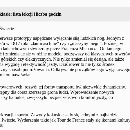
sie: lista lekcji i liczba godzin
Świecie
pierwsze prototypy napędzane wyłącznie siłą ludzkich nóg. Jednym z
’a w 1817 roku „laufmaschine” czyli „maszyny biegu”. Później, w
dem łańcuchowym stworzony przez Francuza Michauxa. Od tamtego
ć i zmieniając się w różne modele, począwszy od klasycznych roweró
skich czy elektrycznych. Nie tylko zmieniał się design, ale także
na wygodę i efektywność jazdy. Dziś rower to nie tylko środek
logiczny sposób podróżowania. Odkrywanie początków tego wyjątkoweg
nił on nasz świat.
rowerowych, rozwój tej formy transportu był niezwykle dynamiczny.
ostępny dla coraz szerszego grona ludzi. Wprowadzenie nowych
 czy hamulce, zwiększyło bezpieczeństwo i komfort jazdy, co
eacji i sportu. Zawody kolarskie stały się jednymi z najbardziej
iecie. Wydarzenia takie jak Tour de France stały się ikonami kultur
bu.