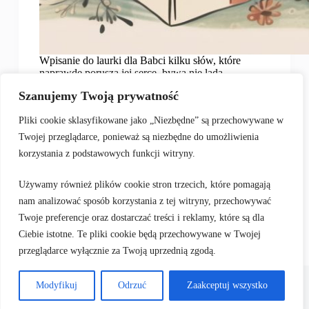
Wpisanie do laurki dla Babci kilku słów, które
naprawdę poruszą jej serce, bywa nie lada
wyzwaniem – chcemy przecież, by nasze życzenia
Szanujemy Twoją prywatność
były szczere, osobiste i idealnie oddawały naszą
miłość oraz wdzięczność. W tym artykule odkryjesz,
Pliki cookie sklasyfikowane jako „Niezbędne” są przechowywane w
jak dobrać nie tylko…
Joanna Niedźwiedzka
2026-01-09
Twojej przeglądarce, ponieważ są niezbędne do umożliwienia
korzystania z podstawowych funkcji witryny.
Używamy również plików cookie stron trzecich, które pomagają
nam analizować sposób korzystania z tej witryny, przechowywać
POPRZEDNIE
NASTĘPNY
Twoje preferencje oraz dostarczać treści i reklamy, które są dla
Ciebie istotne. Te pliki cookie będą przechowywane w Twojej
przeglądarce wyłącznie za Twoją uprzednią zgodą.
Polityka prywatności
Regulamin
Modyfikuj
Odrzuć
Zaakceptuj wszystko
Mapa witryny
Kontakt