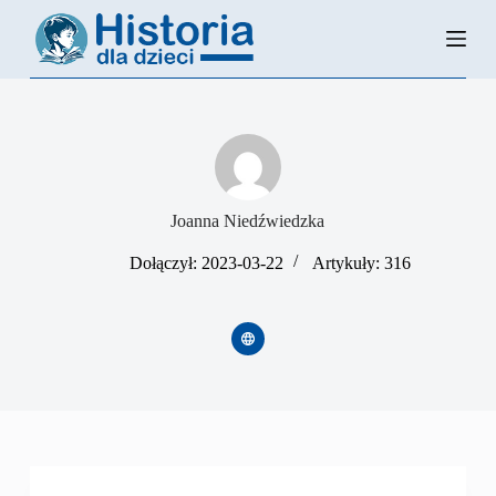
P
r
z
e
j
d
ź
d
o
t
r
Joanna Niedźwiedzka
e
ś
Dołączył: 2023-03-22
Artykuły: 316
c
i