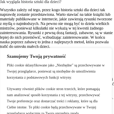
Jak wygląda historia sztuki dla dzieci?
Wszystko zależy od tego, przez kogo historia sztuki dla dzieci tak
naprawdę zostanie przedstawiona. Warto stawiać na takie książki lub
materiały publikowane w internecie, jakie zawierają rysunki tworzone
z myślą o najmłodszych. Na pewno nie mogą być to dzieła wielkich
mistrzów, ponieważ kilkulatki nie wykażą w tej kwestii żadnego
zainteresowania. Rysunki z pewną dozą fantazji, zabawne, są w stanie
lepiej do nich przemówić, wzbudzając zainteresowanie. W końcu
nauka poprzez zabawę to jedna z najlepszych metod, która pozwala
trafić do umysłu małych dzieci.
Szanujemy Twoją prywatność
Czy historia roweru dla dzieci jest ciekawa?
Pliki cookie sklasyfikowane jako „Niezbędne” są przechowywane w
Oczywiście, że tak. Tym bardziej że dzieci kochają jazdę na rowerze.
Jednak dziecko samo może nie zadać sobie trudności tym, aby
Twojej przeglądarce, ponieważ są niezbędne do umożliwienia
stwierdzić, skąd tak naprawdę wziął się jego jednoślad i jaka jest
korzystania z podstawowych funkcji witryny.
historia roweru dla dzieci. Może więc warto podczas jakiejś wycieczki
rowerowej, zadać dziecku to pytanie. Na pewno będzie chciało poznać
odpowiedź, ponieważ pociechy to z reguły bardzo ciekawskie istoty.
Używamy również plików cookie stron trzecich, które pomagają
Bez trudu będzie można znaleźć w internecie materiały, jakie na
nam analizować sposób korzystania z tej witryny, przechowywać
sposób dziecięcy wyjaśniają, jak to tak naprawdę z tym rowerem było.
Twoje preferencje oraz dostarczać treści i reklamy, które są dla
Ciebie istotne. Te pliki cookie będą przechowywane w Twojej
przeglądarce wyłącznie za Twoją uprzednią zgodą.