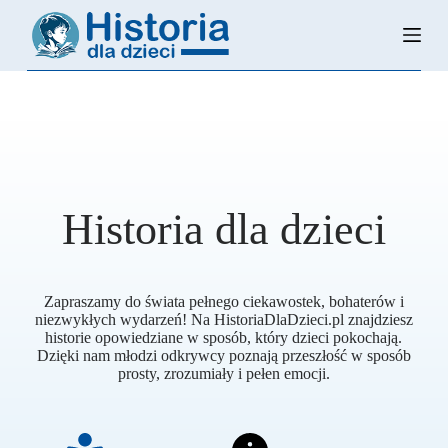
P
r
z
e
j
d
ź
d
o
t
r
Historia dla dzieci
e
ś
c
i
Zapraszamy do świata pełnego ciekawostek, bohaterów i
niezwykłych wydarzeń! Na HistoriaDlaDzieci.pl znajdziesz
historie opowiedziane w sposób, który dzieci pokochają.
Dzięki nam młodzi odkrywcy poznają przeszłość w sposób
prosty, zrozumiały i pełen emocji.