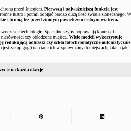
ochrona przed śniegiem.
Pierwszą i najważniejszą funkcją jest
gromne lustro i potrafi odbijać bardzo dużą ilość światła słonecznego. 
kie chronią też przed zimnym powietrzem i silnym wiatrem.
nowoczesne technologie. Specjalne szyby poprawiają kontrast i
, nierówności czy oblodzone miejsca.
Wiele modeli wykorzystuje
ję redukującą odblaski czy szkła fotochromatyczne automatycznie
 jest zakup gogli narciarskich w sprawdzonych miejscach, takich jak
zycje na każdą okazję