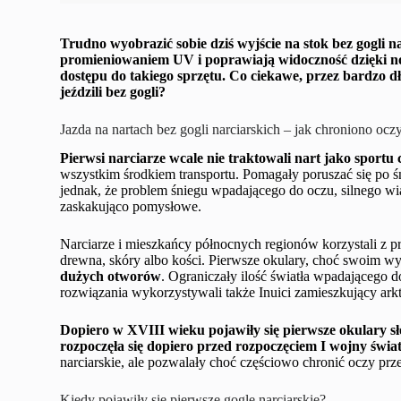
Trudno wyobrazić sobie dziś wyjście na stok bez gogli n
promieniowaniem UV i poprawiają widoczność dzięki no
dostępu do takiego sprzętu. Co ciekawe, przez bardzo dłu
jeździli bez gogli?
Jazda na nartach bez gogli narciarskich – jak chroniono ocz
Pierwsi narciarze wcale nie traktowali nart jako sportu
wszystkim środkiem transportu. Pomagały poruszać się po ś
jednak, że problem śniegu wpadającego do oczu, silnego wiat
zaskakująco pomysłowe.
Narciarze i mieszkańcy północnych regionów korzystali z 
drewna, skóry albo kości. Pierwsze okulary, choć swoim w
dużych otworów
. Ograniczały ilość światła wpadającego do
rozwiązania wykorzystywali także Inuici zamieszkujący arkt
Dopiero w XVIII wieku pojawiły się pierwsze okulary s
rozpoczęła się dopiero przed rozpoczęciem I wojny świa
narciarskie, ale pozwalały choć częściowo chronić oczy prz
Kiedy pojawiły się pierwsze gogle narciarskie?