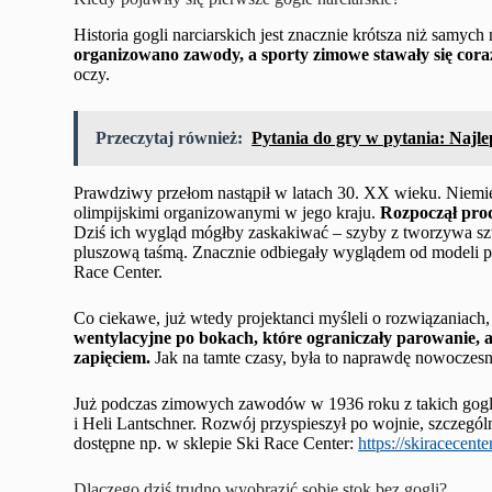
Historia gogli narciarskich jest znacznie krótsza niż samych 
organizowano zawody, a sporty zimowe stawały się cora
oczy.
Przeczytaj również:
Pytania do gry w pytania: Najle
Prawdziwy przełom nastąpił w latach 30. XX wieku. Niemie
olimpijskimi organizowanymi w jego kraju.
Rozpoczął pro
Dziś ich wygląd mógłby zaskakiwać – szyby z tworzywa sz
pluszową taśmą. Znacznie odbiegały wyglądem od modeli p
Race Center.
Co ciekawe, już wtedy projektanci myśleli o rozwiązaniach,
wentylacyjne po bokach, które ograniczały parowanie,
zapięciem.
Jak na tamte czasy, była to naprawdę nowoczesn
Już podczas zimowych zawodów w 1936 roku z takich gogli n
i Heli Lantschner. Rozwój przyspieszył po wojnie, szczególn
dostępne np. w sklepie Ski Race Center:
https://skiracecente
Dlaczego dziś trudno wyobrazić sobie stok bez gogli?