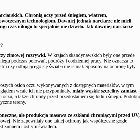
arciarskich. Chronią oczy przed śniegiem, wiatrem,
woczesnym technologiom. Dawniej jednak narciarze nie mieli
gi czas nikogo to specjalnie nie dziwiło. Jak dawniej narciarze
y?
 czy zimowej rozrywki.
W krajach skandynawskich były one przede
niegu podczas polowań, podróży i codziennej pracy. Nie oznacza to
ru czy odbijającego się światła nie istniał. Sposoby na ochronę były
prostych osłon oczu wykonywanych z dostępnych materiałów, w tym
yglądem wcale ich nie przypominały,
miały wąskie szczeliny zamiast
 oczu, a także chroniły przed przedostaniem się lodu i śniegu.
Podobn
yczne tereny.
łoneczne, ale produkcja masowa ze szkłami chroniącymi przed UV,
towej.
Nie zapewniały one takiej ochrony jak współczesne gogle
ed zimnem i ostrym światłem.