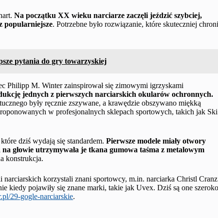
nart.
Na początku XX wieku narciarze zaczęli jeździć szybciej,
z popularniejsze
. Potrzebne było rozwiązanie, które skuteczniej chron
psze pytania do gry towarzyskiej
c Philipp M. Winter zainspirował się zimowymi igrzyskami
dukcję jednych z pierwszych narciarskich okularów ochronnych.
tucznego były ręcznie zszywane, a krawędzie obszywano miękką
roponowanych w profesjonalnych sklepach sportowych, takich jak Ski
 które dziś wydają się standardem.
Pierwsze modele miały otwory
 a na głowie utrzymywała je tkana gumowa taśma z metalowym
a konstrukcja.
arciarskich korzystali znani sportowcy, m.in. narciarka Christl Cranz
ie kiedy pojawiły się znane marki, takie jak Uvex. Dziś są one szerok
r.pl/29-gogle-narciarskie
.