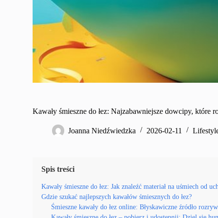
Kawały śmieszne do łez: Najzabawniejsze dowcipy, które r
Joanna Niedźwiedzka
2026-02-11
Lifestyl
Spis treści
Kawały śmieszne do łez: Jak znaleźć materiał na uśmiech od uc
Gdzie szukać najlepszych kawałów śmiesznych do łez?
Śmieszne kawały do łez online: Błyskawiczne źródło rozryw
Kawały śmieszne do łez – pobierz i udostępnij: Dziel się h