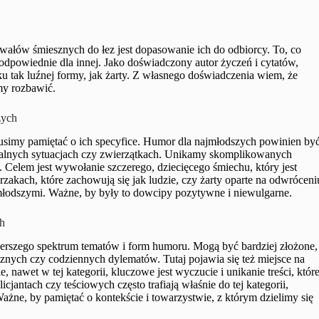
ałów śmiesznych do łez jest dopasowanie ich do odbiorcy. To, co
odpowiednie dla innej. Jako doświadczony autor życzeń i cytatów,
 tak luźnej formy, jak żarty. Z własnego doświadczenia wiem, że
my rozbawić.
zych
usimy pamiętać o ich specyfice. Humor dla najmłodszych powinien by
urdalnych sytuacjach czy zwierzątkach. Unikamy skomplikowanych
a. Celem jest wywołanie szczerego, dziecięcego śmiechu, który jest
rzakach, które zachowują się jak ludzie, czy żarty oparte na odwróceni
jmłodszymi. Ważne, by były to dowcipy pozytywne i niewulgarne.
ch
zerszego spektrum tematów i form humoru. Mogą być bardziej złożone,
ycznych czy codziennych dylematów. Tutaj pojawia się też miejsce na
 nawet w tej kategorii, kluczowe jest wyczucie i unikanie treści, któr
jantach czy teściowych często trafiają właśnie do tej kategorii,
żne, by pamiętać o kontekście i towarzystwie, z którym dzielimy się