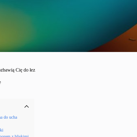
ozbawią Cię do łez
e
ha do ucha
ki
umorem z bliskimi