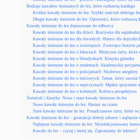
Rodzaje kawałów śmiesznych do łez, które rozbawią każdego
Krótkie kawały śmieszne do łez: Szybki zastrzyk dobrego 
Długie kawały śmieszne do łez: Opowieści, które rozbawią d
Kawały śmieszne do łez dopasowane do odbiorcy
Kawały śmieszne do łez dla dzieci: Rozrywka dla najmłodsz
Kawały śmieszne do łez dla dorosłych: Humor dla dojrzałyc
Kawały śmieszne do łez o zwierzętach: Zwierzęce historie p
Kawały śmieszne do łez o lekarzach: Medyczne żarty, które 
Kawały śmieszne do łez o blondynkach: Klasyka gatunku
Kawały śmieszne do łez o studentach: Akademickie perypeti
Kawały śmieszne do łez o policjantach: Służbowe anegdoty
Kawały śmieszne do łez o teściowych: Temat, który zawsze
Kawały śmieszne do łez o mężczyznach: Męskie spojrzenie 
Kawały śmieszne do łez o kobietach: Kobieca perspektywa
Świeżość i klasyka: Nowe i stare kawały śmieszne do łez
Nowe kawały śmieszne do łez: Humor na czasie
Stare kawały śmieszne do łez: Ponadczasowe żarty, które wc
Kawały śmieszne do łez – gwarancja dobrej zabawy i najlepsze 
Najlepsze kawały śmieszne do łez: Wyselekcjonowany humo
Kawały do łez – czytaj i śmiej się: Zapraszamy do lektury!