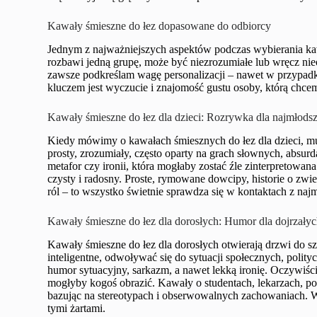
Kawały śmieszne do łez dopasowane do odbiorcy
Jednym z najważniejszych aspektów podczas wybierania kaw
rozbawi jedną grupę, może być niezrozumiałe lub wręcz nie
zawsze podkreślam wagę personalizacji – nawet w przypadku
kluczem jest wyczucie i znajomość gustu osoby, którą chce
Kawały śmieszne do łez dla dzieci: Rozrywka dla najmłods
Kiedy mówimy o kawałach śmiesznych do łez dla dzieci, m
prosty, zrozumiały, często oparty na grach słownych, abs
metafor czy ironii, która mogłaby zostać źle zinterpretowan
czysty i radosny. Proste, rymowane dowcipy, historie o zwie
ról – to wszystko świetnie sprawdza się w kontaktach z na
Kawały śmieszne do łez dla dorosłych: Humor dla dojrzały
Kawały śmieszne do łez dla dorosłych otwierają drzwi do s
inteligentne, odwoływać się do sytuacji społecznych, polit
humor sytuacyjny, sarkazm, a nawet lekką ironię. Oczywiście,
mogłyby kogoś obrazić. Kawały o studentach, lekarzach, polic
bazując na stereotypach i obserwowalnych zachowaniach. Wa
tymi żartami.