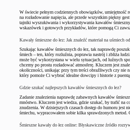
W świecie pełnym codziennych obowiązków, umiejętność rozb
na rozładowanie napięcia, ale przede wszystkim piękny gest
tajniki wyszukiwania i wykorzystywania kawałów śmiesznych
wskazówek i gotowych przykładów, które pomogą Ci zawsze 
Kawały śmieszne do łez: Jak znaleźć materiał na uśmiech o
Szukając kawałów śmiesznych do łez, tak naprawdę poszuk
śmiech – ten, który rozluźnia, poprawia nastrój i zbliża ludz
może być wykorzystana w wielu sytuacjach, od luźnych spot
chcemy po prostu rozładować atmosferę. Kluczem jest znalezi
okoliczności, unikając przy tym treści obraźliwych czy nie
który pomoże Ci wybrać idealne dowcipy i historie z puentą
Gdzie szukać najlepszych kawałów śmiesznych do łez?
Zadanie znalezienia naprawdę zabawnych kawałów śmieszny
mnóstwo. Kluczem jest wiedza, gdzie szukać, by trafić na c
znudzenia. W dzisiejszych czasach dostęp do humoru jest nie
śmiechu, wypracowałem sobie kilka sprawdzonych metod. Cz
Śmieszne kawały do łez online: Błyskawiczne źródło rozry