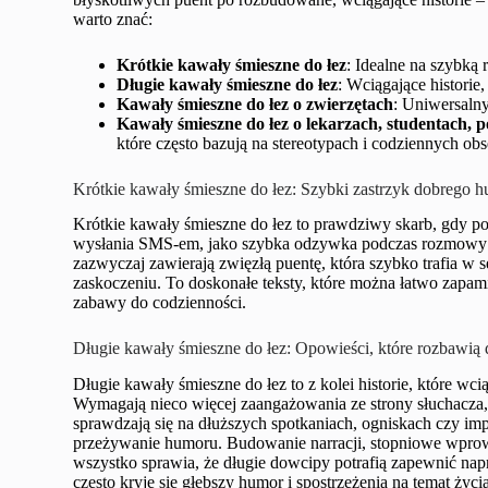
warto znać:
Krótkie kawały śmieszne do łez
: Idealne na szybką
Długie kawały śmieszne do łez
: Wciągające historie,
Kawały śmieszne do łez o zwierzętach
: Uniwersalny
Kawały śmieszne do łez o lekarzach, studentach, p
które często bazują na stereotypach i codziennych ob
Krótkie kawały śmieszne do łez: Szybki zastrzyk dobrego 
Krótkie kawały śmieszne do łez to prawdziwy skarb, gdy p
wysłania SMS-em, jako szybka odzywka podczas rozmowy cz
zazwyczaj zawierają zwięzłą puentę, która szybko trafia w 
zaskoczeniu. To doskonałe teksty, które można łatwo zapami
zabawy do codzienności.
Długie kawały śmieszne do łez: Opowieści, które rozbawią 
Długie kawały śmieszne do łez to z kolei historie, które wc
Wymagają nieco więcej zaangażowania ze strony słuchacza, a
sprawdzają się na dłuższych spotkaniach, ogniskach czy im
przeżywanie humoru. Budowanie narracji, stopniowe wprow
wszystko sprawia, że długie dowcipy potrafią zapewnić na
często kryje się głębszy humor i spostrzeżenia na temat życia