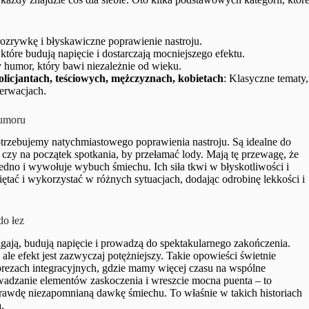
 rozrywkę i błyskawiczne poprawienie nastroju.
 które budują napięcie i dostarczają mocniejszego efektu.
 humor, który bawi niezależnie od wieku.
olicjantach, teściowych, mężczyznach, kobietach
: Klasyczne tematy,
serwacjach.
humoru
otrzebujemy natychmiastowego poprawienia nastroju. Są idealne do
y na początek spotkania, by przełamać lody. Mają tę przewagę, że
sedno i wywołuje wybuch śmiechu. Ich siła tkwi w błyskotliwości i
ętać i wykorzystać w różnych sytuacjach, dodając odrobinę lekkości i
do łez
iągają, budują napięcie i prowadzą do spektakularnego zakończenia.
le efekt jest zazwyczaj potężniejszy. Takie opowieści świetnie
prezach integracyjnych, gdzie mamy więcej czasu na wspólne
adzanie elementów zaskoczenia i wreszcie mocna puenta – to
prawdę niezapomnianą dawkę śmiechu. To właśnie w takich historiach
.