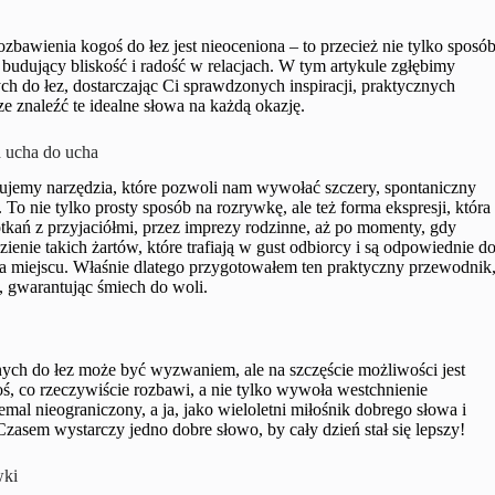
awienia kogoś do łez jest nieoceniona – to przecież nie tylko sposó
 budujący bliskość i radość w relacjach. W tym artykule zgłębimy
 do łez, dostarczając Ci sprawdzonych inspiracji, praktycznych
znaleźć te idealne słowa na każdą okazję.
d ucha do ucha
ujemy narzędzia, które pozwoli nam wywołać szczery, spontaniczny
i. To nie tylko prosty sposób na rozrywkę, ale też forma ekspresji, która
kań z przyjaciółmi, przez imprezy rodzinne, aż po momenty, gdy
enie takich żartów, które trafiają w gust odbiorcy i są odpowiednie d
 na miejscu. Właśnie dlatego przygotowałem ten praktyczny przewodnik
, gwarantując śmiech do woli.
ch do łez może być wyzwaniem, ale na szczęście możliwości jest
oś, co rzeczywiście rozbawi, a nie tylko wywoła westchnienie
mal nieograniczony, a ja, jako wieloletni miłośnik dobrego słowa i
asem wystarczy jedno dobre słowo, by cały dzień stał się lepszy!
wki