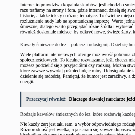
Internet to prawdziwa kopalnia skarbów, jeśli chodzi o śmie
razu trafiamy na strony i fora, gdzie internauci dzielą się 
historie, a także teksty o różnej tematyce. To świetne miejs
rozluźnienie nudy lub na spontaniczną imprezę. Warto jedna
śmieszne, dlatego warto przeglądać różne źródła i wybierać t
również doskonałe miejsce, by odkryć nowe, świeże żarty, kt
Kawały śmieszne do łez – pobierz i udostępnij: Dziel się h
Wiele platform internetowych oferuje możliwość pobrania 
społecznościowych. To idealne rozwiązanie, jeśli chcesz 
możesz podzielić się z przyjaciółmi czy rodziną. Można st
które zawsze wywołają uśmiechnięte miny. Udostępnianie tak
dzielenie się radością. Pamiętaj, że humor jest zaraźliwy, a
energii.
Przeczytaj również:
Dlaczego dawniej narciarze jeźdz
Rodzaje kawałów śmiesznych do łez, które rozbawią każde
Nie każdy żart jest taki sam, a wybór odpowiedniego rodzaj
Różnorodność jest wielka, a ja staram się zawsze dopasować
błyskotliwych puent po rozbudowane, wciągające historie – 