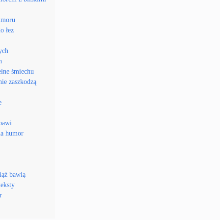
humoru
o łez
ych
h
ełne śmiechu
nie zaszkodzą
e
 bawi
na humor
iąż bawią
teksty
r