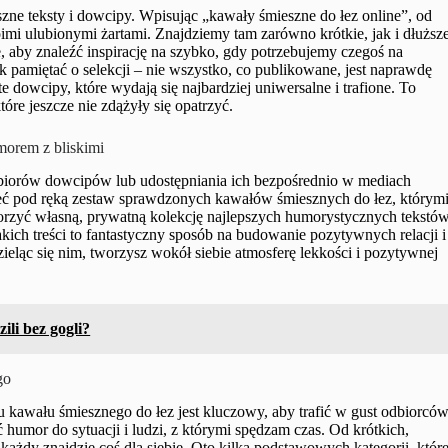
szne teksty i dowcipy. Wpisując „kawały śmieszne do łez online”, od
swoimi ulubionymi żartami. Znajdziemy tam zarówno krótkie, jak i dłuższ
ce, aby znaleźć inspirację na szybko, gdy potrzebujemy czegoś na
k pamiętać o selekcji – nie wszystko, co publikowane, jest naprawdę
e dowcipy, które wydają się najbardziej uniwersalne i trafione. To
óre jeszcze nie zdążyły się opatrzyć.
umorem z bliskimi
zbiorów dowcipów lub udostępniania ich bezpośrednio w mediach
mieć pod ręką zestaw sprawdzonych kawałów śmiesznych do łez, którym
worzyć własną, prywatną kolekcję najlepszych humorystycznych tekstów
ich treści to fantastyczny sposób na budowanie pozytywnych relacji i
 dzieląc się nim, tworzysz wokół siebie atmosferę lekkości i pozytywnej
ili bez gogli?
go
u kawału śmiesznego do łez jest kluczowy, aby trafić w gust odbiorców
 humor do sytuacji i ludzi, z którymi spędzam czas. Od krótkich,
każdy znajdzie coś dla siebie. Oto kilka podstawowych kategorii, któr