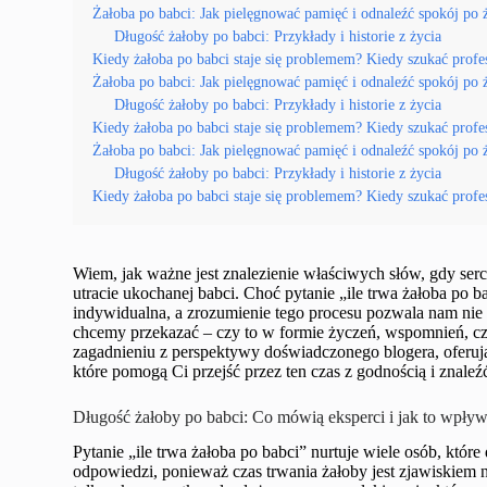
Żałoba po babci: Jak pielęgnować pamięć i odnaleźć spokój po 
Długość żałoby po babci: Przykłady i historie z życia
Kiedy żałoba po babci staje się problemem? Kiedy szukać profe
Żałoba po babci: Jak pielęgnować pamięć i odnaleźć spokój po 
Długość żałoby po babci: Przykłady i historie z życia
Kiedy żałoba po babci staje się problemem? Kiedy szukać profe
Żałoba po babci: Jak pielęgnować pamięć i odnaleźć spokój po 
Długość żałoby po babci: Przykłady i historie z życia
Kiedy żałoba po babci staje się problemem? Kiedy szukać profe
Wiem, jak ważne jest znalezienie właściwych słów, gdy serc
utracie ukochanej babci. Choć pytanie „ile trwa żałoba po 
indywidualna, a zrozumienie tego procesu pozwala nam nie tyl
chcemy przekazać – czy to w formie życzeń, wspomnień, czy
zagadnieniu z perspektywy doświadczonego blogera, oferując
które pomogą Ci przejść przez ten czas z godnością i znaleź
Długość żałoby po babci: Co mówią eksperci i jak to wpływ
Pytanie „ile trwa żałoba po babci” nurtuje wiele osób, które
odpowiedzi, ponieważ czas trwania żałoby jest zjawiskiem 