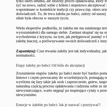
tylko okres smutku, ale złożony proces opłakiwania, który 
żyć na nowo, radzić sobie z bólem i stopniowo akceptować s
wspominane w kontekście tradycji czy prawa (np. okres urz
doświadczeń. To, ile trwa żałoba po babci, zależy od naszej 
silnie była obecna w naszym życiu.
Wielu ekspertów podkreśla, że żałoba nie ma ustalonego ter
wyrozumiałości dla samego siebie. Zamiast skupiać się na s
wychodzenia z kryzysu, na tym, jak pielęgnować pamięć o b
żałobę inaczej, a porównywanie swoich doświadczeń z inn
Zapamiętaj:
Czas trwania żałoby jest tak indywidualny, ja
normalności.
Etapy żałoby po babci: Od bólu do akceptacji
Zrozumienie etapów żałoby po babci może być bardzo pomoc
liniowe i często powracamy do wcześniejszych, pomagają on
wyróżnia się fazy takie jak szok i zaprzeczenie, gniew, targ
naturalną częścią procesu opłakiwania i radzenia sobie ze 
niewystarczające, warto sięgnąć po inspirujące cytaty o prz
niewyrażalne.
Emocje w żałobie po babci: Jak je nazwać i przeżywać?