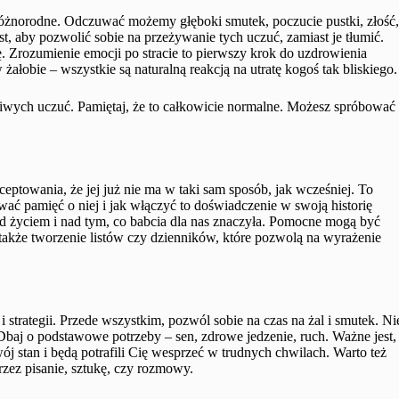
różnorodne. Odczuwać możemy głęboki smutek, poczucie pustki, złość
est, aby pozwolić sobie na przeżywanie tych uczuć, zamiast je tłumić.
ę. Zrozumienie emocji po stracie to pierwszy krok do uzdrowienia
ałobie – wszystkie są naturalną reakcją na utratę kogoś tak bliskiego.
iwych uczuć. Pamiętaj, że to całkowicie normalne. Możesz spróbować
eptowania, że jej już nie ma w taki sam sposób, jak wcześniej. To
nować pamięć o niej i jak włączyć to doświadczenie w swoją historię
nad życiem i nad tym, co babcia dla nas znaczyła. Pomocne mogą być
także tworzenie listów czy dzienników, które pozwolą na wyrażenie
 strategii. Przede wszystkim, pozwól sobie na czas na żal i smutek. Ni
Dbaj o podstawowe potrzeby – sen, zdrowe jedzenie, ruch. Ważne jest,
ój stan i będą potrafili Cię wesprzeć w trudnych chwilach. Warto też
zez pisanie, sztukę, czy rozmowy.