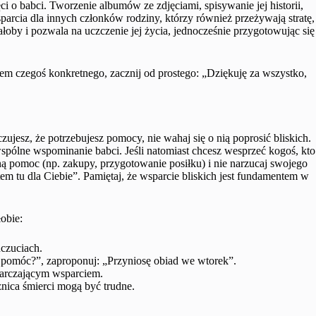
 o babci. Tworzenie albumów ze zdjęciami, spisywanie jej historii,
parcia dla innych członków rodziny, którzy również przeżywają stratę,
oby i pozwala na uczczenie jej życia, jednocześnie przygotowując się
iem czegoś konkretnego, zacznij od prostego: „Dziękuję za wszystko,
zujesz, że potrzebujesz pomocy, nie wahaj się o nią poprosić bliskich.
pólne wspominanie babci. Jeśli natomiast chcesz wesprzeć kogoś, kto
tną pomoc (np. zakupy, przygotowanie posiłku) i nie narzucaj swojego
m tu dla Ciebie”. Pamiętaj, że wsparcie bliskich jest fundamentem w
obie:
czuciach.
pomóc?”, zaproponuj: „Przyniosę obiad we wtorek”.
tarczającym wsparciem.
nica śmierci mogą być trudne.