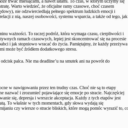
może trwać miesiącami, a nawet latami. To czas, w którym uczymy się
tratę. Warto wiedzieć, że oficjalne ramy czasowe, choć czasem
ędowy), nie odzwierciedlają pełnego spektrum ludzkich emocji i
relacji z nią, naszej osobowości, systemu wsparcia, a także od tego, jak
minu ważności. To raczej podróż, która wymaga czasu, cierpliwości i
ztywnych ramach czasowych, lepiej jest skoncentrować się na procesie
abci i jak stopniowo wracać do życia. Pamiętajmy, że każdy przeżywa
ymi może być źródłem dodatkowego stresu.
k odcisk palca. Nie ma deadline’u na smutek ani na powrót do
ne w nawigowaniu przez ten trudny czas. Choć nie są to etapy
e nazwać i zrozumieć pojawiające się emocje po stracie. Najczęściej
owanie się, depresja i wreszcie akceptacja. Każdy z tych etapów jest
stratą. To właśnie w tych momentach, gdy słowa wydają się
emijaniu czy wiersze o stracie bliskich, które mogą pomóc wyrazić to, c