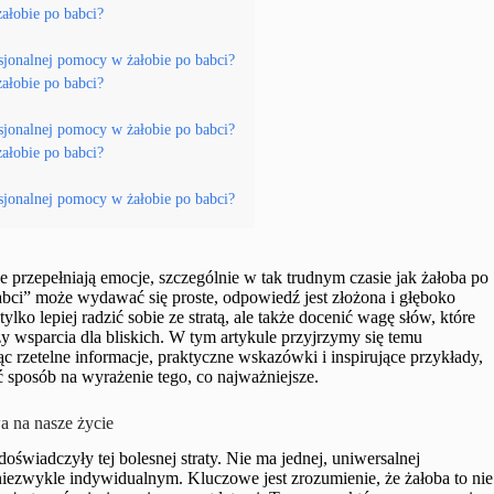
żałobie po babci?
sjonalnej pomocy w żałobie po babci?
żałobie po babci?
sjonalnej pomocy w żałobie po babci?
żałobie po babci?
sjonalnej pomocy w żałobie po babci?
e przepełniają emocje, szczególnie w tak trudnym czasie jak żałoba po
babci” może wydawać się proste, odpowiedź jest złożona i głęboko
ko lepiej radzić sobie ze stratą, ale także docenić wagę słów, które
 wsparcia dla bliskich. W tym artykule przyjrzymy się temu
 rzetelne informacje, praktyczne wskazówki i inspirujące przykłady,
ć sposób na wyrażenie tego, co najważniejsze.
a na nasze życie
 doświadczyły tej bolesnej straty. Nie ma jednej, uniwersalnej
niezwykle indywidualnym. Kluczowe jest zrozumienie, że żałoba to nie