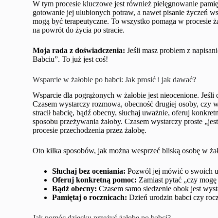
W tym procesie kluczowe jest również pielęgnowanie pamięci
gotowanie jej ulubionych potraw, a nawet pisanie życzeń ws
mogą być terapeutyczne. To wszystko pomaga w procesie żał
na powrót do życia po stracie.
Moja rada z doświadczenia:
Jeśli masz problem z napisan
Babciu”. To już jest coś!
Wsparcie w żałobie po babci: Jak prosić i jak dawać?
Wsparcie dla pogrążonych w żałobie jest nieocenione. Jeśli c
Czasem wystarczy rozmowa, obecność drugiej osoby, czy ws
stracił babcię, bądź obecny, słuchaj uważnie, oferuj konkre
sposobu przeżywania żałoby. Czasem wystarczy proste „jeste
procesie przechodzenia przez żałobę.
Oto kilka sposobów, jak można wesprzeć bliską osobę w żał
Słuchaj bez oceniania:
Pozwól jej mówić o swoich u
Oferuj konkretną pomoc:
Zamiast pytać „czy mogę 
Bądź obecny:
Czasem samo siedzenie obok jest wys
Pamiętaj o rocznicach:
Dzień urodzin babci czy rocz
Jak pomóc dziecku przeżyć żałobę po babci?