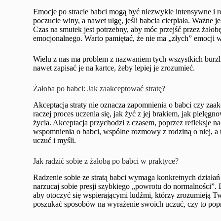
Emocje po stracie babci mogą być niezwykle intensywne i 
poczucie winy, a nawet ulgę, jeśli babcia cierpiała. Ważne j
Czas na smutek jest potrzebny, aby móc przejść przez żałob
emocjonalnego. Warto pamiętać, że nie ma „złych” emocji w ż
Wielu z nas ma problem z nazwaniem tych wszystkich burzl
nawet zapisać je na kartce, żeby lepiej je zrozumieć.
Żałoba po babci: Jak zaakceptować stratę?
Akceptacja straty nie oznacza zapomnienia o babci czy zaakc
raczej proces uczenia się, jak żyć z jej brakiem, jak pielęg
życia. Akceptacja przychodzi z czasem, poprzez refleksje 
wspomnienia o babci, wspólne rozmowy z rodziną o niej, a 
uczuć i myśli.
Jak radzić sobie z żałobą po babci w praktyce?
Radzenie sobie ze stratą babci wymaga konkretnych działań i
narzucaj sobie presji szybkiego „powrotu do normalności”. 
aby otoczyć się wspierającymi ludźmi, którzy zrozumieją Tw
poszukać sposobów na wyrażenie swoich uczuć, czy to popr