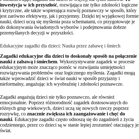
inwestycja w ich przyszłość
, rozwijająca nie tylko zdolności logiczne
i krytyczne, ale także wspierająca rozwój poznawczy w sposób, który
jest zarówno efektywny, jak i przyjemny. Dzięki tej wyjątkowej formie
nauki, dzieci uczą się myślenia poza schematami, co przygotowuje je
do dokonywania świadomych wyborów i podejmowania dobrze
przemyślanych decyzji w przyszłości.
Edukacyjne zagadki dla dzieci: Nauka przez zabawę i śmiech
Zagadki edukacyjne dla dzieci to doskonały sposób na połączenie
nauki z zabawą i śmiechem
. Wykorzystywanie zagadek w procesie
edukacyjnym może znacząco pomóc w rozwijaniu umiejętności
rozwiązywania problemów oraz logicznego myślenia. Zagadki mogą
także wprowadzić dzieci w świat nauki w sposób przyjazny i
nieformalny, angażując ich wyobraźnię i zdolności poznawcze.
Zagadki angażują dzieci nie tylko poznawczo, ale również
emocjonalnie. Poprzez różnorodność zagadek dostosowanych do
różnych grup wiekowych, dzieci uczą się nowych rzeczy poprzez
rozrywkę, co
znacznie zwiększa ich zaangażowanie i chęć do
nauki
. Edukacyjne zagadki często odnoszą się do zagadnień z życia
codziennego, przez co dzieci są w stanie lepiej zrozumieć otaczający je
świat.