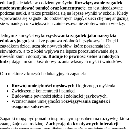
edukacji, ale także w codziennym życiu.
Rozwiązywanie zagadek
może stymulować pamięć oraz koncentrację
, co jest nieodzowne
podczas nauki, a także przekłada się na lepsze wyniki w szkole. Kiedy
wprowadza się zagadki do codziennych zajęć, dzieci chętniej angażują
się w naukę, co zwiększa ich zainteresowanie zdobywaniem wiedzy.
Jednym z korzyści
wykorzystywania zagadek jako narzędzia
edukacyjnego
jest także poprawa zdolności językowych. Dzięki
zagadkom dzieci uczą się nowych słów, które poszerzają ich
słownictwo, a to z kolei wpływa na lepsze porozumiewanie się z
rówieśnikami i dorosłymi.
Buduje to pewność siebie u młodych
ludzi
, dając im śmiałość do wyrażania własnych myśli i wniosków.
Oto niektóre z korzyści edukacyjnych zagadek:
Rozwój umiejętności myślowych
i logicznego myślenia.
Zwiększenie koncentracji i pamięci.
Budowanie pewności siebie i zdolności językowych.
Wzmacnianie umiejętności
rozwiązywania zagadek i
osiągania sukcesów
.
Zagadki mogą być ponadto inspirującym sposobem na rozrywkę, która
zaangażuje całą rodzinę.
Zachęcają do kreatywnych interakcji
i
spędzania czasu razem, rozwijając jednocześnie umiejętności naszych