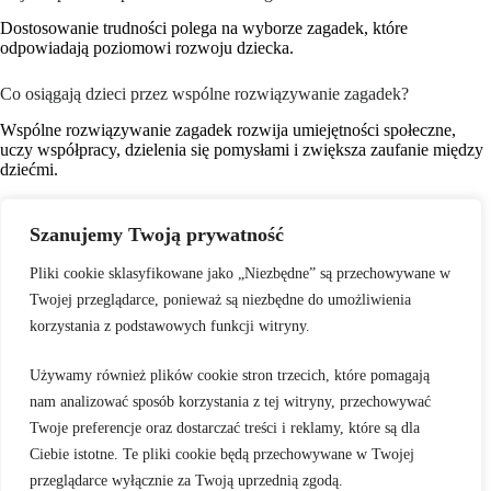
Dostosowanie trudności polega na wyborze zagadek, które
odpowiadają poziomowi rozwoju dziecka.
Co osiągają dzieci przez wspólne rozwiązywanie zagadek?
Wspólne rozwiązywanie zagadek rozwija umiejętności społeczne,
uczy współpracy, dzielenia się pomysłami i zwiększa zaufanie między
dziećmi.
Jak zabawa w zagadki wpływa na rozwój emocjonalny dzieci?
Szanujemy Twoją prywatność
Zabawa w zagadki przynosi dzieciom satysfakcję z odkrywania
nowych informacji i sukcesu w rozwiązywaniu problemów, co
Pliki cookie sklasyfikowane jako „Niezbędne” są przechowywane w
wspiera ich zdrowy rozwój emocjonalny.
Twojej przeglądarce, ponieważ są niezbędne do umożliwienia
korzystania z podstawowych funkcji witryny.
Dlaczego krítyczne myślenie jest ważne dla dzieci?
Krytyczne myślenie pozwala dzieciom lepiej analizować sytuacje,
Używamy również plików cookie stron trzecich, które pomagają
podejmować świadome decyzje i rozwiązywać problemy w
nam analizować sposób korzystania z tej witryny, przechowywać
przyszłości, co jest kluczowe w ich edukacji i codziennym życiu.
Twoje preferencje oraz dostarczać treści i reklamy, które są dla
Ciebie istotne. Te pliki cookie będą przechowywane w Twojej
przeglądarce wyłącznie za Twoją uprzednią zgodą.