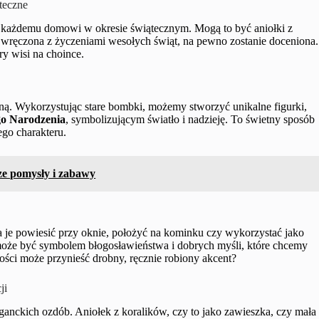
teczne
i każdemu domowi w okresie świątecznym. Mogą to być aniołki z
a, wręczona z życzeniami wesołych świąt, na pewno zostanie doceniona.
ry wisi na choince.
ną. Wykorzystując stare bombki, możemy stworzyć unikalne figurki,
o Narodzenia
, symbolizującym światło i nadzieję. To świetny sposób
ego charakteru.
sze pomysły i zabawy
a je powiesić przy oknie, położyć na kominku czy wykorzystać jako
 może być symbolem błogosławieństwa i dobrych myśli, które chcemy
adości może przynieść drobny, ręcznie robiony akcent?
ji
eganckich ozdób. Aniołek z koralików, czy to jako zawieszka, czy mała