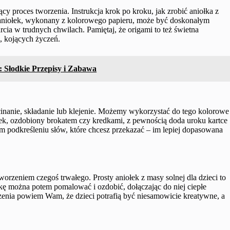
ący proces tworzenia. Instrukcja krok po kroku, jak zrobić aniołka z
ki aniołek, wykonany z kolorowego papieru, może być doskonałym
cia w trudnych chwilach. Pamiętaj, że origami to też świetna
, kojących życzeń.
: Słodkie Przepisy i Zabawa
inanie, składanie lub klejenie. Możemy wykorzystać do tego kolorowe
ołek, ozdobiony brokatem czy kredkami, z pewnością doda uroku kartce
m podkreśleniu słów, które chcesz przekazać – im lepiej dopasowana
worzeniem czegoś trwałego. Prosty aniołek z masy solnej dla dzieci to
kę można potem pomalować i ozdobić, dołączając do niej ciepłe
enia powiem Wam, że dzieci potrafią być niesamowicie kreatywne, a