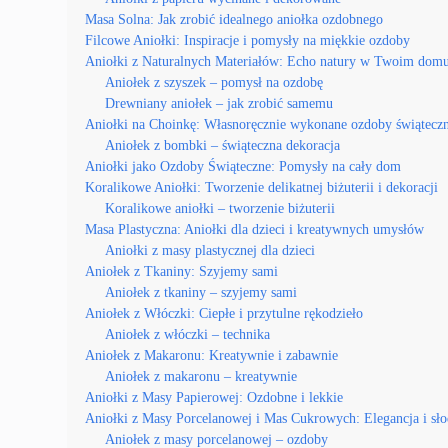
Masa Solna: Jak zrobić idealnego aniołka ozdobnego
Filcowe Aniołki: Inspiracje i pomysły na miękkie ozdoby
Aniołki z Naturalnych Materiałów: Echo natury w Twoim dom
Aniołek z szyszek – pomysł na ozdobę
Drewniany aniołek – jak zrobić samemu
Aniołki na Choinkę: Własnoręcznie wykonane ozdoby świątecz
Aniołek z bombki – świąteczna dekoracja
Aniołki jako Ozdoby Świąteczne: Pomysły na cały dom
Koralikowe Aniołki: Tworzenie delikatnej biżuterii i dekoracji
Koralikowe aniołki – tworzenie biżuterii
Masa Plastyczna: Aniołki dla dzieci i kreatywnych umysłów
Aniołki z masy plastycznej dla dzieci
Aniołek z Tkaniny: Szyjemy sami
Aniołek z tkaniny – szyjemy sami
Aniołek z Włóczki: Ciepłe i przytulne rękodzieło
Aniołek z włóczki – technika
Aniołek z Makaronu: Kreatywnie i zabawnie
Aniołek z makaronu – kreatywnie
Aniołki z Masy Papierowej: Ozdobne i lekkie
Aniołki z Masy Porcelanowej i Mas Cukrowych: Elegancja i sł
Aniołek z masy porcelanowej – ozdoby