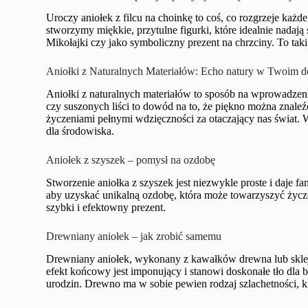
Uroczy aniołek z filcu na choinkę to coś, co rozgrzeje każd
stworzymy miękkie, przytulne figurki, które idealnie nadają
Mikołajki czy jako symboliczny prezent na chrzciny. To tak
Aniołki z Naturalnych Materiałów: Echo natury w Twoim 
Aniołki z naturalnych materiałów to sposób na wprowadzen
czy suszonych liści to dowód na to, że piękno można znale
życzeniami pełnymi wdzięczności za otaczający nas świat. Wa
dla środowiska.
Aniołek z szyszek – pomysł na ozdobę
Stworzenie aniołka z szyszek jest niezwykle proste i daje fa
aby uzyskać unikalną ozdobę, która może towarzyszyć życ
szybki i efektowny prezent.
Drewniany aniołek – jak zrobić samemu
Drewniany aniołek, wykonany z kawałków drewna lub sklej
efekt końcowy jest imponujący i stanowi doskonałe tło dla b
urodzin. Drewno ma w sobie pewien rodzaj szlachetności, k