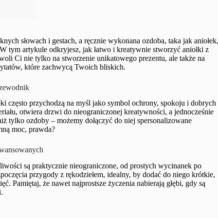
ęknych słowach i gestach, a ręcznie wykonana ozdoba, taka jak aniołek
 tym artykule odkryjesz, jak łatwo i kreatywnie stworzyć aniołki z
oli Ci nie tylko na stworzenie unikatowego prezentu, ale także na
 cytatów, które zachwycą Twoich bliskich.
rzewodnik
ki często przychodzą na myśl jako symbol ochrony, spokoju i dobrych
iału, otwiera drzwi do nieograniczonej kreatywności, a jednocześnie
niż tylko ozdoby – możemy dołączyć do niej spersonalizowane
omną moc, prawda?
Zaawansowanych
ożliwości są praktycznie nieograniczone, od prostych wycinanek po
poczęcia przygody z rękodziełem, idealny, by dodać do niego krótkie,
ć. Pamiętaj, że nawet najprostsze życzenia nabierają głębi, gdy są
.