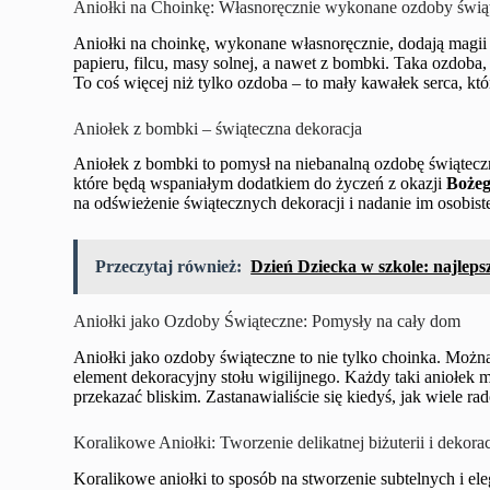
Aniołki na Choinkę: Własnoręcznie wykonane ozdoby świą
Aniołki na choinkę, wykonane własnoręcznie, dodają magi
papieru, filcu, masy solnej, a nawet z bombki. Taka ozdob
To coś więcej niż tylko ozdoba – to mały kawałek serca, któ
Aniołek z bombki – świąteczna dekoracja
Aniołek z bombki to pomysł na niebanalną ozdobę świątecz
które będą wspaniałym dodatkiem do życzeń z okazji
Bożeg
na odświeżenie świątecznych dekoracji i nadanie im osobist
Przeczytaj również:
Dzień Dziecka w szkole: najlep
Aniołki jako Ozdoby Świąteczne: Pomysły na cały dom
Aniołki jako ozdoby świąteczne to nie tylko choinka. Możn
element dekoracyjny stołu wigilijnego. Każdy taki aniołek
przekazać bliskim. Zastanawialiście się kiedyś, jak wiele r
Koralikowe Aniołki: Tworzenie delikatnej biżuterii i dekorac
Koralikowe aniołki to sposób na stworzenie subtelnych i el