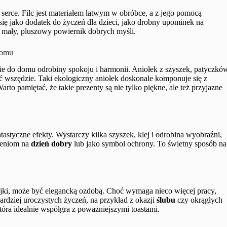
e serce. Filc jest materiałem łatwym w obróbce, a z jego pomocą
 się jako dodatek do życzeń dla dzieci, jako drobny upominek na
i mały, pluszowy powiernik dobrych myśli.
domu
ie do domu odrobiny spokoju i harmonii. Aniołek z szyszek, patyczkó
źć wszędzie. Taki ekologiczny aniołek doskonale komponuje się z
rto pamiętać, że takie prezenty są nie tylko piękne, ale też przyjazne
ntastyczne efekty. Wystarczy kilka szyszek, klej i odrobina wyobraźni,
zeniom na
dzień dobry
lub jako symbol ochrony. To świetny sposób na
ki, może być elegancką ozdobą. Choć wymaga nieco więcej pracy,
ardziej uroczystych życzeń, na przykład z okazji
ślubu
czy okrągłych
tóra idealnie współgra z poważniejszymi toastami.