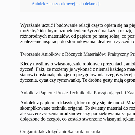
Aniołek z masy cukrowej – do dekoracji
Wyrażanie uczuć i budowanie relacji często opiera się na pi
może być idealnym uzupełnieniem życzeń na każdą okazję. W
różnorodnych materiałów, od papieru po masę solną, co pozw
znalezienie inspiracji do sformułowania idealnych życzeń i
Tworzenie Aniołków z Różnych Materiałów: Praktyczny P
Kiedy myślimy o własnoręcznie robionych prezentach, anioł
życzeń. Fakt, że możemy je wykonać z niemal każdego mater
stanowi doskonałą okazję do przygotowania czegoś więcej 
życzenia, cytat czy rymowankę. Te drobne gesty mają ogr
Aniołki z Papieru: Proste Techniki dla Początkujących i 
Aniołek z papieru to klasyka, która nigdy się nie nudzi. M
skomplikowane techniki origami. To świetny materiał do roz
ale szczere życzenia urodzinowe czy podziękowania za pamię
dołączone do czegoś, co zostało stworzone własnymi rękami
Origami: Jak złożyć aniołka krok po kroku