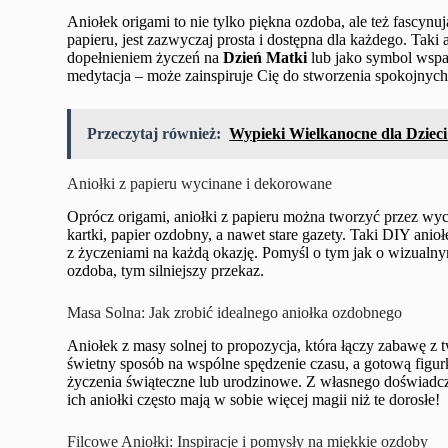
Aniołek origami to nie tylko piękna ozdoba, ale też fascynuj
papieru, jest zazwyczaj prosta i dostępna dla każdego. Ta
dopełnieniem życzeń na
Dzień Matki
lub jako symbol wspar
medytacja – może zainspiruje Cię do stworzenia spokojnych
Przeczytaj również:
Wypieki Wielkanocne dla Dzieci
Aniołki z papieru wycinane i dekorowane
Oprócz origami, aniołki z papieru można tworzyć przez wyc
kartki, papier ozdobny, a nawet stare gazety. Taki DIY ani
z życzeniami na każdą okazję. Pomyśl o tym jak o wizualny
ozdoba, tym silniejszy przekaz.
Masa Solna: Jak zrobić idealnego aniołka ozdobnego
Aniołek z masy solnej to propozycja, która łączy zabawę z t
świetny sposób na wspólne spędzenie czasu, a gotową figur
życzenia świąteczne lub urodzinowe. Z własnego doświadcz
ich aniołki często mają w sobie więcej magii niż te dorosłe!
Filcowe Aniołki: Inspiracje i pomysły na miękkie ozdoby