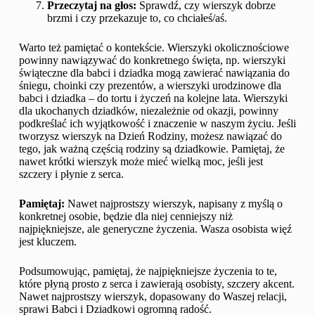
Przeczytaj na głos:
Sprawdź, czy wierszyk dobrze
brzmi i czy przekazuje to, co chciałeś/aś.
Warto też pamiętać o kontekście. Wierszyki okolicznościowe
powinny nawiązywać do konkretnego święta, np. wierszyki
świąteczne dla babci i dziadka mogą zawierać nawiązania do
śniegu, choinki czy prezentów, a wierszyki urodzinowe dla
babci i dziadka – do tortu i życzeń na kolejne lata. Wierszyki
dla ukochanych dziadków, niezależnie od okazji, powinny
podkreślać ich wyjątkowość i znaczenie w naszym życiu. Jeśli
tworzysz wierszyk na Dzień Rodziny, możesz nawiązać do
tego, jak ważną częścią rodziny są dziadkowie. Pamiętaj, że
nawet krótki wierszyk może mieć wielką moc, jeśli jest
szczery i płynie z serca.
Pamiętaj:
Nawet najprostszy wierszyk, napisany z myślą o
konkretnej osobie, będzie dla niej cenniejszy niż
najpiękniejsze, ale generyczne życzenia. Wasza osobista więź
jest kluczem.
Podsumowując, pamiętaj, że najpiękniejsze życzenia to te,
które płyną prosto z serca i zawierają osobisty, szczery akcent.
Nawet najprostszy wierszyk, dopasowany do Waszej relacji,
sprawi Babci i Dziadkowi ogromną radość.