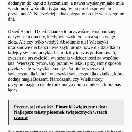
dodanym do kartki z życzeniami, a nawet wysłanym jako miła
wiadomość w środku tygodnia, by po prostu sprawić im
przyjemność. Najczęściej jednak sięgamy po nie w szczególne
dni.
Dzień Babci i Dzień Dziadka to oczywiście te najbardziej
oczywiste momenty, kiedy wierszyki od serca są na wagę
złota. Ale czy tylko wtedy? Absolutnie nie! Wierszyki
urodzinowe dla babci i wierszyki urodzinowe dla dziadka to
kolejny świetny przykład. Urodziny to czas podsumowań,
życzeń na przyszłość i wyrażania wdzięczności za wspólne
lata. Wierszyk rymowany potrafi w lekki i przyjemny sposób
przekazać te wszystkie emocje. Podobnie wierszyki
świąteczne dla babci i wierszyki świąteczne dla dziadka, które
dodają magii Bożemu Narodzeniu czy Wielkanocy,
przypominając o cieple rodzinnego domu i miłości, która nas
łączy.
Przeczytaj również:
Piosenki świąteczne tekst:
Najlepsze teksty piosenek świątecznych wszech
czasów