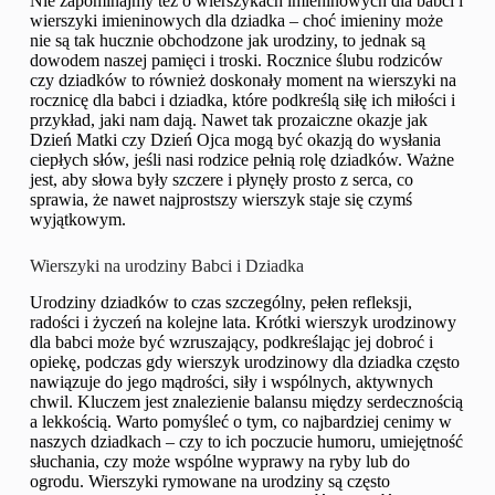
Nie zapominajmy też o wierszykach imieninowych dla babci i
wierszyki imieninowych dla dziadka – choć imieniny może
nie są tak hucznie obchodzone jak urodziny, to jednak są
dowodem naszej pamięci i troski. Rocznice ślubu rodziców
czy dziadków to również doskonały moment na wierszyki na
rocznicę dla babci i dziadka, które podkreślą siłę ich miłości i
przykład, jaki nam dają. Nawet tak prozaiczne okazje jak
Dzień Matki czy Dzień Ojca mogą być okazją do wysłania
ciepłych słów, jeśli nasi rodzice pełnią rolę dziadków. Ważne
jest, aby słowa były szczere i płynęły prosto z serca, co
sprawia, że nawet najprostszy wierszyk staje się czymś
wyjątkowym.
Wierszyki na urodziny Babci i Dziadka
Urodziny dziadków to czas szczególny, pełen refleksji,
radości i życzeń na kolejne lata. Krótki wierszyk urodzinowy
dla babci może być wzruszający, podkreślając jej dobroć i
opiekę, podczas gdy wierszyk urodzinowy dla dziadka często
nawiązuje do jego mądrości, siły i wspólnych, aktywnych
chwil. Kluczem jest znalezienie balansu między serdecznością
a lekkością. Warto pomyśleć o tym, co najbardziej cenimy w
naszych dziadkach – czy to ich poczucie humoru, umiejętność
słuchania, czy może wspólne wyprawy na ryby lub do
ogrodu. Wierszyki rymowane na urodziny są często