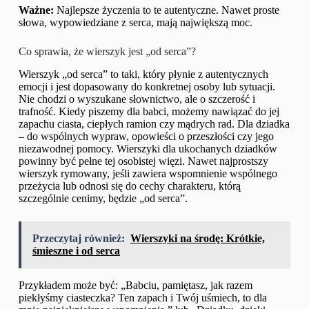
Ważne:
Najlepsze życzenia to te autentyczne. Nawet proste
słowa, wypowiedziane z serca, mają największą moc.
Co sprawia, że wierszyk jest „od serca”?
Wierszyk „od serca” to taki, który płynie z autentycznych
emocji i jest dopasowany do konkretnej osoby lub sytuacji.
Nie chodzi o wyszukane słownictwo, ale o szczerość i
trafność. Kiedy piszemy dla babci, możemy nawiązać do jej
zapachu ciasta, ciepłych ramion czy mądrych rad. Dla dziadka
– do wspólnych wypraw, opowieści o przeszłości czy jego
niezawodnej pomocy. Wierszyki dla ukochanych dziadków
powinny być pełne tej osobistej więzi. Nawet najprostszy
wierszyk rymowany, jeśli zawiera wspomnienie wspólnego
przeżycia lub odnosi się do cechy charakteru, którą
szczególnie cenimy, będzie „od serca”.
Przeczytaj również:
Wierszyki na środę: Krótkie,
śmieszne i od serca
Przykładem może być: „Babciu, pamiętasz, jak razem
piekłyśmy ciasteczka? Ten zapach i Twój uśmiech, to dla