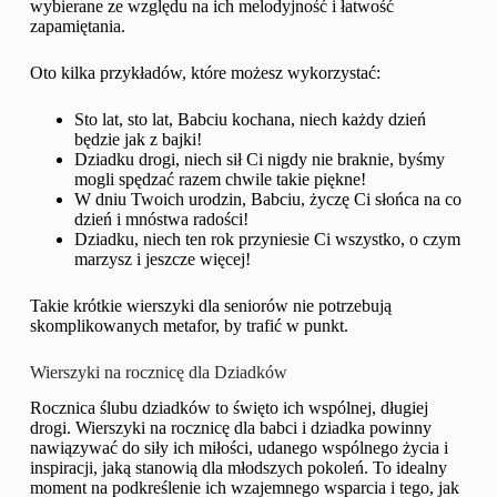
wybierane ze względu na ich melodyjność i łatwość
zapamiętania.
Oto kilka przykładów, które możesz wykorzystać:
Sto lat, sto lat, Babciu kochana, niech każdy dzień
będzie jak z bajki!
Dziadku drogi, niech sił Ci nigdy nie braknie, byśmy
mogli spędzać razem chwile takie piękne!
W dniu Twoich urodzin, Babciu, życzę Ci słońca na co
dzień i mnóstwa radości!
Dziadku, niech ten rok przyniesie Ci wszystko, o czym
marzysz i jeszcze więcej!
Takie krótkie wierszyki dla seniorów nie potrzebują
skomplikowanych metafor, by trafić w punkt.
Wierszyki na rocznicę dla Dziadków
Rocznica ślubu dziadków to święto ich wspólnej, długiej
drogi. Wierszyki na rocznicę dla babci i dziadka powinny
nawiązywać do siły ich miłości, udanego wspólnego życia i
inspiracji, jaką stanowią dla młodszych pokoleń. To idealny
moment na podkreślenie ich wzajemnego wsparcia i tego, jak