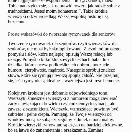
mnie najpiękniejsze wspomnienia.” lub „Dziadku, dzięki
Tobie nauczyłem się, jak naprawić rower i jak radzić sobie z
trudnościami. Jesteś moim bohaterem!”. Takie krótkie
wierszyki odzwierciedlają Waszą wspólną historię i są
bezcenne.
Proste wskazówki do tworzenia rymowanek dla seniorów
Tworzenie rymowanek dla seniorów, czyli wierszyków dla
seniorów, nie musi być skomplikowane. Zacznij od prostego
pomysłu i słów, które najlepiej opisują Waszą relację lub
okazję. Pomyśl o kilku kluczowych cechach babci lub
dziadka, które chcesz podkreślić: ich dobroć, poczucie
humoru, cierpliwość, mądrość. Następnie spróbuj znaleźć
słowa, które się rymują i tworzą spójną całość. Nie przejmuj
się, jeśli rymy nie są idealne – ważniejsza jest treść i emocje.
Kolejnym krokiem jest dobranie odpowiedniego tonu.
Wierszyki śmieszne i wierszyki z humorem mogą zawierać
żarty nawiązujące do wieku czy codziennych sytuacji, ale
zawsze z szacunkiem. Wierszyki wzruszające powinny być
subtelne i pełne ciepła. Pamiętaj, że Twoje wierszyki od
wnuków niosą ze sobą szczególny ładunek emocjonalny.
Krótkie wierszyki rymowane są często najbardziej efektywne,
bo są łatwe do zapamiętania i przekazania. Zamiast