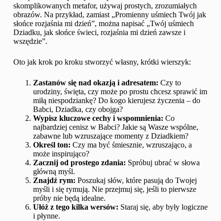
skomplikowanych metafor, używaj prostych, zrozumiałych
obrazów. Na przykład, zamiast „Promienny uśmiech Twój jak
słońce rozjaśnia mi dzień”, można napisać „Twój uśmiech
Dziadku, jak słońce świeci, rozjaśnia mi dzień zawsze i
wszędzie”.
Oto jak krok po kroku stworzyć własny, krótki wierszyk:
Zastanów się nad okazją i adresatem:
Czy to
urodziny, święta, czy może po prostu chcesz sprawić im
miłą niespodziankę? Do kogo kierujesz życzenia – do
Babci, Dziadka, czy obojga?
Wypisz kluczowe cechy i wspomnienia:
Co
najbardziej cenisz w Babci? Jakie są Wasze wspólne,
zabawne lub wzruszające momenty z Dziadkiem?
Określ ton:
Czy ma być śmiesznie, wzruszająco, a
może inspirująco?
Zacznij od prostego zdania:
Spróbuj ubrać w słowa
główną myśl.
Znajdź rym:
Poszukaj słów, które pasują do Twojej
myśli i się rymują. Nie przejmuj się, jeśli to pierwsze
próby nie będą idealne.
Ułóż z tego kilka wersów:
Staraj się, aby były logiczne
i płynne.