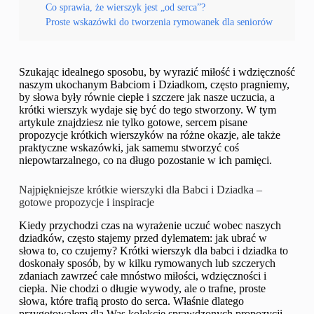
Co sprawia, że wierszyk jest „od serca”?
Proste wskazówki do tworzenia rymowanek dla seniorów
Szukając idealnego sposobu, by wyrazić miłość i wdzięczność
naszym ukochanym Babciom i Dziadkom, często pragniemy,
by słowa były równie ciepłe i szczere jak nasze uczucia, a
krótki wierszyk wydaje się być do tego stworzony. W tym
artykule znajdziesz nie tylko gotowe, sercem pisane
propozycje krótkich wierszyków na różne okazje, ale także
praktyczne wskazówki, jak samemu stworzyć coś
niepowtarzalnego, co na długo pozostanie w ich pamięci.
Najpiękniejsze krótkie wierszyki dla Babci i Dziadka –
gotowe propozycje i inspiracje
Kiedy przychodzi czas na wyrażenie uczuć wobec naszych
dziadków, często stajemy przed dylematem: jak ubrać w
słowa to, co czujemy? Krótki wierszyk dla babci i dziadka to
doskonały sposób, by w kilku rymowanych lub szczerych
zdaniach zawrzeć całe mnóstwo miłości, wdzięczności i
ciepła. Nie chodzi o długie wywody, ale o trafne, proste
słowa, które trafią prosto do serca. Właśnie dlatego
przygotowałem dla Was kolekcję sprawdzonych propozycji,