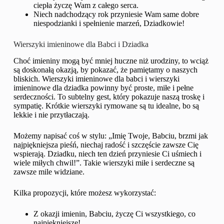
ciepła życzę Wam z całego serca.
Niech nadchodzący rok przyniesie Wam same dobre
niespodzianki i spełnienie marzeń, Dziadkowie!
Wierszyki imieninowe dla Babci i Dziadka
Choć imieniny mogą być mniej huczne niż urodziny, to wciąż
są doskonałą okazją, by pokazać, że pamiętamy o naszych
bliskich. Wierszyki imieninowe dla babci i wierszyki
imieninowe dla dziadka powinny być proste, miłe i pełne
serdeczności. To subtelny gest, który pokazuje naszą troskę i
sympatię. Krótkie wierszyki rymowane są tu idealne, bo są
lekkie i nie przytłaczają.
Możemy napisać coś w stylu: „Imię Twoje, Babciu, brzmi jak
najpiękniejsza pieśń, niechaj radość i szczęście zawsze Cię
wspierają. Dziadku, niech ten dzień przyniesie Ci uśmiech i
wiele miłych chwil!”. Takie wierszyki miłe i serdeczne są
zawsze mile widziane.
Kilka propozycji, które możesz wykorzystać:
Z okazji imienin, Babciu, życzę Ci wszystkiego, co
najpiękniejsze!