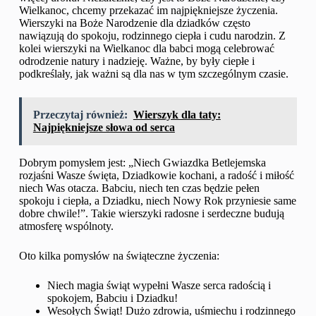
Wielkanoc, chcemy przekazać im najpiękniejsze życzenia.
Wierszyki na Boże Narodzenie dla dziadków często
nawiązują do spokoju, rodzinnego ciepła i cudu narodzin. Z
kolei wierszyki na Wielkanoc dla babci mogą celebrować
odrodzenie natury i nadzieję. Ważne, by były ciepłe i
podkreślały, jak ważni są dla nas w tym szczególnym czasie.
Przeczytaj również:
Wierszyk dla taty:
Najpiękniejsze słowa od serca
Dobrym pomysłem jest: „Niech Gwiazdka Betlejemska
rozjaśni Wasze święta, Dziadkowie kochani, a radość i miłość
niech Was otacza. Babciu, niech ten czas będzie pełen
spokoju i ciepła, a Dziadku, niech Nowy Rok przyniesie same
dobre chwile!”. Takie wierszyki radosne i serdeczne budują
atmosferę wspólnoty.
Oto kilka pomysłów na świąteczne życzenia:
Niech magia świąt wypełni Wasze serca radością i
spokojem, Babciu i Dziadku!
Wesołych Świąt! Dużo zdrowia, uśmiechu i rodzinnego