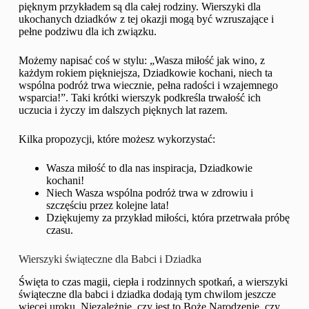
pięknym przykładem są dla całej rodziny. Wierszyki dla
ukochanych dziadków z tej okazji mogą być wzruszające i
pełne podziwu dla ich związku.
Możemy napisać coś w stylu: „Wasza miłość jak wino, z
każdym rokiem piękniejsza, Dziadkowie kochani, niech ta
wspólna podróż trwa wiecznie, pełna radości i wzajemnego
wsparcia!”. Taki krótki wierszyk podkreśla trwałość ich
uczucia i życzy im dalszych pięknych lat razem.
Kilka propozycji, które możesz wykorzystać:
Wasza miłość to dla nas inspiracja, Dziadkowie
kochani!
Niech Wasza wspólna podróż trwa w zdrowiu i
szczęściu przez kolejne lata!
Dziękujemy za przykład miłości, która przetrwała próbę
czasu.
Wierszyki świąteczne dla Babci i Dziadka
Święta to czas magii, ciepła i rodzinnych spotkań, a wierszyki
świąteczne dla babci i dziadka dodają tym chwilom jeszcze
więcej uroku. Niezależnie, czy jest to Boże Narodzenie, czy