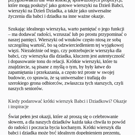
które mogą posłużyć jako gotowe wierszyki na Dzień Babci,
wierszyki na Dzień Dziadka, a także jako uniwersalne
życzenia dla babci i dziadka na inne ważne okazje.
Szukając idealnego wierszyka, warto pamiętać o jego funkcji
– ma dodawać radości, wzruszać lub po prostu przypominać o
naszej pamięci. Wierszyki od wnuków często niosą ze sobą
szczególną wartość, bo są odzwierciedleniem tej wyjątkowej
więzi. Niezależnie od tego, czy potrzebujecie wierszyka dla
babci, czy wierszyka dla dziadka, kluczem jest autentyczność
i dopasowanie tonu do relacji. Krótkie wierszyki, które tu
znajdziecie, są pisane z myślą o tym, by były łatwe do
zapamiętania i przekazania, a często też proste w swojej
budowie, co sprawia, że są uniwersalne i trafiają do
szerokiego grona odbiorców, zwłaszcza tych starszych, czyli
naszych seniorów.
Kiedy podarować krótki wierszyk Babci i Dziadkowi? Okazje
i inspiracje
Świat pełen jest okazji, które aż proszą się o celebrowanie
słowem, a dla naszych dziadków każda taka chwila to powód
do radości i poczucia bycia kochanym. Krótki wierszyk dla
babci i dziadka może być idealnym dopełnieniem prezentu,