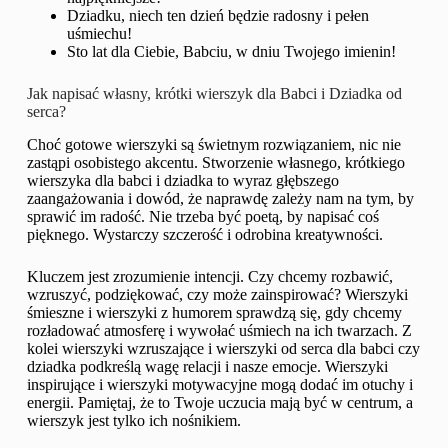
Dziadku, niech ten dzień będzie radosny i pełen
uśmiechu!
Sto lat dla Ciebie, Babciu, w dniu Twojego imienin!
Jak napisać własny, krótki wierszyk dla Babci i Dziadka od
serca?
Choć gotowe wierszyki są świetnym rozwiązaniem, nic nie
zastąpi osobistego akcentu. Stworzenie własnego, krótkiego
wierszyka dla babci i dziadka to wyraz głębszego
zaangażowania i dowód, że naprawdę zależy nam na tym, by
sprawić im radość. Nie trzeba być poetą, by napisać coś
pięknego. Wystarczy szczerość i odrobina kreatywności.
Kluczem jest zrozumienie intencji. Czy chcemy rozbawić,
wzruszyć, podziękować, czy może zainspirować? Wierszyki
śmieszne i wierszyki z humorem sprawdzą się, gdy chcemy
rozładować atmosferę i wywołać uśmiech na ich twarzach. Z
kolei wierszyki wzruszające i wierszyki od serca dla babci czy
dziadka podkreślą wagę relacji i nasze emocje. Wierszyki
inspirujące i wierszyki motywacyjne mogą dodać im otuchy i
energii. Pamiętaj, że to Twoje uczucia mają być w centrum, a
wierszyk jest tylko ich nośnikiem.