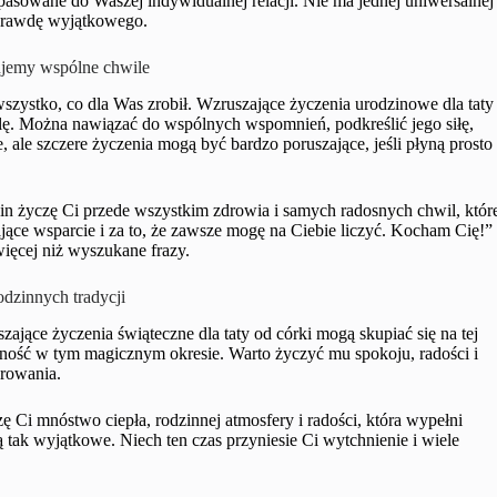
dopasowane do Waszej indywidualnej relacji. Nie ma jednej uniwersalnej
naprawdę wyjątkowego.
rujemy wspólne chwile
szystko, co dla Was zrobił. Wzruszające życzenia urodzinowe dla taty
lę. Można nawiązać do wspólnych wspomnień, podkreślić jego siłę,
 ale szczere życzenia mogą być bardzo poruszające, jeśli płyną prosto
in życzę Ci przede wszystkim zdrowia i samych radosnych chwil, któr
jące wsparcie i za to, że zawsze mogę na Ciebie liczyć. Kocham Cię!”
więcej niż wyszukane frazy.
odzinnych tradycji
zające życzenia świąteczne dla taty od córki mogą skupiać się na tej
ecność w tym magicznym okresie. Warto życzyć mu spokoju, radości i
browania.
 Ci mnóstwo ciepła, rodzinnej atmosfery i radości, która wypełni
 tak wyjątkowe. Niech ten czas przyniesie Ci wytchnienie i wiele