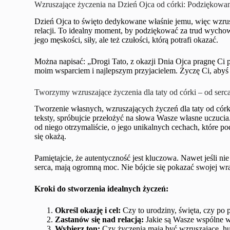
Wzruszające życzenia na Dzień Ojca od córki: Podziękowa
Dzień Ojca to święto dedykowane właśnie jemu, więc wzrus
relacji. To idealny moment, by podziękować za trud wychow
jego męskości, siły, ale też czułości, którą potrafi okazać.
Można napisać: „Drogi Tato, z okazji Dnia Ojca pragnę Ci 
moim wsparciem i najlepszym przyjacielem. Życzę Ci, abyś
Tworzymy wzruszające życzenia dla taty od córki – od serca
Tworzenie własnych, wzruszających życzeń dla taty od córk
teksty, spróbujcie przełożyć na słowa Wasze własne uczucia
od niego otrzymaliście, o jego unikalnych cechach, które po
się okażą.
Pamiętajcie, że autentyczność jest kluczowa. Nawet jeśli nie
serca, mają ogromną moc. Nie bójcie się pokazać swojej wra
Kroki do stworzenia idealnych życzeń:
Określ okazję i cel:
Czy to urodziny, święta, czy po 
Zastanów się nad relacją:
Jakie są Wasze wspólne ws
Wybierz ton:
Czy życzenia mają być wzruszające, h