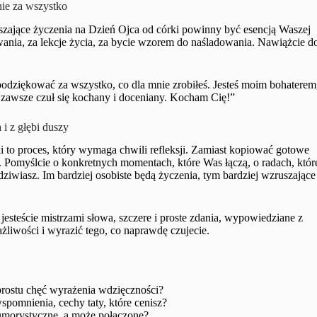
nie za wszystko
zające życzenia na Dzień Ojca od córki powinny być esencją Waszej
ania, za lekcje życia, za bycie wzorem do naśladowania. Nawiążcie d
podziękować za wszystko, co dla mnie zrobiłeś. Jesteś moim bohaterem
 zawsze czuł się kochany i doceniany. Kocham Cię!”
 i z głębi duszy
i to proces, który wymaga chwili refleksji. Zamiast kopiować gotowe
. Pomyślcie o konkretnych momentach, które Was łączą, o radach, któr
dziwiasz. Im bardziej osobiste będą życzenia, tym bardziej wzruszające
 jesteście mistrzami słowa, szczere i proste zdania, wypowiedziane z
żliwości i wyrazić tego, co naprawdę czujecie.
prostu chęć wyrażenia wdzięczności?
pomnienia, cechy taty, które cenisz?
umorystyczne, a może połączone?