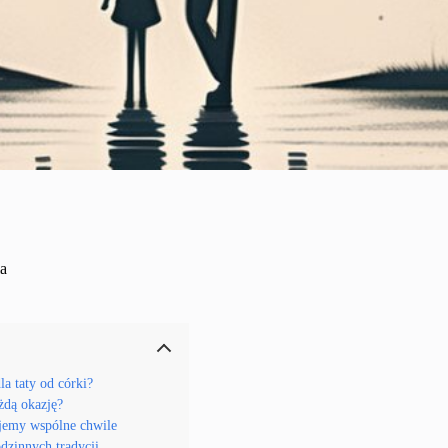
a
a taty od córki?
żdą okazję?
ujemy wspólne chwile
odzinnych tradycji