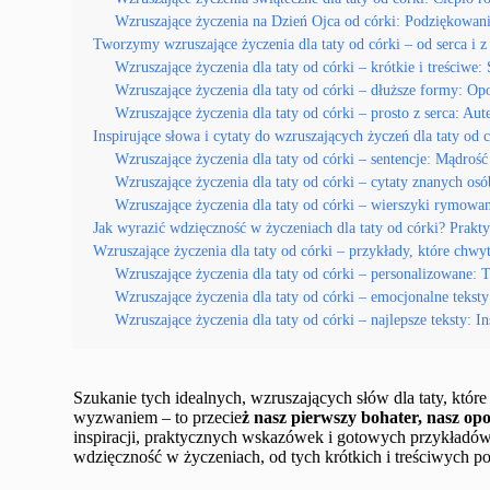
Wzruszające życzenia na Dzień Ojca od córki: Podziękowan
Tworzymy wzruszające życzenia dla taty od córki – od serca i z
Wzruszające życzenia dla taty od córki – krótkie i treściwe: 
Wzruszające życzenia dla taty od córki – dłuższe formy: Opo
Wzruszające życzenia dla taty od córki – prosto z serca: Au
Inspirujące słowa i cytaty do wzruszających życzeń dla taty od 
Wzruszające życzenia dla taty od córki – sentencje: Mądroś
Wzruszające życzenia dla taty od córki – cytaty znanych osó
Wzruszające życzenia dla taty od córki – wierszyki rymowa
Jak wyrazić wdzięczność w życzeniach dla taty od córki? Prak
Wzruszające życzenia dla taty od córki – przykłady, które chwyt
Wzruszające życzenia dla taty od córki – personalizowane: 
Wzruszające życzenia dla taty od córki – emocjonalne teksty
Wzruszające życzenia dla taty od córki – najlepsze teksty: In
Szukanie tych idealnych, wzruszających słów dla taty, któr
wyzwaniem – to przecie
ż nasz pierwszy bohater, nasz op
inspiracji, praktycznych wskazówek i gotowych przykładów
wdzięczność w życzeniach, od tych krótkich i treściwych p