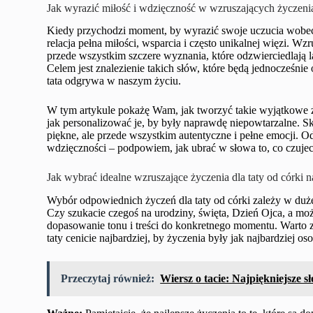
Jak wyrazić miłość i wdzięczność w wzruszających życzenia
Kiedy przychodzi moment, by wyrazić swoje uczucia wobec t
relacja pełna miłości, wsparcia i często unikalnej więzi. Wzr
przede wszystkim szczere wyznania, które odzwierciedlają 
Celem jest znalezienie takich słów, które będą jednocześnie
tata odgrywa w naszym życiu.
W tym artykule pokażę Wam, jak tworzyć takie wyjątkowe życ
jak personalizować je, by były naprawdę niepowtarzalne. Sk
piękne, ale przede wszystkim autentyczne i pełne emocji. O
wdzięczności – podpowiem, jak ubrać w słowa to, co czujec
Jak wybrać idealne wzruszające życzenia dla taty od córki 
Wybór odpowiednich życzeń dla taty od córki zależy w dużej
Czy szukacie czegoś na urodziny, święta, Dzień Ojca, a mo
dopasowanie tonu i treści do konkretnego momentu. Warto z
taty cenicie najbardziej, by życzenia były jak najbardziej oso
Przeczytaj również:
Wiersz o tacie: Najpiękniejsze s