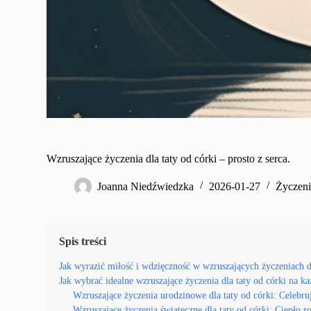
Wzruszające życzenia dla taty od córki – prosto z serca.
Joanna Niedźwiedzka
2026-01-27
Życzeni
Spis treści
Jak wyrazić miłość i wdzięczność w wzruszających życzeniach dl
Jak wybrać idealne wzruszające życzenia dla taty od córki na ka
Wzruszające życzenia urodzinowe dla taty od córki: Celebr
Wzruszające życzenia świąteczne dla taty od córki: Ciepło r