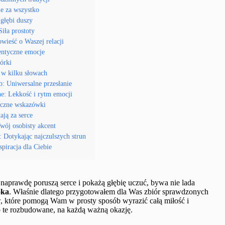
ie za wszystko
 głębi duszy
Siła prostoty
wieść o Waszej relacji
tentyczne emocje
córki
ć w kilku słowach
b: Uniwersalne przesłanie
ne: Lekkość i rytm emocji
tyczne wskazówki
ają za serce
Twój osobisty akcent
: Dotykając najczulszych strun
spiracja dla Ciebie
e naprawdę poruszą serce i pokażą głębię uczuć, bywa nie lada
oka
. Właśnie dlatego przygotowałem dla Was zbiór sprawdzonych
, które pomogą Wam w prosty sposób wyrazić całą miłość i
o te rozbudowane, na każdą ważną okazję.