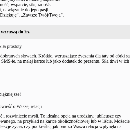
ość, wsparcie, siła, radość.
 nawiązanie do jego pasji.
Dziękuję”, „Zawsze Twój/Twoja”.
– wzruszą do łez
Siła prostoty
dobranych słowach. Krótkie, wzruszające życzenia dla taty od córki są
SMS-ie, na małej kartce lub jako dodatek do prezentu. Siła tkwi w ich
piękniejsze!
owieść o Waszej relacji
i rozwinięcie myśli. To idealna opcja na urodziny, jubileusze czy
dowanego, na przykład na kartce okolicznościowej lub w liście. Możecie
kcje życia, czy podkreślić, jak bardzo Wasza relacja wpłynęła na