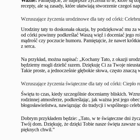
Ważne:
Pamiętajcie, że najlepsze życzenia to te, które są 
recepty, ale są zasady, które ułatwiają stworzenie czegoś 
Wzruszające życzenia urodzinowe dla taty od córki: Celeb
Urodziny taty to doskonała okazja, by podziękować mu za w
od córki powinny podkreślać Waszą więź i doceniać jego ro
mądrość czy poczucie humoru. Pamiętajcie, że nawet krótkie,
z serca.
Na przykład, można napisać: „Kochany Tato, z okazji urodz
będziemy mogli dzielić razem. Dziękuję Ci za Twoje nieusta
Takie proste, a jednocześnie głębokie słowa, często znaczą 
Wzruszające życzenia świąteczne dla taty od córki: Ciepło r
Święta to czas, kiedy szczególnie doceniamy bliskich. Wzrus
rodzinnej atmosferze, podkreślając, jak ważna jest jego ob
błogosławieństwa, nawiązując do tradycji i wspólnego cele
Dobrym przykładem będzie: „Tato, w te świąteczne dni życzę
Twój dom. Dziękuję, że dzięki Tobie nasze święta zawsze są
pięknych chwil.”