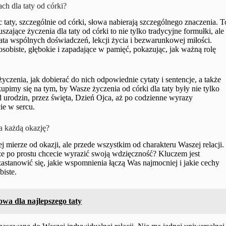
ch dla taty od córki?
aty, szczególnie od córki, słowa nabierają szczególnego znaczenia. T
uszające życzenia dla taty od córki to nie tylko tradycyjne formułki, ale
lata wspólnych doświadczeń, lekcji życia i bezwarunkowej miłości.
 osobiste, głębokie i zapadające w pamięć, pokazując, jak ważną rolę
zenia, jak dobierać do nich odpowiednie cytaty i sentencje, a także
upimy się na tym, by Wasze życzenia od córki dla taty były nie tylko
d urodzin, przez święta, Dzień Ojca, aż po codzienne wyrazy
ie w sercu.
na każdą okazję?
 mierze od okazji, ale przede wszystkim od charakteru Waszej relacji.
że po prostu chcecie wyrazić swoją wdzięczność? Kluczem jest
astanowić się, jakie wspomnienia łączą Was najmocniej i jakie cechy
biste.
łowa dla najlepszego taty