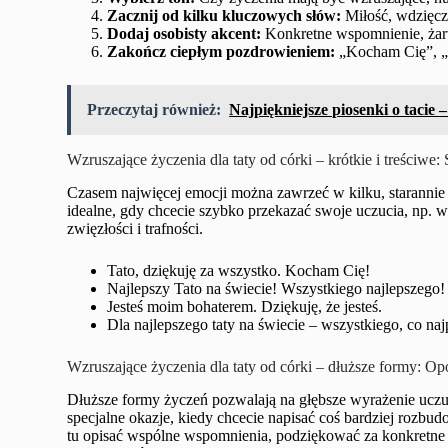
Zacznij od kilku kluczowych słów:
Miłość, wdzięczn
Dodaj osobisty akcent:
Konkretne wspomnienie, żart,
Zakończ ciepłym pozdrowieniem:
„Kocham Cię”, „
Przeczytaj również:
Najpiękniejsze piosenki o tacie 
Wzruszające życzenia dla taty od córki – krótkie i treściwe: 
Czasem najwięcej emocji można zawrzeć w kilku, starannie 
idealne, gdy chcecie szybko przekazać swoje uczucia, np. w 
zwięzłości i trafności.
Tato, dziękuję za wszystko. Kocham Cię!
Najlepszy Tato na świecie! Wszystkiego najlepszego!
Jesteś moim bohaterem. Dziękuję, że jesteś.
Dla najlepszego taty na świecie – wszystkiego, co naj
Wzruszające życzenia dla taty od córki – dłuższe formy: Op
Dłuższe formy życzeń pozwalają na głębsze wyrażenie uczuć 
specjalne okazje, kiedy chcecie napisać coś bardziej rozbu
tu opisać wspólne wspomnienia, podziękować za konkretne le