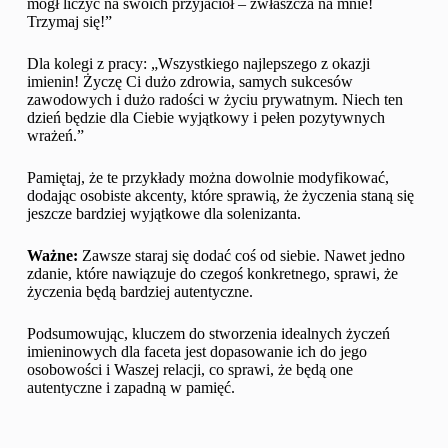
mógł liczyć na swoich przyjaciół – zwłaszcza na mnie!
Trzymaj się!”
Dla kolegi z pracy: „Wszystkiego najlepszego z okazji
imienin! Życzę Ci dużo zdrowia, samych sukcesów
zawodowych i dużo radości w życiu prywatnym. Niech ten
dzień będzie dla Ciebie wyjątkowy i pełen pozytywnych
wrażeń.”
Pamiętaj, że te przykłady można dowolnie modyfikować,
dodając osobiste akcenty, które sprawią, że życzenia staną się
jeszcze bardziej wyjątkowe dla solenizanta.
Ważne:
Zawsze staraj się dodać coś od siebie. Nawet jedno
zdanie, które nawiązuje do czegoś konkretnego, sprawi, że
życzenia będą bardziej autentyczne.
Podsumowując, kluczem do stworzenia idealnych życzeń
imieninowych dla faceta jest dopasowanie ich do jego
osobowości i Waszej relacji, co sprawi, że będą one
autentyczne i zapadną w pamięć.