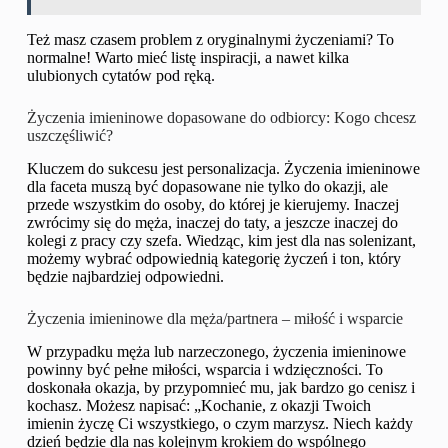
Też masz czasem problem z oryginalnymi życzeniami? To
normalne! Warto mieć listę inspiracji, a nawet kilka
ulubionych cytatów pod ręką.
Życzenia imieninowe dopasowane do odbiorcy: Kogo chcesz
uszczęśliwić?
Kluczem do sukcesu jest personalizacja. Życzenia imieninowe
dla faceta muszą być dopasowane nie tylko do okazji, ale
przede wszystkim do osoby, do której je kierujemy. Inaczej
zwrócimy się do męża, inaczej do taty, a jeszcze inaczej do
kolegi z pracy czy szefa. Wiedząc, kim jest dla nas solenizant,
możemy wybrać odpowiednią kategorię życzeń i ton, który
będzie najbardziej odpowiedni.
Życzenia imieninowe dla męża/partnera – miłość i wsparcie
W przypadku męża lub narzeczonego, życzenia imieninowe
powinny być pełne miłości, wsparcia i wdzięczności. To
doskonała okazja, by przypomnieć mu, jak bardzo go cenisz i
kochasz. Możesz napisać: „Kochanie, z okazji Twoich
imienin życzę Ci wszystkiego, o czym marzysz. Niech każdy
dzień będzie dla nas kolejnym krokiem do wspólnego