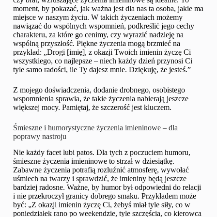
moment, by pokazać, jak ważna jest dla nas ta osoba, jakie ma
miejsce w naszym życiu. W takich życzeniach możemy
nawiązać do wspólnych wspomnień, podkreślić jego cechy
charakteru, za które go cenimy, czy wyrazić nadzieję na
wspólną przyszłość. Piękne życzenia mogą brzmieć na
przykład: „Drogi [imię], z okazji Twoich imienin życzę Ci
wszystkiego, co najlepsze – niech każdy dzień przynosi Ci
tyle samo radości, ile Ty dajesz mnie. Dziękuję, że jesteś.”
Z mojego doświadczenia, dodanie drobnego, osobistego
wspomnienia sprawia, że takie życzenia nabierają jeszcze
większej mocy. Pamiętaj, że szczerość jest kluczem.
Śmieszne i humorystyczne życzenia imieninowe – dla
poprawy nastroju
Nie każdy facet lubi patos. Dla tych z poczuciem humoru,
śmieszne życzenia imieninowe to strzał w dziesiątkę.
Zabawne życzenia potrafią rozluźnić atmosferę, wywołać
uśmiech na twarzy i sprawdzić, że imieniny będą jeszcze
bardziej radosne. Ważne, by humor był odpowiedni do relacji
i nie przekroczył granicy dobrego smaku. Przykładem może
być: „Z okazji imienin życzę Ci, żebyś miał tyle siły, co w
poniedziałek rano po weekendzie, tyle szczęścia, co kierowca