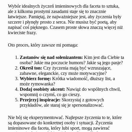
Wybór idealnych życzeń imieninowych dla faceta to sztuka,
ale z kilkoma prostymi zasadami staje się to znacznie
łatwiejsze. Pamiętaj, że najważniejsze jest, aby życzenia były
szczere i płynęły prosto z serca. Nie musisz być poetą, aby
napisać coś pięknego. Czasem proste słowa znaczą więcej niż
kwieciste frazy.
Oto proces, który zawsze mi pomaga:
Zastanów się nad solenizantem:
Kim jest dla Ciebie ta
osoba? Jakie ma poczucie humoru? Jakie są jego pasje?
Określ ton:
Czy życzenia mają być wzruszające,
zabawne, eleganckie, czy może motywacyjne?
Wybierz formę:
Krótka wiadomość, dłuższy list, a
może rymowanka?
Dodaj osobisty akcent:
Nawiąż do wspólnych chwil,
wspomnij o czymś, co go cieszy.
Przejrzyj inspiracje:
Skorzystaj z gotowych
przykładów, ale staraj się je spersonalizować.
Nie bój się eksperymentować. Najlepsze życzenia to te, które
są dopasowane do konkretnej osoby i sytuacji. Życzenia
imieninowe dla faceta, który lubi sport, mogą zawierać