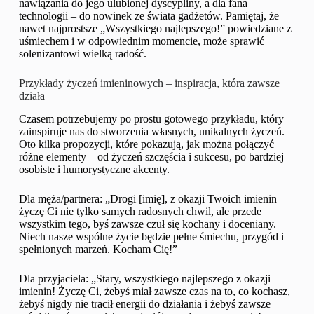
nawiązania do jego ulubionej dyscypliny, a dla fana
technologii – do nowinek ze świata gadżetów. Pamiętaj, że
nawet najprostsze „Wszystkiego najlepszego!” powiedziane z
uśmiechem i w odpowiednim momencie, może sprawić
solenizantowi wielką radość.
Przykłady życzeń imieninowych – inspiracja, która zawsze
działa
Czasem potrzebujemy po prostu gotowego przykładu, który
zainspiruje nas do stworzenia własnych, unikalnych życzeń.
Oto kilka propozycji, które pokazują, jak można połączyć
różne elementy – od życzeń szczęścia i sukcesu, po bardziej
osobiste i humorystyczne akcenty.
Dla męża/partnera: „Drogi [imię], z okazji Twoich imienin
życzę Ci nie tylko samych radosnych chwil, ale przede
wszystkim tego, byś zawsze czuł się kochany i doceniany.
Niech nasze wspólne życie będzie pełne śmiechu, przygód i
spełnionych marzeń. Kocham Cię!”
Dla przyjaciela: „Stary, wszystkiego najlepszego z okazji
imienin! Życzę Ci, żebyś miał zawsze czas na to, co kochasz,
żebyś nigdy nie tracił energii do działania i żebyś zawsze