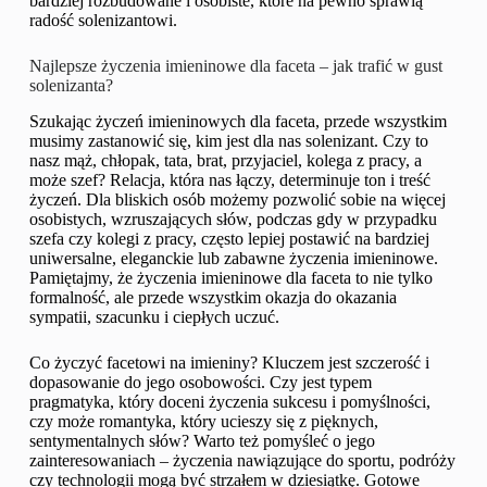
bardziej rozbudowane i osobiste, które na pewno sprawią
radość solenizantowi.
Najlepsze życzenia imieninowe dla faceta – jak trafić w gust
solenizanta?
Szukając życzeń imieninowych dla faceta, przede wszystkim
musimy zastanowić się, kim jest dla nas solenizant. Czy to
nasz mąż, chłopak, tata, brat, przyjaciel, kolega z pracy, a
może szef? Relacja, która nas łączy, determinuje ton i treść
życzeń. Dla bliskich osób możemy pozwolić sobie na więcej
osobistych, wzruszających słów, podczas gdy w przypadku
szefa czy kolegi z pracy, często lepiej postawić na bardziej
uniwersalne, eleganckie lub zabawne życzenia imieninowe.
Pamiętajmy, że życzenia imieninowe dla faceta to nie tylko
formalność, ale przede wszystkim okazja do okazania
sympatii, szacunku i ciepłych uczuć.
Co życzyć facetowi na imieniny? Kluczem jest szczerość i
dopasowanie do jego osobowości. Czy jest typem
pragmatyka, który doceni życzenia sukcesu i pomyślności,
czy może romantyka, który ucieszy się z pięknych,
sentymentalnych słów? Warto też pomyśleć o jego
zainteresowaniach – życzenia nawiązujące do sportu, podróży
czy technologii mogą być strzałem w dziesiątkę. Gotowe