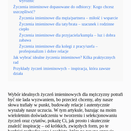
wyróżnić
Życzenia imieninowe dopasowane do odbiorcy: Kogo chcesz
uszczęśliwić?
Życzenia imieninowe dla męża/partnera – miłość i wsparcie
Życzenia imieninowe dla taty/brata – szacunek i rodzinne
ciepło
Życzenia imieninowe dla przyjaciela/kumpla – luz i dobra
zabawa
Życzenia imieninowe dla kolegi z pracy/szefa –
profesjonalizm i dobre relacje
Jak wybrać idealne życzenia imieninowe? Kilka praktycznych
rad
Przykłady życzeń imieninowych – inspiracja, która zawsze
działa
Wybór idealnych życzeń imieninowych dla mężczyzny potrafi
być nie lada wyzwaniem, bo przecież chcemy, aby nasze
słowa trafiały w punkt, budowały relacje i autentycznie
wyrażały nasze uczucia. W tym artykule, bazując na moim
wieloletnim doświadczeniu w tworzeniu i selekcjonowaniu
życzeń oraz cytatów, pokażę Ci, jak prosto i skutecznie
znaleźć inspirację – od krótkich, zwięzłych form, po te