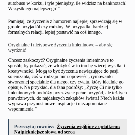
autobusu w korku, i tyle pieniędzy, ile widzisz na banknotach!
Wszystkiego najlepszego!”
Pamiętaj, że życzenia z humorem najlepiej sprawdzają się w
gronie przyjaciół czy rodziny. W przypadku bardziej
formalnych relacji, lepiej postawić na coś innego.
Oryginalne i nietypowe życzenia imieninowe – aby się
wyróżnić
Chcesz zaskoczyć? Oryginalne życzenia imieninowe to
sposób, by pokazać, że włożyłeś w to trochę więcej wysiłku i
kreatywności. Mogą to być życzenia nawiązujące do pasji
solenizanta, coś w rodzaju mini-opowieści, rymowanki
stworzonej specjalnie dla niego, czy cytatu, który idealnie go
opisuje. Na przykład, dla fana podróży: „Życzę Ci nie tylko
imieninowych podróży przez życie pełne przygód, ale też tych
prawdziwych, do najdalszych zakątków świata! Niech każda
wyprawa przynosi nowe inspiracje i niezapomniane
wspomnienia.”
Przeczytaj również:
Życzenia wigilijne z opłatkiem:
Najpiękniejsze słowa od serca