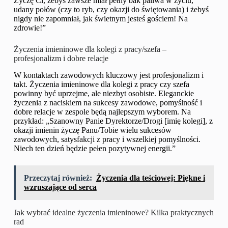
Życzę Ci, żebyś zawsze miał pełny bak paliwa w życiu,
udany połów (czy to ryb, czy okazji do świętowania) i żebyś
nigdy nie zapomniał, jak świetnym jesteś gościem! Na
zdrowie!”
Życzenia imieninowe dla kolegi z pracy/szefa –
profesjonalizm i dobre relacje
W kontaktach zawodowych kluczowy jest profesjonalizm i
takt. Życzenia imieninowe dla kolegi z pracy czy szefa
powinny być uprzejme, ale niezbyt osobiste. Eleganckie
życzenia z naciskiem na sukcesy zawodowe, pomyślność i
dobre relacje w zespole będą najlepszym wyborem. Na
przykład: „Szanowny Panie Dyrektorze/Drogi [imię kolegi], z
okazji imienin życzę Panu/Tobie wielu sukcesów
zawodowych, satysfakcji z pracy i wszelkiej pomyślności.
Niech ten dzień będzie pełen pozytywnej energii.”
Przeczytaj również:
Życzenia dla teściowej: Piękne i
wzruszające od serca
Jak wybrać idealne życzenia imieninowe? Kilka praktycznych
rad