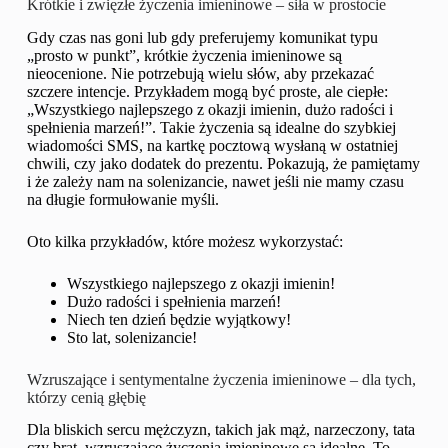
Krótkie i zwięzłe życzenia imieninowe – siła w prostocie
Gdy czas nas goni lub gdy preferujemy komunikat typu
„prosto w punkt”, krótkie życzenia imieninowe są
nieocenione. Nie potrzebują wielu słów, aby przekazać
szczere intencje. Przykładem mogą być proste, ale ciepłe:
„Wszystkiego najlepszego z okazji imienin, dużo radości i
spełnienia marzeń!”. Takie życzenia są idealne do szybkiej
wiadomości SMS, na kartkę pocztową wysłaną w ostatniej
chwili, czy jako dodatek do prezentu. Pokazują, że pamiętamy
i że zależy nam na solenizancie, nawet jeśli nie mamy czasu
na długie formułowanie myśli.
Oto kilka przykładów, które możesz wykorzystać:
Wszystkiego najlepszego z okazji imienin!
Dużo radości i spełnienia marzeń!
Niech ten dzień będzie wyjątkowy!
Sto lat, solenizancie!
Wzruszające i sentymentalne życzenia imieninowe – dla tych,
którzy cenią głębię
Dla bliskich sercu mężczyzn, takich jak mąż, narzeczony, tata
czy brat, wzruszające życzenia imieninowe są idealne. To