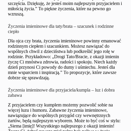
szczęścia. Dziękuję, że jesteś moim najlepszym przyjacielem i
miłością życia.” To piękne życzenia, które na pewno go
wzruszą.
Życzenia imieninowe dla taty/brata – szacunek i rodzinne
ciepło
Dla ojca czy brata, życzenia imieninowe powinny emanować
rodzinnym ciepłem i szacunkiem. Możesz nawiązać do
wspólnych chwil z dzieciństwa lub podkreślić jego rolę w
rodzinie. Przykładowo: „Drogi Tato/Bracie, z okazji imienin
życzę Ci mnóstwa zdrowia, radości i spokoju. Niech każdy
dzień przynosi Ci powody do dumy i uśmiechu. Jesteś dla
mnie wsparciem i inspiracją.” To propozycje, które zawsze
dobrze się sprawdzają.
Życzenia imieninowe dla przyjaciela/kumpla – luz i dobra
zabawa
Z przyjacielem czy kumplem możemy pozwolić sobie na
więcej luzu i humoru. Zabawne życzenia imieninowe,
nawiązujące do wspólnych przygód czy wewnętrznych
żartów, będą najlepszym wyborem. Może to być coś w stylu:
„Siema [imię]! Wszystkiego najlepszego z okazji imienin!