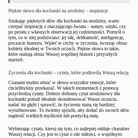
Piękne słowa dla kochanki na urodziny – inspiracje
Szukając pięknych słów dla kochanki na urodziny, warto
czerpać inspirację z otaczającego świata – natury, sztuki, czy
po prostu z własnych obserwacji jej codzienności. Pomyśl o
tym, co w niej podziwiasz: jej siłę, delikatność, inteligencję,
poczucie humoru. Wpleć te cechy w życzenia, tworząc obraz
kobiety idealnej w Twoich oczach. Piękne słowa to takie,
które malują obraz Waszej wspólnej historii i przyszłych
marzeń.
Życzenia dla kochanki – cytaty, które podkreślą Waszą relację
Czasami trudno ubrać w słowa wszystkie emocje, które
chcielibyśmy przekazać. W takich momentach z pomocą
przychodzą cytaty. Dobrze dobrany cytat urodzinowy dla
kochanki potrafi idealnie skondensować Wasze uczucia,
nadać im głębi i sprawić, że życzenia staną się bardziej
wyrafinowane. To świetny sposób, aby dodać do swoich słów
mądrość wielkich myślicieli lub poetycką nutę.
Wybierając cytaty, kieruj się tym, co najlepiej oddaje charakter
Waszej relacji. Czy jest to cytat o sile miłości, o wspólnym