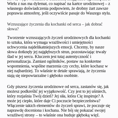
Wielu z nas ma dylemat, co napisać na kartce urodzinowej – z
własnego doświadczenia podpowiem, że drobny żart zawsze
poprawia atmosferę, jeśli oczywiście pasuje do Waszego stylu.
Wzruszające życzenia dla kochanki od serca – jak dobrać
słowa?
Tworzenie wzruszających życzeń urodzinowych dla kochanki
to sztuka, która wymaga wrażliwości i umiejętności
uchwycenia najdelikatniejszych emocji. Chcemy, by nasze
słowa dotknęły jej najgłębszych strun, pozostawiając trwały
ślad w jej sercu. Kluczem jest tutaj autentyczność i
personalizacja. Zamiast ogólników, postaw na konkretne
wspomnienia, wspólne marzenia czy cechy, które kochasz w
niej najbardziej. To właśnie te detale sprawiają, że życzenia
stają się niepowtarzalne i głęboko osobiste.
Gdy piszesz życzenia urodzinowe od serca, zastanów się, jak
możesz podkreślić jej wyjątkowość. Czy jest to jej uśmiech,
który rozjaśnia Twój dzień? Jej siła, która Cię inspiruje? A
może jej ciepło, które daje Ci poczucie bezpieczeństwa?
Włączenie takich elementów do życzeń sprawi, że poczuje się
naprawdę doceniona i kochana. Nie bój się pokazać swojej
wrażliwej strony – to właśnie ona buduje głęboką więź.