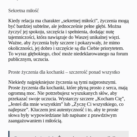
Sekretna miłość
Kiedy relacja ma charakter „sekretnej miłości”, życzenia mogą
być bardziej subtelne, ale jednocześnie pełne głębi. Można
życzyć jej spokoju, szczęścia i spełnienia, dodając nutę
tajemniczości, która nawiązuje do Waszej unikalnej więzi.
Ważne, aby życzenia były szczere i pokazywały, że mimo
okoliczności, jej dobro i szczęście są dla Ciebie priorytetem.
To wyraz głębokiego, choć może niedeklarowanego na forum
publicznym, uczucia.
Proste życzenia dla kochanki – szczerość ponad wszystko
Niekiedy najpiękniejsze życzenia są tymi najprostszymi.
Proste życzenia dla kochanki, które płyną prosto z serca, mają
ogromną moc. Nie potrzebujesz wyszukanych słów, aby
przekazać swoje uczucia. Wystarczy szczere „Kocham Cię”,
„Jesteś dla mnie wszystkim” lub „Życzę Ci wszystkiego, co
najlepsze”. Kluczem jest autentyczność i to, aby te proste
słowa były wypowiedziane lub napisane z prawdziwym
zaangażowaniem i miłością.