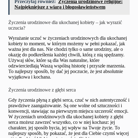
Przeczytaj również:
Życzenia urodzinowe religijne:
Najpiękniejsze z wiarą i błogosławieństwem
Życzenia urodzinowe dla ukochanej kobiety – jak wyrazić
uczucia?
Wyrażanie uczuć w życzeniach urodzinowych dla ukochanej
kobiety to moment, w którym możemy w pełni pokazać, jak
ważna jest dla nas. Nie chodzi tylko o same urodziny, ale o
okazję do podkreślenia każdej chwili, którą z nią spędzamy.
Używaj słów, które są dla Was naturalne, które
odzwierciedlają Waszą wspólną historię i przyszłe marzenia.
To najlepszy sposób, by dać jej poczucie, że jest absolutnie
wyjątkowa i kochana.
Życzenia urodzinowe z głębi serca
Gdy życzenia płyną z głębi serca, czuć w nich autentyczność i
prawdziwe zaangażowanie. Są one wolne od sztuczności i
konwencji, stawiając na pierwszym miejscu szczerość emocji.
W życzeniach urodzinowych dla ukochanej kobiety z głębi
serca możesz zawrzeć wszystko, co w niej kochasz: jej
charakter, jej sposób bycia, jej wpływ na Twoje życie. To
najlepszy sposób, by pokazać, że jest dla Ciebie czymś więcej