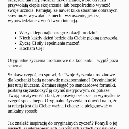
przywołają ciepłe skojarzenia, lub bezpośrednio wyrazić
swoje uczucia. Pamiętaj, że nawet kilka starannie dobranych
słów może wywołać uśmiech i wzruszenie, jeśli są
wypowiedziane z właściwym intencją.
Wszystkiego najlepszego z okazji urodzin!
Niech każdy dzień będzie dla Ciebie piękną przygodą.
Życzę Ci siły i spełnienia marzeń.
Kocham Cię!
Oryginalne życzenia urodzinowe dla kochanki – wyjdź poza
schemat
Szukasz czegoś, co sprawi, że Twoje życzenia urodzinowe
dla kochanki będą naprawdę niezapomniane? Oryginalność
jest tutaj kluczem. Zamiast sięgać po standardowe formułki,
postaraj się zaskoczyć ją czymś nietypowym, co pokaże
Twoją kreatywność i fakt, że poświęciłeś czas na wymyślenie
czegoś specjalnego. Oryginalne życzenia to dowód na to, że
ta relacja jest dla Ciebie ważna i chcesz ją pielęgnować w
unikalny sposób.
Jak znaleźć inspirację do oryginalnych życzeń? Pomyśl o jej
pasjach, zainteresowaniach, wspólnych żartach czy nawet o