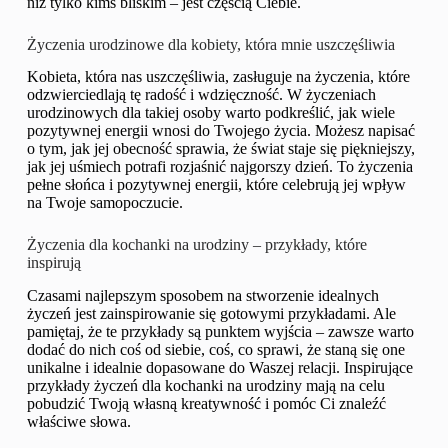
niż tylko kimś bliskim – jest częścią Ciebie.
Życzenia urodzinowe dla kobiety, która mnie uszczęśliwia
Kobieta, która nas uszczęśliwia, zasługuje na życzenia, które
odzwierciedlają tę radość i wdzięczność. W życzeniach
urodzinowych dla takiej osoby warto podkreślić, jak wiele
pozytywnej energii wnosi do Twojego życia. Możesz napisać
o tym, jak jej obecność sprawia, że świat staje się piękniejszy,
jak jej uśmiech potrafi rozjaśnić najgorszy dzień. To życzenia
pełne słońca i pozytywnej energii, które celebrują jej wpływ
na Twoje samopoczucie.
Życzenia dla kochanki na urodziny – przykłady, które
inspirują
Czasami najlepszym sposobem na stworzenie idealnych
życzeń jest zainspirowanie się gotowymi przykładami. Ale
pamiętaj, że te przykłady są punktem wyjścia – zawsze warto
dodać do nich coś od siebie, coś, co sprawi, że staną się one
unikalne i idealnie dopasowane do Waszej relacji. Inspirujące
przykłady życzeń dla kochanki na urodziny mają na celu
pobudzić Twoją własną kreatywność i pomóc Ci znaleźć
właściwe słowa.