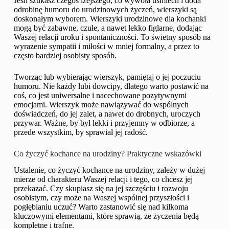
Jeśli szukasz czegoś lżejszego, co wywoła uśmiech i doda
odrobinę humoru do urodzinowych życzeń, wierszyki są
doskonałym wyborem. Wierszyki urodzinowe dla kochanki
mogą być zabawne, czułe, a nawet lekko figlarne, dodając
Waszej relacji uroku i spontaniczności. To świetny sposób na
wyrażenie sympatii i miłości w mniej formalny, a przez to
często bardziej osobisty sposób.
Tworząc lub wybierając wierszyk, pamiętaj o jej poczuciu
humoru. Nie każdy lubi dowcipy, dlatego warto postawić na
coś, co jest uniwersalne i nacechowane pozytywnymi
emocjami. Wierszyk może nawiązywać do wspólnych
doświadczeń, do jej zalet, a nawet do drobnych, uroczych
przywar. Ważne, by był lekki i przyjemny w odbiorze, a
przede wszystkim, by sprawiał jej radość.
Co życzyć kochance na urodziny? Praktyczne wskazówki
Ustalenie, co życzyć kochance na urodziny, zależy w dużej
mierze od charakteru Waszej relacji i tego, co chcesz jej
przekazać. Czy skupiasz się na jej szczęściu i rozwoju
osobistym, czy może na Waszej wspólnej przyszłości i
pogłębianiu uczuć? Warto zastanowić się nad kilkoma
kluczowymi elementami, które sprawią, że życzenia będą
kompletne i trafne.