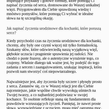
inspirujące przykłady i gotowe formuły, które pomogą Ci
napisać życzenia od serca, dostosowane do Waszej unikalnej
więzi. Przygotowałem dla Ciebie sprawdzoną wiedzę i
mnóstwo pomysłów, które pomogą Ci wybrać te idealne
słowa na tę szczególną okazję.
Jak napisać życzenia urodzinowe dla kochanki, które poruszą
serce?
Kiedy przychodzi czas na życzenia urodzinowe dla kochanki,
chcemy, aby były one czymś więcej niż tylko formalnością.
Szukamy słów, które odzwierciedlą naszą wyjątkową więź,
głębokie uczucia i pragnienie sprawienia jej radości. Nie
chodzi o puste frazesy, ale o autentyczne wyrażenie tego, co
czujemy. Właśnie dlatego tak ważne jest, by podejść do tego
zadania z sercem i zaangażowaniem, szukając inspiracji, która
pozwoli nam stworzyć coś niepowtarzalnego.
Najważniejsze jest, aby życzenia były szczere i płynęły prosto
z serca. Zastanów się, co w Waszej relacji jest dla Ciebie
najcenniejsze, jakie wspólne chwile wywołują uśmiech na
Twojej twarzy, a co najbardziej podziwiasz w swojej
kochance. Te osobiste refleksje staną się fundamentem dla
prawdziwie wzruszających życzeń. Pamiętaj, że nawet proste
słowa, wypowiedziane z uczuciem, mogą mieć ogromną moc.