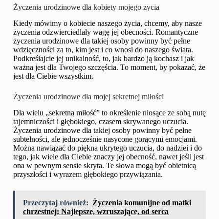
Życzenia urodzinowe dla kobiety mojego życia
Kiedy mówimy o kobiecie naszego życia, chcemy, aby nasze
życzenia odzwierciedlały wagę jej obecności. Romantyczne
życzenia urodzinowe dla takiej osoby powinny być pełne
wdzięczności za to, kim jest i co wnosi do naszego świata.
Podkreślajcie jej unikalność, to, jak bardzo ją kochasz i jak
ważna jest dla Twojego szczęścia. To moment, by pokazać, że
jest dla Ciebie wszystkim.
Życzenia urodzinowe dla mojej sekretnej miłości
Dla wielu „sekretna miłość” to określenie niosące ze sobą nutę
tajemniczości i głębokiego, czasem skrywanego uczucia.
Życzenia urodzinowe dla takiej osoby powinny być pełne
subtelności, ale jednocześnie nasycone gorącymi emocjami.
Można nawiązać do piękna ukrytego uczucia, do nadziei i do
tego, jak wiele dla Ciebie znaczy jej obecność, nawet jeśli jest
ona w pewnym sensie skryta. Te słowa mogą być obietnicą
przyszłości i wyrazem głębokiego przywiązania.
Przeczytaj również:
Życzenia komunijne od matki
chrzestnej: Najlepsze, wzruszające, od serca