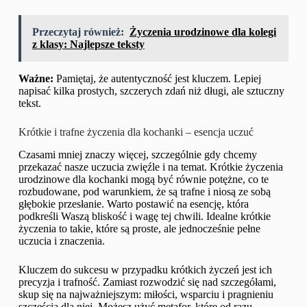
Przeczytaj również:
Życzenia urodzinowe dla kolegi
z klasy: Najlepsze teksty
Ważne:
Pamiętaj, że autentyczność jest kluczem. Lepiej
napisać kilka prostych, szczerych zdań niż długi, ale sztuczny
tekst.
Krótkie i trafne życzenia dla kochanki – esencja uczuć
Czasami mniej znaczy więcej, szczególnie gdy chcemy
przekazać nasze uczucia zwięźle i na temat. Krótkie życzenia
urodzinowe dla kochanki mogą być równie potężne, co te
rozbudowane, pod warunkiem, że są trafne i niosą ze sobą
głębokie przesłanie. Warto postawić na esencję, która
podkreśli Waszą bliskość i wagę tej chwili. Idealne krótkie
życzenia to takie, które są proste, ale jednocześnie pełne
uczucia i znaczenia.
Kluczem do sukcesu w przypadku krótkich życzeń jest ich
precyzja i trafność. Zamiast rozwodzić się nad szczegółami,
skup się na najważniejszym: miłości, wsparciu i pragnieniu
szczęścia dla niej. Możesz użyć metafor, które od razu