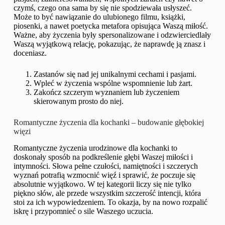
czymś, czego ona sama by się nie spodziewała usłyszeć.
Może to być nawiązanie do ulubionego filmu, książki,
piosenki, a nawet poetycka metafora opisująca Waszą miłość.
Ważne, aby życzenia były spersonalizowane i odzwierciedlały
Waszą wyjątkową relację, pokazując, że naprawdę ją znasz i
doceniasz.
Zastanów się nad jej unikalnymi cechami i pasjami.
Wpleć w życzenia wspólne wspomnienie lub żart.
Zakończ szczerym wyznaniem lub życzeniem
skierowanym prosto do niej.
Romantyczne życzenia dla kochanki – budowanie głębokiej
więzi
Romantyczne życzenia urodzinowe dla kochanki to
doskonały sposób na podkreślenie głębi Waszej miłości i
intymności. Słowa pełne czułości, namiętności i szczerych
wyznań potrafią wzmocnić więź i sprawić, że poczuje się
absolutnie wyjątkowo. W tej kategorii liczy się nie tylko
piękno słów, ale przede wszystkim szczerość intencji, która
stoi za ich wypowiedzeniem. To okazja, by na nowo rozpalić
iskrę i przypomnieć o sile Waszego uczucia.