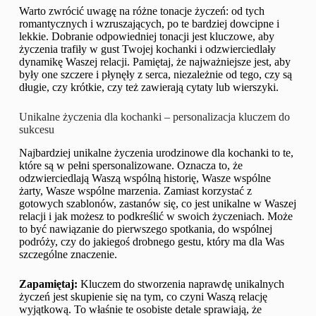
Warto zwrócić uwagę na różne tonacje życzeń: od tych
romantycznych i wzruszających, po te bardziej dowcipne i
lekkie. Dobranie odpowiedniej tonacji jest kluczowe, aby
życzenia trafiły w gust Twojej kochanki i odzwierciedlały
dynamikę Waszej relacji. Pamiętaj, że najważniejsze jest, aby
były one szczere i płynęły z serca, niezależnie od tego, czy są
długie, czy krótkie, czy też zawierają cytaty lub wierszyki.
Unikalne życzenia dla kochanki – personalizacja kluczem do
sukcesu
Najbardziej unikalne życzenia urodzinowe dla kochanki to te,
które są w pełni spersonalizowane. Oznacza to, że
odzwierciedlają Waszą wspólną historię, Wasze wspólne
żarty, Wasze wspólne marzenia. Zamiast korzystać z
gotowych szablonów, zastanów się, co jest unikalne w Waszej
relacji i jak możesz to podkreślić w swoich życzeniach. Może
to być nawiązanie do pierwszego spotkania, do wspólnej
podróży, czy do jakiegoś drobnego gestu, który ma dla Was
szczególne znaczenie.
Zapamiętaj:
Kluczem do stworzenia naprawdę unikalnych
życzeń jest skupienie się na tym, co czyni Waszą relację
wyjątkową. To właśnie te osobiste detale sprawiają, że