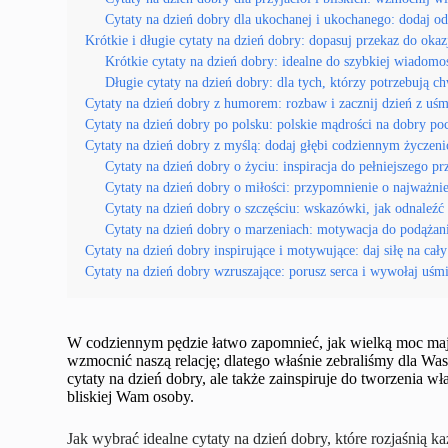
Cytaty na dzień dobry dla ukochanej i ukochanego: dodaj 
Krótkie i długie cytaty na dzień dobry: dopasuj przekaz do okaz
Krótkie cytaty na dzień dobry: idealne do szybkiej wiadomo
Długie cytaty na dzień dobry: dla tych, którzy potrzebują chw
Cytaty na dzień dobry z humorem: rozbaw i zacznij dzień z uś
Cytaty na dzień dobry po polsku: polskie mądrości na dobry po
Cytaty na dzień dobry z myślą: dodaj głębi codziennym życzen
Cytaty na dzień dobry o życiu: inspiracja do pełniejszego p
Cytaty na dzień dobry o miłości: przypomnienie o najważni
Cytaty na dzień dobry o szczęściu: wskazówki, jak odnaleźć
Cytaty na dzień dobry o marzeniach: motywacja do podążan
Cytaty na dzień dobry inspirujące i motywujące: daj siłę na cały
Cytaty na dzień dobry wzruszające: porusz serca i wywołaj uśm
W codziennym pędzie łatwo zapomnieć, jak wielką moc mają pr
wzmocnić naszą relację; dlatego właśnie zebraliśmy dla Wa
cytaty na dzień dobry, ale także zainspiruje do tworzenia w
bliskiej Wam osoby.
Jak wybrać idealne cytaty na dzień dobry, które rozjaśnią k