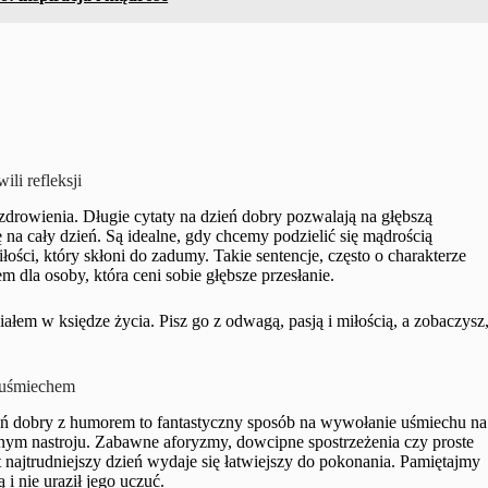
ili refleksji
zdrowienia. Długie cytaty na dzień dobry pozwalają na głębszą
ę na cały dzień. Są idealne, gdy chcemy podzielić się mądrością
ości, który skłoni do zadumy. Takie sentencje, często o charakterze
dla osoby, która ceni sobie głębsze przesłanie.
łem w księdze życia. Pisz go z odwagą, pasją i miłością, a zobaczysz
z uśmiechem
eń dobry z humorem to fantastyczny sposób na wywołanie uśmiechu na
wnym nastroju. Zabawne aforyzmy, dowcipne spostrzeżenia czy proste
 najtrudniejszy dzień wydaje się łatwiejszy do pokonania. Pamiętajmy
i nie uraził jego uczuć.