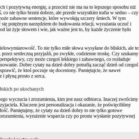
 i pozytywną energię, a przecież nie ma na to lepszego sposobu niż
co nie tylko brzmi dobrze, ale przede wszystkim trafia w sedno – czy
 może zabawne sentencje, które wywołają szczery śmiech. W tym
ć się potężnym narzędziem do budowania relacji, wyrażania uczuć i
od lat żyje słowem i wie, jak ważne jest to, by każde życzenie było
ielowymiarowość. To nie tylko miłe słowa wysyłane do bliskich, ale te
, przez serdeczną przyjaźń, po zwykłe, codzienne troskę. Czy szukamy
j perspektywy, czy może czegoś lekkiego i zabawnego, co rozładuje
asowanie. Dobre cytaty na dzień dobry potrafią zacząć dzień od czegoś
prawić, że ktoś poczuje się doceniony. Pamiętajcie, że nawet
 i płyną prosto z serca.
bliskich po ukochanych
o wyczucia i zrozumienia, kim jest nasz odbiorca. Inaczej zwrócimy
zyjaciela. Kluczem jest personalizacja i okazanie, że poświęciliśmy
dość. Pamiętajmy, że cytaty na dzień dobry to nie tylko gotowe
porozumienia, wyrażenie wsparcia czy po prostu wysłanie pozytywnej