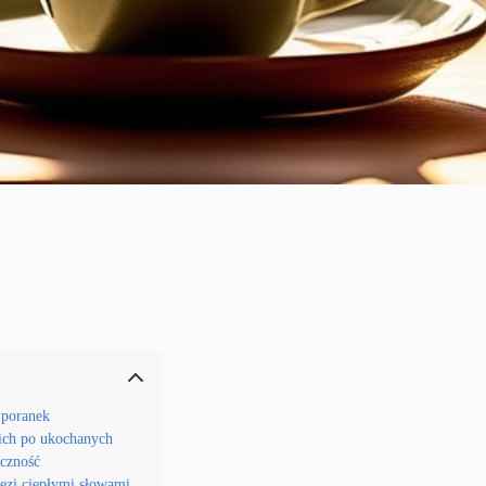
y poranek
kich po ukochanych
ęczność
ięzi ciepłymi słowami