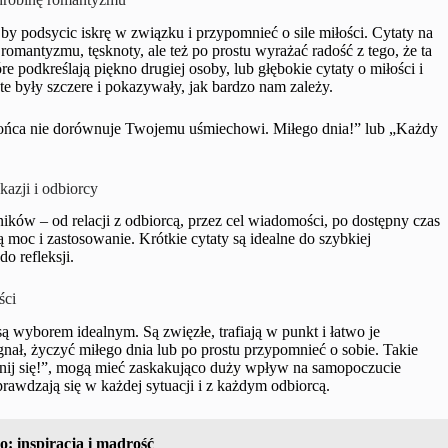
by podsycic iskrę w związku i przypomnieć o sile miłości. Cytaty na
mantyzmu, tęsknoty, ale też po prostu wyrażać radość z tego, że ta
re podkreślają piękno drugiej osoby, lub głębokie cytaty o miłości i
 te były szczere i pokazywały, jak bardzo nam zależy.
łońca nie dorównuje Twojemu uśmiechowi. Miłego dnia!” lub „Każdy
kazji i odbiorcy
ików – od relacji z odbiorcą, przez cel wiadomości, po dostępny czas
ą moc i zastosowanie. Krótkie cytaty są idealne do szybkiej
o refleksji.
ści
są wyborem idealnym. Są zwięzłe, trafiają w punkt i łatwo je
nał, życzyć miłego dnia lub po prostu przypomnieć o sobie. Takie
echnij się!”, mogą mieć zaskakująco duży wpływ na samopoczucie
sprawdzają się w każdej sytuacji i z każdym odbiorcą.
: inspiracja i mądrość