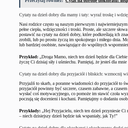
Przeczytaj również:
Cytat na obronę doktoratu: insp
Cytaty na dzień dobry dla mamy i taty: wyraź troskę i wdzi
Nasi rodzice często są naszym pierwszym i najwierniejszym
pełne ciepła, wdzięczności i troski. Proste, ale szczere sł
postawić na cytaty na dzień dobry, które podkreślają ich z
zrobili, lub po prostu życzą im spokojnego i miłego dnia. M
lub bardziej osobiste, nawiązujące do wspólnych wspomnień.
Przykład:
„Droga Mamo, niech ten dzień będzie dla Ciebie 
życzę Ci dzisiaj siły i uśmiechu. Pamiętaj, że jesteś dla mni
Cytaty na dzień dobry dla przyjaciół i bliskich: wzmocnij w
Przyjaźń to skarb, a poranne wiadomości do przyjaciół to św
przyjaciół powinny być szczere, czasem zabawne, a czasem 
wysłać coś motywacyjnego, co pomoże im stawić czoła wyzw
poczują się docenieni i kochani. Pamiętajmy o dodaniu osob
Przykłady:
„Hej Przyjacielu, niech ten dzień przyniesie C
– niech dzisiejszy dzień będzie tak wspaniały, jak Ty!”
Cytaty na dzień dobry dla ukochanej i ukochanego: dodaj 