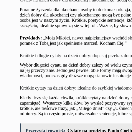
Poranne życzenia dla ukochanej osoby to doskonała okazja, 
dzień dobry dla ukochanej czy ukochanego mogą być pełne ro
osoba jest w naszym życiu. Krótkie, poetyckie sentencje, któ
szczęściu, idealnie sprawdzą się w tej roli. Ważne, by słowa
Przykłady:
„Moja Miłości, nawet najpiękniejszy wschód s
poranek z Tobą jest jak spełnienie marzeń. Kocham Cię!”
Krótkie i długie cytaty na dzień dobry: dopasuj przekaz do o
Wybór długości cytatu na dzień dobry zależy od wielu czynn
na jej przeczytanie. Jedno jest pewne: obie formy mają swoj
wiadomości, podczas gdy dłuższe mogą stanowić inspirację d
Krótkie cytaty na dzień dobry: idealne do szybkiej wiadomo
Kiedy liczy się każda chwila, krótkie cytaty na dzień dobry 
zapamiętać. Wystarczy kilka słów, by wysłać pozytywny syg
krótkie, ale treściwe frazy, jak „Miłego dnia!” czy „Uśmi
odbiorcy. Są to często proste, uniwersalne sentencje, które 
Przeczytaj również:
Cytaty na urodziny Paulo Coelho