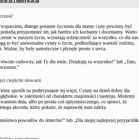
iracja i motywacja
ęczność
 wsparciem, dlatego poranne życzenia dla mamy i taty powinny być
owa potrafią przypomnieć im, jak bardzo ich kochamy i doceniamy. Warto
naczenie w naszym życiu, wyrażają wdzięczność za wszystko, co dla nas
ogą to być uniwersalne cytaty o życiu, podkreślające wartość rodziny,
 Ważne, by były autentyczne i płynęły prosto z serca.
równie cudowny, jak Ty dla mnie. Dziękuję za wszystko!” lub „Tato,
e wzorem.”
ięzi ciepłymi słowami
ietny sposób na podtrzymanie tej więzi. Cytaty na dzień dobry dla
głębokie, w zależności od charakteru znajomości i nastroju. Możemy
aniom dnia, albo po prostu coś optymistycznego, co sprawi, że
istego akcentu, który pokaże, że naprawdę nam zależy.
i mnóstwo powodów do śmiechu!” lub „Dla mojej najlepszej przyjaciółk
odrobinę romantyzmu