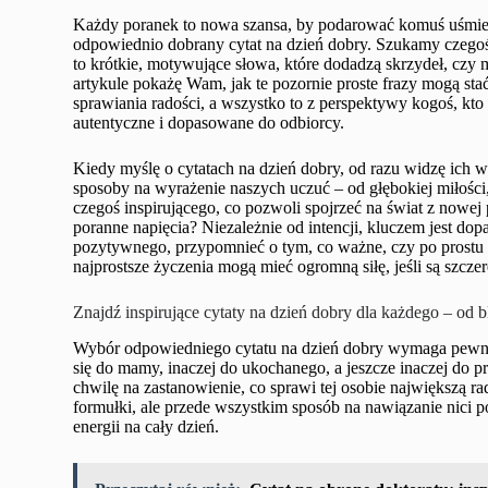
Każdy poranek to nowa szansa, by podarować komuś uśmiech
odpowiednio dobrany cytat na dzień dobry. Szukamy czegoś, 
to krótkie, motywujące słowa, które dodadzą skrzydeł, czy
artykule pokażę Wam, jak te pozornie proste frazy mogą sta
sprawiania radości, a wszystko to z perspektywy kogoś, kto 
autentyczne i dopasowane do odbiorcy.
Kiedy myślę o cytatach na dzień dobry, od razu widzę ich w
sposoby na wyrażenie naszych uczuć – od głębokiej miłości
czegoś inspirującego, co pozwoli spojrzeć na świat z nowe
poranne napięcia? Niezależnie od intencji, kluczem jest dop
pozytywnego, przypomnieć o tym, co ważne, czy po prostu s
najprostsze życzenia mogą mieć ogromną siłę, jeśli są szczere
Znajdź inspirujące cytaty na dzień dobry dla każdego – od 
Wybór odpowiedniego cytatu na dzień dobry wymaga pewneg
się do mamy, inaczej do ukochanego, a jeszcze inaczej do pr
chwilę na zastanowienie, co sprawi tej osobie największą ra
formułki, ale przede wszystkim sposób na nawiązanie nici 
energii na cały dzień.