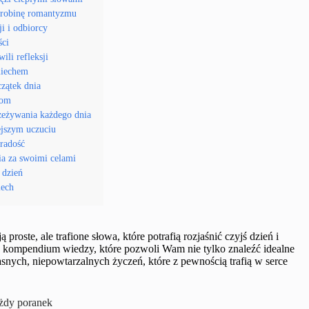
odrobinę romantyzmu
ji i odbiorcy
ści
ili refleksji
miechem
czątek dnia
iom
rzeżywania każdego dnia
ejszym uczuciu
 radość
ia za swoimi celami
 dzień
iech
oste, ale trafione słowa, które potrafią rozjaśnić czyjś dzień i
s kompendium wiedzy, które pozwoli Wam nie tylko znaleźć idealne
łasnych, niepowtarzalnych życzeń, które z pewnością trafią w serce
ażdy poranek