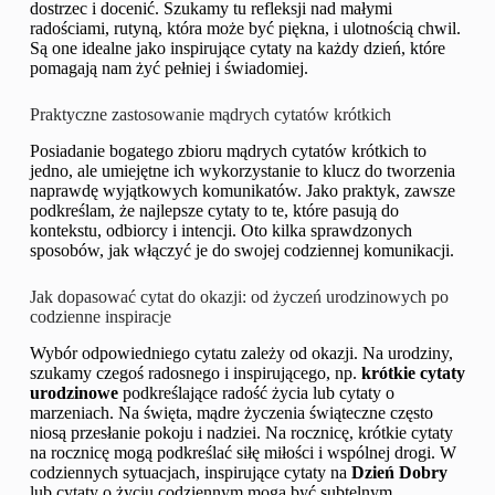
dostrzec i docenić. Szukamy tu refleksji nad małymi
radościami, rutyną, która może być piękna, i ulotnością chwil.
Są one idealne jako inspirujące cytaty na każdy dzień, które
pomagają nam żyć pełniej i świadomiej.
Praktyczne zastosowanie mądrych cytatów krótkich
Posiadanie bogatego zbioru mądrych cytatów krótkich to
jedno, ale umiejętne ich wykorzystanie to klucz do tworzenia
naprawdę wyjątkowych komunikatów. Jako praktyk, zawsze
podkreślam, że najlepsze cytaty to te, które pasują do
kontekstu, odbiorcy i intencji. Oto kilka sprawdzonych
sposobów, jak włączyć je do swojej codziennej komunikacji.
Jak dopasować cytat do okazji: od życzeń urodzinowych po
codzienne inspiracje
Wybór odpowiedniego cytatu zależy od okazji. Na urodziny,
szukamy czegoś radosnego i inspirującego, np.
krótkie cytaty
urodzinowe
podkreślające radość życia lub cytaty o
marzeniach. Na święta, mądre życzenia świąteczne często
niosą przesłanie pokoju i nadziei. Na rocznicę, krótkie cytaty
na rocznicę mogą podkreślać siłę miłości i wspólnej drogi. W
codziennych sytuacjach, inspirujące cytaty na
Dzień Dobry
lub cytaty o życiu codziennym mogą być subtelnym