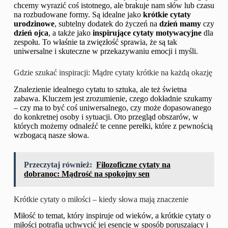
chcemy wyrazić coś istotnego, ale brakuje nam słów lub czasu
na rozbudowane formy. Są idealne jako
krótkie cytaty
urodzinowe
, subtelny dodatek do życzeń na
dzień mamy
czy
dzień ojca
, a także jako
inspirujące cytaty motywacyjne
dla
zespołu. To właśnie ta zwięzłość sprawia, że są tak
uniwersalne i skuteczne w przekazywaniu emocji i myśli.
Gdzie szukać inspiracji: Mądre cytaty krótkie na każdą okazję
Znalezienie idealnego cytatu to sztuka, ale też świetna
zabawa. Kluczem jest zrozumienie, czego dokładnie szukamy
– czy ma to być coś uniwersalnego, czy może dopasowanego
do konkretnej osoby i sytuacji. Oto przegląd obszarów, w
których możemy odnaleźć te cenne perełki, które z pewnością
wzbogacą nasze słowa.
Przeczytaj również:
Filozoficzne cytaty na
dobranoc: Mądrość na spokojny sen
Krótkie cytaty o miłości – kiedy słowa mają znaczenie
Miłość to temat, który inspiruje od wieków, a krótkie cytaty o
miłości potrafią uchwycić jej esencję w sposób poruszający i