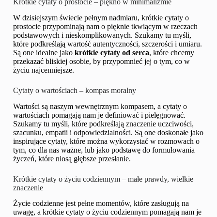
Krótkie cytaty o prostocie – piękno w minimalizmie
W dzisiejszym świecie pełnym nadmiaru, krótkie cytaty o
prostocie przypominają nam o pięknie tkwiącym w rzeczach
podstawowych i nieskomplikowanych. Szukamy tu myśli,
które podkreślają wartość autentyczności, szczerości i umiaru.
Są one idealne jako
krótkie cytaty od serca
, które chcemy
przekazać bliskiej osobie, by przypomnieć jej o tym, co w
życiu najcenniejsze.
Cytaty o wartościach – kompas moralny
Wartości są naszym wewnętrznym kompasem, a cytaty o
wartościach pomagają nam je definiować i pielęgnować.
Szukamy tu myśli, które podkreślają znaczenie uczciwości,
szacunku, empatii i odpowiedzialności. Są one doskonałe jako
inspirujące cytaty, które można wykorzystać w rozmowach o
tym, co dla nas ważne, lub jako podstawę do formułowania
życzeń, które niosą głębsze przesłanie.
Krótkie cytaty o życiu codziennym – małe prawdy, wielkie
znaczenie
Życie codzienne jest pełne momentów, które zasługują na
uwagę, a krótkie cytaty o życiu codziennym pomagają nam je