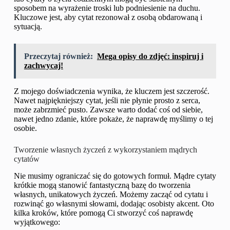
sposobem na wyrażenie troski lub podniesienie na duchu.
Kluczowe jest, aby cytat rezonował z osobą obdarowaną i
sytuacją.
Przeczytaj również:
Mega opisy do zdjęć: inspiruj i
zachwycaj!
Z mojego doświadczenia wynika, że kluczem jest szczerość.
Nawet najpiękniejszy cytat, jeśli nie płynie prosto z serca,
może zabrzmieć pusto. Zawsze warto dodać coś od siebie,
nawet jedno zdanie, które pokaże, że naprawdę myślimy o tej
osobie.
Tworzenie własnych życzeń z wykorzystaniem mądrych
cytatów
Nie musimy ograniczać się do gotowych formuł. Mądre cytaty
krótkie mogą stanowić fantastyczną bazę do tworzenia
własnych, unikatowych życzeń. Możemy zacząć od cytatu i
rozwinąć go własnymi słowami, dodając osobisty akcent. Oto
kilka kroków, które pomogą Ci stworzyć coś naprawdę
wyjątkowego: