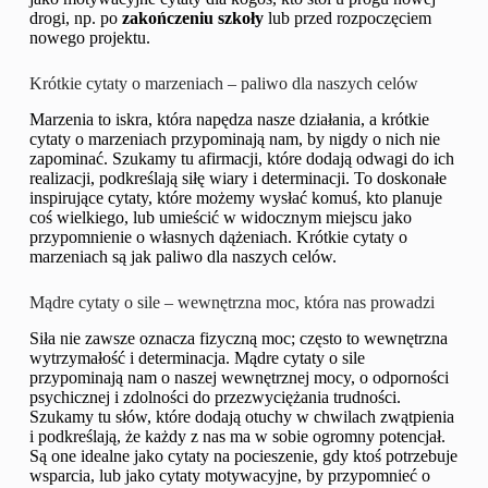
drogi, np. po
zakończeniu szkoły
lub przed rozpoczęciem
nowego projektu.
Krótkie cytaty o marzeniach – paliwo dla naszych celów
Marzenia to iskra, która napędza nasze działania, a krótkie
cytaty o marzeniach przypominają nam, by nigdy o nich nie
zapominać. Szukamy tu afirmacji, które dodają odwagi do ich
realizacji, podkreślają siłę wiary i determinacji. To doskonałe
inspirujące cytaty, które możemy wysłać komuś, kto planuje
coś wielkiego, lub umieścić w widocznym miejscu jako
przypomnienie o własnych dążeniach. Krótkie cytaty o
marzeniach są jak paliwo dla naszych celów.
Mądre cytaty o sile – wewnętrzna moc, która nas prowadzi
Siła nie zawsze oznacza fizyczną moc; często to wewnętrzna
wytrzymałość i determinacja. Mądre cytaty o sile
przypominają nam o naszej wewnętrznej mocy, o odporności
psychicznej i zdolności do przezwyciężania trudności.
Szukamy tu słów, które dodają otuchy w chwilach zwątpienia
i podkreślają, że każdy z nas ma w sobie ogromny potencjał.
Są one idealne jako cytaty na pocieszenie, gdy ktoś potrzebuje
wsparcia, lub jako cytaty motywacyjne, by przypomnieć o