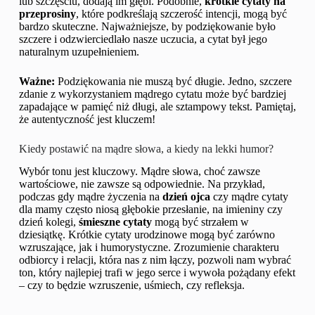
lub szczęściu, dodają im głębi. Podobnie,
krótkie cytaty na
przeprosiny
, które podkreślają szczerość intencji, mogą być
bardzo skuteczne. Najważniejsze, by podziękowanie było
szczere i odzwierciedlało nasze uczucia, a cytat był jego
naturalnym uzupełnieniem.
Ważne:
Podziękowania nie muszą być długie. Jedno, szczere
zdanie z wykorzystaniem mądrego cytatu może być bardziej
zapadające w pamięć niż długi, ale sztampowy tekst. Pamiętaj,
że autentyczność jest kluczem!
Kiedy postawić na mądre słowa, a kiedy na lekki humor?
Wybór tonu jest kluczowy. Mądre słowa, choć zawsze
wartościowe, nie zawsze są odpowiednie. Na przykład,
podczas gdy mądre życzenia na
dzień ojca
czy mądre cytaty
dla mamy często niosą głębokie przesłanie, na imieniny czy
dzień kolegi,
śmieszne cytaty
mogą być strzałem w
dziesiątkę. Krótkie cytaty urodzinowe mogą być zarówno
wzruszające, jak i humorystyczne. Zrozumienie charakteru
odbiorcy i relacji, która nas z nim łączy, pozwoli nam wybrać
ton, który najlepiej trafi w jego serce i wywoła pożądany efekt
– czy to będzie wzruszenie, uśmiech, czy refleksja.