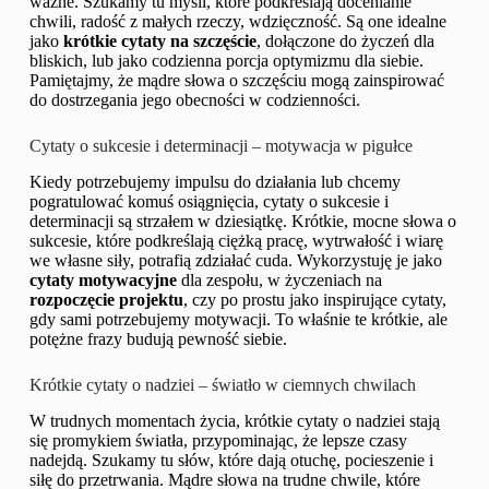
ważne. Szukamy tu myśli, które podkreślają docenianie
chwili, radość z małych rzeczy, wdzięczność. Są one idealne
jako
krótkie cytaty na szczęście
, dołączone do życzeń dla
bliskich, lub jako codzienna porcja optymizmu dla siebie.
Pamiętajmy, że mądre słowa o szczęściu mogą zainspirować
do dostrzegania jego obecności w codzienności.
Cytaty o sukcesie i determinacji – motywacja w pigułce
Kiedy potrzebujemy impulsu do działania lub chcemy
pogratulować komuś osiągnięcia, cytaty o sukcesie i
determinacji są strzałem w dziesiątkę. Krótkie, mocne słowa o
sukcesie, które podkreślają ciężką pracę, wytrwałość i wiarę
we własne siły, potrafią zdziałać cuda. Wykorzystuję je jako
cytaty motywacyjne
dla zespołu, w życzeniach na
rozpoczęcie projektu
, czy po prostu jako inspirujące cytaty,
gdy sami potrzebujemy motywacji. To właśnie te krótkie, ale
potężne frazy budują pewność siebie.
Krótkie cytaty o nadziei – światło w ciemnych chwilach
W trudnych momentach życia, krótkie cytaty o nadziei stają
się promykiem światła, przypominając, że lepsze czasy
nadejdą. Szukamy tu słów, które dają otuchę, pocieszenie i
siłę do przetrwania. Mądre słowa na trudne chwile, które