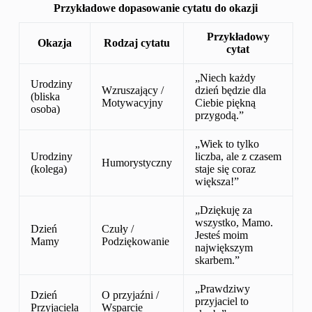
Przykładowe dopasowanie cytatu do okazji
Przykładowy
Okazja
Rodzaj cytatu
cytat
„Niech każdy
Urodziny
Wzruszający /
dzień będzie dla
(bliska
Motywacyjny
Ciebie piękną
osoba)
przygodą.”
„Wiek to tylko
Urodziny
liczba, ale z czasem
Humorystyczny
(kolega)
staje się coraz
większa!”
„Dziękuję za
wszystko, Mamo.
Dzień
Czuły /
Jesteś moim
Mamy
Podziękowanie
największym
skarbem.”
„Prawdziwy
Dzień
O przyjaźni /
przyjaciel to
Przyjaciela
Wsparcie