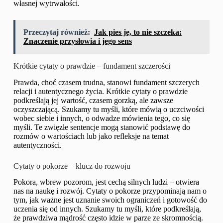
własnej wytrwałości.
Przeczytaj również:
Jak pies je, to nie szczeka:
Znaczenie przysłowia i jego sens
Krótkie cytaty o prawdzie – fundament szczerości
Prawda, choć czasem trudna, stanowi fundament szczerych
relacji i autentycznego życia. Krótkie cytaty o prawdzie
podkreślają jej wartość, czasem gorzką, ale zawsze
oczyszczającą. Szukamy tu myśli, które mówią o uczciwości
wobec siebie i innych, o odwadze mówienia tego, co się
myśli. Te zwięzłe sentencje mogą stanowić podstawę do
rozmów o wartościach lub jako refleksje na temat
autentyczności.
Cytaty o pokorze – klucz do rozwoju
Pokora, wbrew pozorom, jest cechą silnych ludzi – otwiera
nas na naukę i rozwój. Cytaty o pokorze przypominają nam o
tym, jak ważne jest uznanie swoich ograniczeń i gotowość do
uczenia się od innych. Szukamy tu myśli, które podkreślają,
że prawdziwa mądrość często idzie w parze ze skromnością.