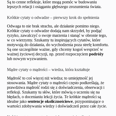
Są to cenne refleksje, które mogą pomóc w budowaniu
lepszych relacji i osiąganiu głębszego zrozumienia świata.
Krótkie cytaty o odwadze – pierwszy krok do spełnienia
Odwaga to nie brak strachu, ale działanie pomimo niego.
Krótkie cytaty o odwadze dodają nam skrzydeł, by podjąć
ryzyko, zawalczyć o swoje marzenia i stanąć w obronie tego,
w co wierzymy. Szukamy tu inspirujących cytatów, które
motywują do działania, do wychodzenia poza strefę komfortu.
Są one szczególnie ważne, gdy chcemy kogoś wesprzeć w
ważnej życiowej decyzji, np. przed rozpoczęciem
podróży
lub nowym wyzwaniem.
Mądre cytaty o mądrości – wiedza, która kształtuje
Mądrość to coś więcej niż wiedza; to umiejętność jej
stosowania. Mądre cytaty o mądrości często podkreślają, że
prawdziwa mądrość rodzi się z doświadczenia, obserwacji i
refleksji. Szukamy tu słów, które mówią o uczeniu się na
błędach, o docenianiu lekcji życia. Te krótkie mądrości są
idealne jako
sentencje okolicznościowe
, przypominające o
wartości zdobywania wiedzy i doświadczeń przez całe życie.