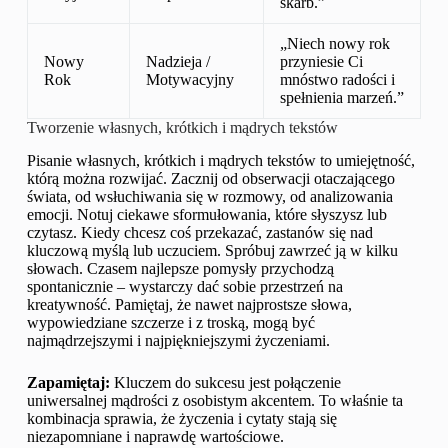
skarb.”
„Niech nowy rok
Nowy
Nadzieja /
przyniesie Ci
Rok
Motywacyjny
mnóstwo radości i
spełnienia marzeń.”
Tworzenie własnych, krótkich i mądrych tekstów
Pisanie własnych, krótkich i mądrych tekstów to umiejętność,
którą można rozwijać. Zacznij od obserwacji otaczającego
świata, od wsłuchiwania się w rozmowy, od analizowania
emocji. Notuj ciekawe sformułowania, które słyszysz lub
czytasz. Kiedy chcesz coś przekazać, zastanów się nad
kluczową myślą lub uczuciem. Spróbuj zawrzeć ją w kilku
słowach. Czasem najlepsze pomysły przychodzą
spontanicznie – wystarczy dać sobie przestrzeń na
kreatywność. Pamiętaj, że nawet najprostsze słowa,
wypowiedziane szczerze i z troską, mogą być
najmądrzejszymi i najpiękniejszymi życzeniami.
Zapamiętaj:
Kluczem do sukcesu jest połączenie
uniwersalnej mądrości z osobistym akcentem. To właśnie ta
kombinacja sprawia, że życzenia i cytaty stają się
niezapomniane i naprawdę wartościowe.