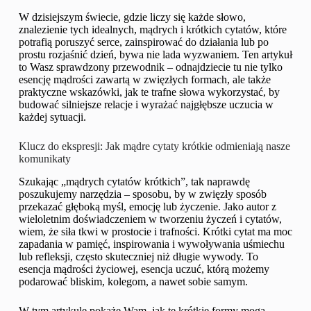
W dzisiejszym świecie, gdzie liczy się każde słowo,
znalezienie tych idealnych, mądrych i krótkich cytatów, które
potrafią poruszyć serce, zainspirować do działania lub po
prostu rozjaśnić dzień, bywa nie lada wyzwaniem. Ten artykuł
to Wasz sprawdzony przewodnik – odnajdziecie tu nie tylko
esencję mądrości zawartą w zwięzłych formach, ale także
praktyczne wskazówki, jak te trafne słowa wykorzystać, by
budować silniejsze relacje i wyrażać najgłębsze uczucia w
każdej sytuacji.
Klucz do ekspresji: Jak mądre cytaty krótkie odmieniają nasze
komunikaty
Szukając „mądrych cytatów krótkich”, tak naprawdę
poszukujemy narzędzia – sposobu, by w zwięzły sposób
przekazać głęboką myśl, emocję lub życzenie. Jako autor z
wieloletnim doświadczeniem w tworzeniu życzeń i cytatów,
wiem, że siła tkwi w prostocie i trafności. Krótki cytat ma moc
zapadania w pamięć, inspirowania i wywoływania uśmiechu
lub refleksji, często skuteczniej niż długie wywody. To
esencja mądrości życiowej, esencja uczuć, którą możemy
podarować bliskim, kolegom, a nawet sobie samym.
W tym artykule pokażę Wam, jak te krótkie formy mogą