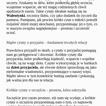
szczery. Szukamy tu słów, które podkreślą głębię uczucia,
wzajemne wsparcie, ale też magię codziennych chwil
spędzanych razem. Takie cytaty idealnie nadają się na
Walentynki
, rocznicę ślubu, czy jako dodatek do życzeń dla
partnera. Pamiętam, jak pewien krótki cytat o miłości potrafił
rozjaśnić dzień mojej ukochanej, przypominając jej o tym, co
w naszym związku najpiękniejsze – prostota i szczerość
uczuć.
Mądre cytaty o przyjaźni – fundament trwałych relacji
Prawdziwa przyjaźń to skarb, a cytaty o przyjaźni pomagają
nam go pielęgnować i doceniać. Krótkie cytaty dla
przyjaciela, które podkreślają lojalność, wsparcie i wspólne
chwile, są na wagę złota. Często wykorzystuję je w kartkach
na
dzień przyjaciela
, ale równie dobrze sprawdzają się jako
nieformalne wiadomości, przypominające o naszej więzi.
Mądre słowa w tym kontekście budują zaufanie i pokazują,
jak ważna jest dla nas ta relacja.
Krótkie cytaty o szczęściu – prostota, która uskrzydla
Szczęście jest często prostsze, niż nam się wydaje, a krótkie
cytaty o szczęściu przypominają nam o tym, co naprawdę