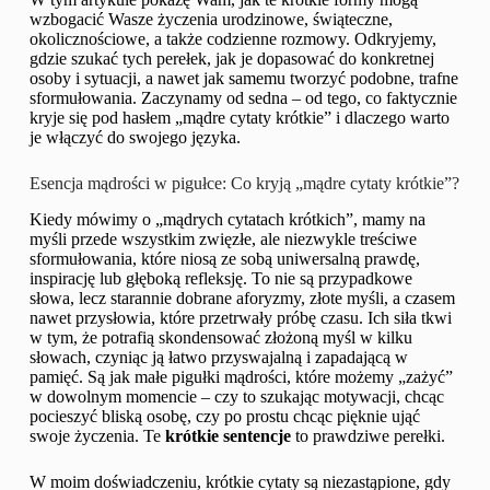
wzbogacić Wasze życzenia urodzinowe, świąteczne,
okolicznościowe, a także codzienne rozmowy. Odkryjemy,
gdzie szukać tych perełek, jak je dopasować do konkretnej
osoby i sytuacji, a nawet jak samemu tworzyć podobne, trafne
sformułowania. Zaczynamy od sedna – od tego, co faktycznie
kryje się pod hasłem „mądre cytaty krótkie” i dlaczego warto
je włączyć do swojego języka.
Esencja mądrości w pigułce: Co kryją „mądre cytaty krótkie”?
Kiedy mówimy o „mądrych cytatach krótkich”, mamy na
myśli przede wszystkim zwięzłe, ale niezwykle treściwe
sformułowania, które niosą ze sobą uniwersalną prawdę,
inspirację lub głęboką refleksję. To nie są przypadkowe
słowa, lecz starannie dobrane aforyzmy, złote myśli, a czasem
nawet przysłowia, które przetrwały próbę czasu. Ich siła tkwi
w tym, że potrafią skondensować złożoną myśl w kilku
słowach, czyniąc ją łatwo przyswajalną i zapadającą w
pamięć. Są jak małe pigułki mądrości, które możemy „zażyć”
w dowolnym momencie – czy to szukając motywacji, chcąc
pocieszyć bliską osobę, czy po prostu chcąc pięknie ująć
swoje życzenia. Te
krótkie sentencje
to prawdziwe perełki.
W moim doświadczeniu, krótkie cytaty są niezastąpione, gdy