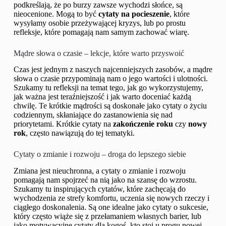
podkreślają, że po burzy zawsze wychodzi słońce, są
nieocenione. Mogą to być
cytaty na pocieszenie
, które
wysyłamy osobie przeżywającej kryzys, lub po prostu
refleksje, które pomagają nam samym zachować wiarę.
Mądre słowa o czasie – lekcje, które warto przyswoić
Czas jest jednym z naszych najcenniejszych zasobów, a mądre
słowa o czasie przypominają nam o jego wartości i ulotności.
Szukamy tu refleksji na temat tego, jak go wykorzystujemy,
jak ważna jest teraźniejszość i jak warto doceniać każdą
chwilę. Te krótkie mądrości są doskonałe jako cytaty o życiu
codziennym, skłaniające do zastanowienia się nad
priorytetami. Krótkie cytaty na
zakończenie roku
czy
nowy
rok
, często nawiązują do tej tematyki.
Cytaty o zmianie i rozwoju – droga do lepszego siebie
Zmiana jest nieuchronna, a cytaty o zmianie i rozwoju
pomagają nam spojrzeć na nią jako na szansę do wzrostu.
Szukamy tu inspirujących cytatów, które zachęcają do
wychodzenia ze strefy komfortu, uczenia się nowych rzeczy i
ciągłego doskonalenia. Są one idealne jako cytaty o sukcesie,
który często wiąże się z przełamaniem własnych barier, lub
jako motywacyjne cytaty dla kogoś, kto stoi u progu nowej