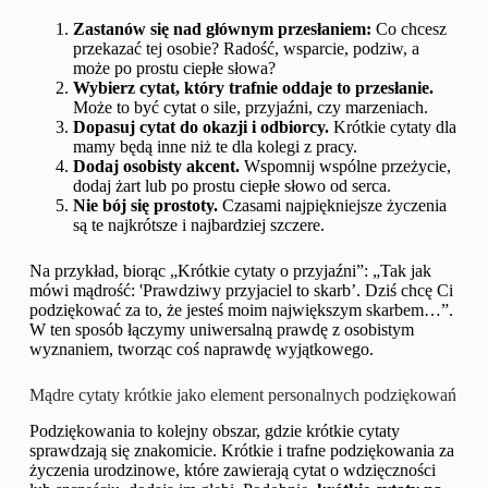
Zastanów się nad głównym przesłaniem:
Co chcesz
przekazać tej osobie? Radość, wsparcie, podziw, a
może po prostu ciepłe słowa?
Wybierz cytat, który trafnie oddaje to przesłanie.
Może to być cytat o sile, przyjaźni, czy marzeniach.
Dopasuj cytat do okazji i odbiorcy.
Krótkie cytaty dla
mamy będą inne niż te dla kolegi z pracy.
Dodaj osobisty akcent.
Wspomnij wspólne przeżycie,
dodaj żart lub po prostu ciepłe słowo od serca.
Nie bój się prostoty.
Czasami najpiękniejsze życzenia
są te najkrótsze i najbardziej szczere.
Na przykład, biorąc „Krótkie cytaty o przyjaźni”: „Tak jak
mówi mądrość: 'Prawdziwy przyjaciel to skarb’. Dziś chcę Ci
podziękować za to, że jesteś moim największym skarbem…”.
W ten sposób łączymy uniwersalną prawdę z osobistym
wyznaniem, tworząc coś naprawdę wyjątkowego.
Mądre cytaty krótkie jako element personalnych podziękowań
Podziękowania to kolejny obszar, gdzie krótkie cytaty
sprawdzają się znakomicie. Krótkie i trafne podziękowania za
życzenia urodzinowe, które zawierają cytat o wdzięczności