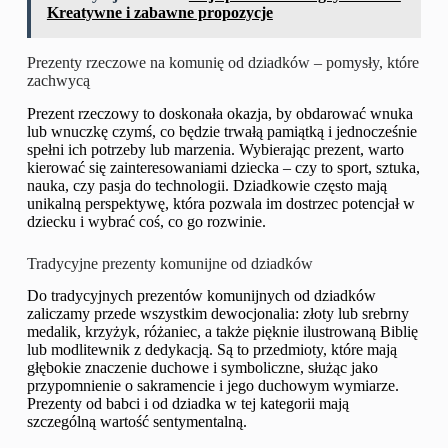
Kreatywne i zabawne propozycje
Prezenty rzeczowe na komunię od dziadków – pomysły, które
zachwycą
Prezent rzeczowy to doskonała okazja, by obdarować wnuka
lub wnuczkę czymś, co będzie trwałą pamiątką i jednocześnie
spełni ich potrzeby lub marzenia. Wybierając prezent, warto
kierować się zainteresowaniami dziecka – czy to sport, sztuka,
nauka, czy pasja do technologii. Dziadkowie często mają
unikalną perspektywę, która pozwala im dostrzec potencjał w
dziecku i wybrać coś, co go rozwinie.
Tradycyjne prezenty komunijne od dziadków
Do tradycyjnych prezentów komunijnych od dziadków
zaliczamy przede wszystkim dewocjonalia: złoty lub srebrny
medalik, krzyżyk, różaniec, a także pięknie ilustrowaną Biblię
lub modlitewnik z dedykacją. Są to przedmioty, które mają
głębokie znaczenie duchowe i symboliczne, służąc jako
przypomnienie o sakramencie i jego duchowym wymiarze.
Prezenty od babci i od dziadka w tej kategorii mają
szczególną wartość sentymentalną.