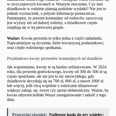
w zwyczajowych kwotach w Waszym otoczeniu. Czy inni
dziadkowie w rodzinie planują podobne wydatki? Nie jest to
jednak wyznacznik, a jedynie informacja pomocnicza.
Pamiętajmy, że prezent komunijny od rodziców zazwyczaj
jest wyższy niż od dalszej rodziny, a dziadkowie często
znajdują się w tej pierwszej grupie.
Ważne:
Kwota prezentu to tylko jedna z części układanki.
Najważniejsze są życzenia, które towarzyszą podarunkowi,
oraz ciepło rodzinnego spotkania.
Przykładowe kwoty prezentów komunijnych od dziadków
Jak wspomniano, kwoty te są bardzo zróżnicowane. W 2024
roku, dla prezentu gotówkowego, kwoty od 300 do 500 zł są
często spotykane, ale nie jest to nic niezwykłego, gdy
dziadkowie decydują się na 700 zł, 800 zł, a nawet 1000 zł
lub więcej, jeśli chcą wspólnie z rodzicami sfinansować
większy zakup, np. rower czy sprzęt elektroniczny. Ważne, by
kwota odzwierciedlała Wasze zaangażowanie i radość z tego
dnia.
Przeczytaj również:
Najlepsze hasła do gry wisielec: