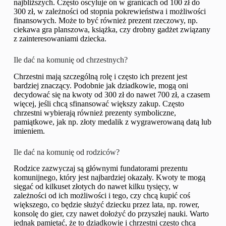
najbliższych. Często oscyluje on w granicach od 100 zł do
300 zł, w zależności od stopnia pokrewieństwa i możliwości
finansowych. Może to być również prezent rzeczowy, np.
ciekawa gra planszowa, książka, czy drobny gadżet związany
z zainteresowaniami dziecka.
Ile dać na komunię od chrzestnych?
Chrzestni mają szczególną rolę i często ich prezent jest
bardziej znaczący. Podobnie jak dziadkowie, mogą oni
decydować się na kwoty od 300 zł do nawet 700 zł, a czasem
więcej, jeśli chcą sfinansować większy zakup. Często
chrzestni wybierają również prezenty symboliczne,
pamiątkowe, jak np. złoty medalik z wygrawerowaną datą lub
imieniem.
Ile dać na komunię od rodziców?
Rodzice zazwyczaj są głównymi fundatorami prezentu
komunijnego, który jest najbardziej okazały. Kwoty te mogą
sięgać od kilkuset złotych do nawet kilku tysięcy, w
zależności od ich możliwości i tego, czy chcą kupić coś
większego, co będzie służyć dziecku przez lata, np. rower,
konsolę do gier, czy nawet dołożyć do przyszłej nauki. Warto
jednak pamiętać, że to dziadkowie i chrzestni często chcą