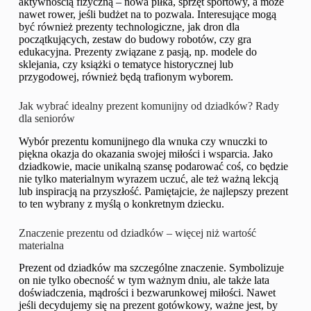
aktywnością fizyczną – nowa piłka, sprzęt sportowy, a może
nawet rower, jeśli budżet na to pozwala. Interesujące mogą
być również prezenty technologiczne, jak dron dla
początkujących, zestaw do budowy robotów, czy gra
edukacyjna. Prezenty związane z pasją, np. modele do
sklejania, czy książki o tematyce historycznej lub
przygodowej, również będą trafionym wyborem.
Jak wybrać idealny prezent komunijny od dziadków? Rady
dla seniorów
Wybór prezentu komunijnego dla wnuka czy wnuczki to
piękna okazja do okazania swojej miłości i wsparcia. Jako
dziadkowie, macie unikalną szansę podarować coś, co będzie
nie tylko materialnym wyrazem uczuć, ale też ważną lekcją
lub inspiracją na przyszłość. Pamiętajcie, że najlepszy prezent
to ten wybrany z myślą o konkretnym dziecku.
Znaczenie prezentu od dziadków – więcej niż wartość
materialna
Prezent od dziadków ma szczególne znaczenie. Symbolizuje
on nie tylko obecność w tym ważnym dniu, ale także lata
doświadczenia, mądrości i bezwarunkowej miłości. Nawet
jeśli decydujemy się na prezent gotówkowy, ważne jest, by