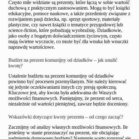
Często mile widziane są prezenty, które łączą w sobie wartość
duchową z praktycznym zastosowaniem. Mogą to być książki
edukacyjne, pomoce naukowe, a także przedmioty związane z
rozwijaniem pasji dziecka, np. sprzęt sportowy, materiały
plastyczne, czy nawet książki o tematyce przygodowej lub
science-fiction, które pobudzają wyobraźnię. Dziadkowie,
jako osoby z bogatym doświadczeniem życiowym, często
mają świetne wyczucie, co może być dla wnuka lub wnuczki
naprawdę wartościowe.
Budżet na prezent komunijny od dziadków – jak ustalić
kwotę?
Ustalenie budżetu na prezent komunijny od dziadków
powinno być procesem przemyślanym. Nie należy kierować
się jedynie oczekiwaniami innych czy presją społeczną.
Kluczowe jest, aby kwota była adekwatna do Waszych
możliwości finansowych. Pamiętajmy, że prezent od serca,
niezależnie od wartości pieniężnej, zawsze będzie doceniony.
Wskazówki dotyczące kwoty prezentu – od czego zacząć?
Zacznijmy od analizy własnych możliwości finansowych. Ile
jesteśmy w stanie przeznaczyć na prezent, nie obciążając
nadmiernie domowego budżetu? Następnie warto rozeznać się