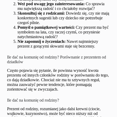
Weź pod uwagę jego zainteresowania:
Co sprawia
mu największą radość i co chciałoby rozwijać?
Skonsultuj się z rodzicami:
Dowiedz się, czy nie mają
konkretnych sugestii lub czy dziecko nie potrzebuje
czegoś pilnie.
Pomyśl o pamiątkowej wartości:
Czy prezent ma być
symbolem na lata, czy raczej czymś, co przyniesie
natychmiastową radość?
Nie zapomnij o życzeniach:
Nawet najmniejszy
prezent z gorącymi słowami staje się bezcenny.
Ile dać na komunię od rodziny? Porównanie z prezentem od
dziadków
Często pojawia się pytanie, ile powinna wynosić kwota
prezentu od innych członków rodziny w porównaniu do tego,
co dają dziadkowie. Chociaż nie ma tu sztywnych reguł,
można zauważyć pewne tendencje, które pomagają
zorientować się w zwyczajach.
Ile dać na komunię od rodziny?
Prezent od rodziny, rozumianej jako dalsi krewni (ciocie,
wujkowie, kuzynostwo), może być nieco niższy niż od