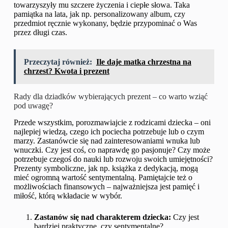
towarzyszyły mu szczere życzenia i ciepłe słowa. Taka
pamiątka na lata, jak np. personalizowany album, czy
przedmiot ręcznie wykonany, będzie przypominać o Was
przez długi czas.
Przeczytaj również:
Ile daje matka chrzestna na
chrzest? Kwota i prezent
Rady dla dziadków wybierających prezent – co warto wziąć
pod uwagę?
Przede wszystkim, porozmawiajcie z rodzicami dziecka – oni
najlepiej wiedzą, czego ich pociecha potrzebuje lub o czym
marzy. Zastanówcie się nad zainteresowaniami wnuka lub
wnuczki. Czy jest coś, co naprawdę go pasjonuje? Czy może
potrzebuje czegoś do nauki lub rozwoju swoich umiejętności?
Prezenty symboliczne, jak np. książka z dedykacją, mogą
mieć ogromną wartość sentymentalną. Pamiętajcie też o
możliwościach finansowych – najważniejsza jest pamięć i
miłość, którą wkładacie w wybór.
Zastanów się nad charakterem dziecka:
Czy jest
bardziej praktyczne, czy sentymentalne?