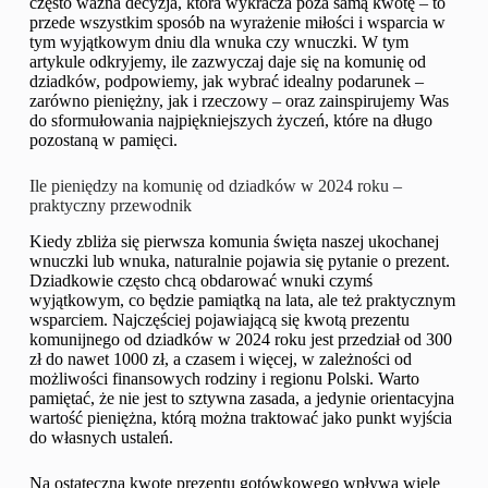
często ważna decyzja, która wykracza poza samą kwotę – to
przede wszystkim sposób na wyrażenie miłości i wsparcia w
tym wyjątkowym dniu dla wnuka czy wnuczki. W tym
artykule odkryjemy, ile zazwyczaj daje się na komunię od
dziadków, podpowiemy, jak wybrać idealny podarunek –
zarówno pieniężny, jak i rzeczowy – oraz zainspirujemy Was
do sformułowania najpiękniejszych życzeń, które na długo
pozostaną w pamięci.
Ile pieniędzy na komunię od dziadków w 2024 roku –
praktyczny przewodnik
Kiedy zbliża się pierwsza komunia święta naszej ukochanej
wnuczki lub wnuka, naturalnie pojawia się pytanie o prezent.
Dziadkowie często chcą obdarować wnuki czymś
wyjątkowym, co będzie pamiątką na lata, ale też praktycznym
wsparciem. Najczęściej pojawiającą się kwotą prezentu
komunijnego od dziadków w 2024 roku jest przedział od 300
zł do nawet 1000 zł, a czasem i więcej, w zależności od
możliwości finansowych rodziny i regionu Polski. Warto
pamiętać, że nie jest to sztywna zasada, a jedynie orientacyjna
wartość pieniężna, którą można traktować jako punkt wyjścia
do własnych ustaleń.
Na ostateczną kwotę prezentu gotówkowego wpływa wiele