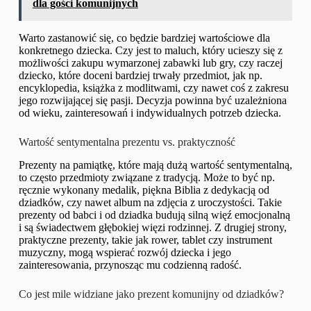
dla gości komunijnych
Warto zastanowić się, co będzie bardziej wartościowe dla
konkretnego dziecka. Czy jest to maluch, który ucieszy się z
możliwości zakupu wymarzonej zabawki lub gry, czy raczej
dziecko, które doceni bardziej trwały przedmiot, jak np.
encyklopedia, książka z modlitwami, czy nawet coś z zakresu
jego rozwijającej się pasji. Decyzja powinna być uzależniona
od wieku, zainteresowań i indywidualnych potrzeb dziecka.
Wartość sentymentalna prezentu vs. praktyczność
Prezenty na pamiątkę, które mają dużą wartość sentymentalną,
to często przedmioty związane z tradycją. Może to być np.
ręcznie wykonany medalik, piękna Biblia z dedykacją od
dziadków, czy nawet album na zdjęcia z uroczystości. Takie
prezenty od babci i od dziadka budują silną więź emocjonalną
i są świadectwem głębokiej więzi rodzinnej. Z drugiej strony,
praktyczne prezenty, takie jak rower, tablet czy instrument
muzyczny, mogą wspierać rozwój dziecka i jego
zainteresowania, przynosząc mu codzienną radość.
Co jest mile widziane jako prezent komunijny od dziadków?