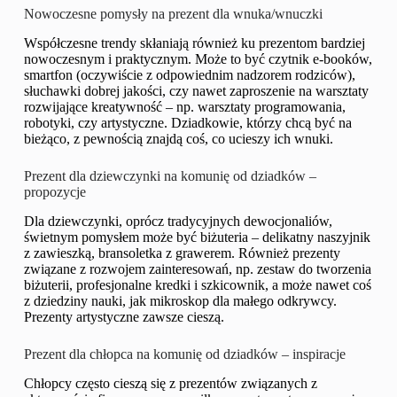
Nowoczesne pomysły na prezent dla wnuka/wnuczki
Współczesne trendy skłaniają również ku prezentom bardziej
nowoczesnym i praktycznym. Może to być czytnik e-booków,
smartfon (oczywiście z odpowiednim nadzorem rodziców),
słuchawki dobrej jakości, czy nawet zaproszenie na warsztaty
rozwijające kreatywność – np. warsztaty programowania,
robotyki, czy artystyczne. Dziadkowie, którzy chcą być na
bieżąco, z pewnością znajdą coś, co ucieszy ich wnuki.
Prezent dla dziewczynki na komunię od dziadków –
propozycje
Dla dziewczynki, oprócz tradycyjnych dewocjonaliów,
świetnym pomysłem może być biżuteria – delikatny naszyjnik
z zawieszką, bransoletka z grawerem. Również prezenty
związane z rozwojem zainteresowań, np. zestaw do tworzenia
biżuterii, profesjonalne kredki i szkicownik, a może nawet coś
z dziedziny nauki, jak mikroskop dla małego odkrywcy.
Prezenty artystyczne zawsze cieszą.
Prezent dla chłopca na komunię od dziadków – inspiracje
Chłopcy często cieszą się z prezentów związanych z