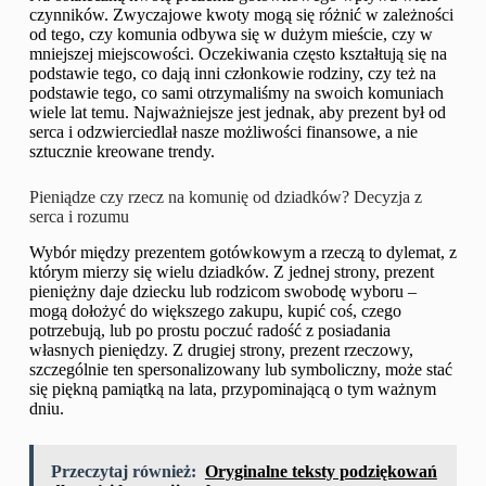
czynników. Zwyczajowe kwoty mogą się różnić w zależności
od tego, czy komunia odbywa się w dużym mieście, czy w
mniejszej miejscowości. Oczekiwania często kształtują się na
podstawie tego, co dają inni członkowie rodziny, czy też na
podstawie tego, co sami otrzymaliśmy na swoich komuniach
wiele lat temu. Najważniejsze jest jednak, aby prezent był od
serca i odzwierciedlał nasze możliwości finansowe, a nie
sztucznie kreowane trendy.
Pieniądze czy rzecz na komunię od dziadków? Decyzja z
serca i rozumu
Wybór między prezentem gotówkowym a rzeczą to dylemat, z
którym mierzy się wielu dziadków. Z jednej strony, prezent
pieniężny daje dziecku lub rodzicom swobodę wyboru –
mogą dołożyć do większego zakupu, kupić coś, czego
potrzebują, lub po prostu poczuć radość z posiadania
własnych pieniędzy. Z drugiej strony, prezent rzeczowy,
szczególnie ten spersonalizowany lub symboliczny, może stać
się piękną pamiątką na lata, przypominającą o tym ważnym
dniu.
Przeczytaj również:
Oryginalne teksty podziękowań