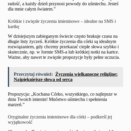
radość, a każdy dzień przynosi powody do uśmiechu. Jesteś
dla mnie całym światem.”
Krótkie i zwięzłe życzenia imieninowe – idealne na SMS i
kartkę
W dzisiejszym zabieganym świecie często brakuje czasu na
długie listy życzeń. Krótkie życzenia dla córki są idealnym
rozwiązaniem, gdy chcemy przekazać ciepłe słowa szybko i
skutecznie, np. w formie SMS-a lub krótkiej notki na kartce.
Ważne, aby nawet te zwięzłe propozycje były pełne uczucia.
Przeczytaj również:
Życzenia wielkanocne religijne:
Najpiękniejsze słowa od serca
Propozycja: „Kochana Córko, wszystkiego, co najlepsze w
dniu Twoich imienin! Mnóstwo uśmiechu i spełnienia
marzeń.”
Oryginalne życzenia imieninowe dla córki – podkreśl jej
wyjątkowość