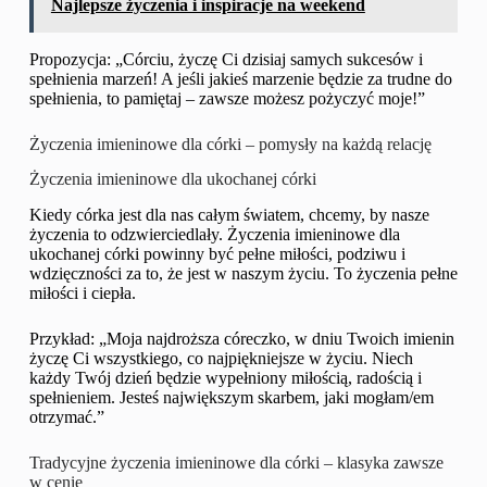
Najlepsze życzenia i inspiracje na weekend
Propozycja: „Córciu, życzę Ci dzisiaj samych sukcesów i
spełnienia marzeń! A jeśli jakieś marzenie będzie za trudne do
spełnienia, to pamiętaj – zawsze możesz pożyczyć moje!”
Życzenia imieninowe dla córki – pomysły na każdą relację
Życzenia imieninowe dla ukochanej córki
Kiedy córka jest dla nas całym światem, chcemy, by nasze
życzenia to odzwierciedlały. Życzenia imieninowe dla
ukochanej córki powinny być pełne miłości, podziwu i
wdzięczności za to, że jest w naszym życiu. To życzenia pełne
miłości i ciepła.
Przykład: „Moja najdroższa córeczko, w dniu Twoich imienin
życzę Ci wszystkiego, co najpiękniejsze w życiu. Niech
każdy Twój dzień będzie wypełniony miłością, radością i
spełnieniem. Jesteś największym skarbem, jaki mogłam/em
otrzymać.”
Tradycyjne życzenia imieninowe dla córki – klasyka zawsze
w cenie