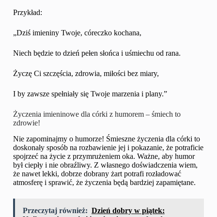
Przykład:
„Dziś imieniny Twoje, córeczko kochana,
Niech będzie to dzień pełen słońca i uśmiechu od rana.
Życzę Ci szczęścia, zdrowia, miłości bez miary,
I by zawsze spełniały się Twoje marzenia i plany.”
Życzenia imieninowe dla córki z humorem – śmiech to
zdrowie!
Nie zapominajmy o humorze! Śmieszne życzenia dla córki to
doskonały sposób na rozbawienie jej i pokazanie, że potraficie
spojrzeć na życie z przymrużeniem oka. Ważne, aby humor
był ciepły i nie obraźliwy. Z własnego doświadczenia wiem,
że nawet lekki, dobrze dobrany żart potrafi rozładować
atmosferę i sprawić, że życzenia będą bardziej zapamiętane.
Przeczytaj również:
Dzień dobry w piątek: