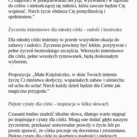
Ci mądrości w podejmowaniu decyzji, wytrwałości w dążeniu
do celów i niekończącej się miłości, która zawsze będzie Cię
wspierać. Niech życie obdarza Cię pomyślnością i
spełnieniem.”
Życzenia imieninowe dla młodej córki – radość i beztroska
Dla młodej córki imieniny to przede wszystkim okazja do
zabawy i radości. Życzenia powinny być lekkie, pozytywne i
pełne życzeń beztroskiego szczęścia. Wierszyki imieninowe
dla córki, pełne wesołych rymowanek, będą doskonałym
wyborem.
Propozycja: „Mała Księżniczko, w dniu Twoich imienin
życzę Ci mnóstwa słodyczy, wspaniałych zabaw i uśmiechu
od ucha do ucha! Niech każdy dzień będzie dla Ciebie jak
magiczna przygoda.”
Piękne cytaty dla córki – inspiracja w kilku słowach
Czasami trudno znaleźć idealne słowa, dlatego warto sięgnąć
po inspirujące cytaty dla córki. Mogą one dodać głębi naszym
życzeniom, przekazać uniwersalne prawdy o życiu lub po
prostu sprawić, że córka poczuje się doceniona i zrozumiana.
Piękne cytaty dla córki to skarbnica mądrości i pięknych