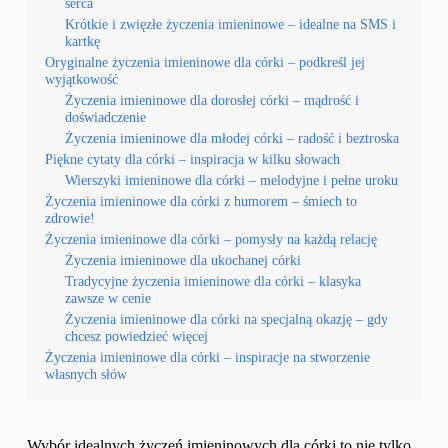
serca
Krótkie i zwięzłe życzenia imieninowe – idealne na SMS i
kartkę
Oryginalne życzenia imieninowe dla córki – podkreśl jej
wyjątkowość
Życzenia imieninowe dla dorosłej córki – mądrość i
doświadczenie
Życzenia imieninowe dla młodej córki – radość i beztroska
Piękne cytaty dla córki – inspiracja w kilku słowach
Wierszyki imieninowe dla córki – melodyjne i pełne uroku
Życzenia imieninowe dla córki z humorem – śmiech to
zdrowie!
Życzenia imieninowe dla córki – pomysły na każdą relację
Życzenia imieninowe dla ukochanej córki
Tradycyjne życzenia imieninowe dla córki – klasyka
zawsze w cenie
Życzenia imieninowe dla córki na specjalną okazję – gdy
chcesz powiedzieć więcej
Życzenia imieninowe dla córki – inspiracje na stworzenie
własnych słów
Wybór idealnych życzeń imieninowych dla córki to nie tylko