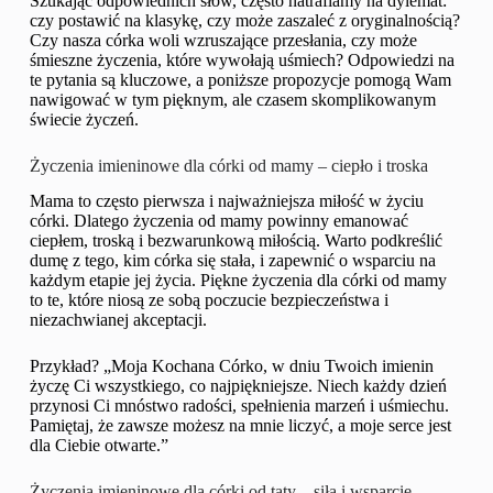
Szukając odpowiednich słów, często natrafiamy na dylemat:
czy postawić na klasykę, czy może zaszaleć z oryginalnością?
Czy nasza córka woli wzruszające przesłania, czy może
śmieszne życzenia, które wywołają uśmiech? Odpowiedzi na
te pytania są kluczowe, a poniższe propozycje pomogą Wam
nawigować w tym pięknym, ale czasem skomplikowanym
świecie życzeń.
Życzenia imieninowe dla córki od mamy – ciepło i troska
Mama to często pierwsza i najważniejsza miłość w życiu
córki. Dlatego życzenia od mamy powinny emanować
ciepłem, troską i bezwarunkową miłością. Warto podkreślić
dumę z tego, kim córka się stała, i zapewnić o wsparciu na
każdym etapie jej życia. Piękne życzenia dla córki od mamy
to te, które niosą ze sobą poczucie bezpieczeństwa i
niezachwianej akceptacji.
Przykład? „Moja Kochana Córko, w dniu Twoich imienin
życzę Ci wszystkiego, co najpiękniejsze. Niech każdy dzień
przynosi Ci mnóstwo radości, spełnienia marzeń i uśmiechu.
Pamiętaj, że zawsze możesz na mnie liczyć, a moje serce jest
dla Ciebie otwarte.”
Życzenia imieninowe dla córki od taty – siła i wsparcie