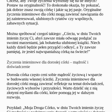
Chcesz, aby Twoje życzenia wyróżniły się na tle innych?
Postaw na oryginalność! To doskonała okazja, by pokazać,
jak dobrze znasz swoją córkę i jakie są jej pasje. Oryginalne
życzenia imieninowe dla córki mogą zawierać nawiązania do
jej zainteresowań, ulubionych cytatów czy wspólnych,
zabawnych sytuacji.
Można spróbować czegoś takiego: „Córciu, w dniu Twoich
imienin życzę Ci, abyś zawsze miała odwagę podążać za
swoimi marzeniami, jak bohaterka ulubionej książki. Niech
każdy dzień będzie pełen przygód i odkryć, a Ty zawsze
pamiętaj, że jesteś najwspanialszą córką na świecie!”
Życzenia imieninowe dla dorosłej córki – mądrość i
doświadczenie
Dorosła córka często ceni sobie mądrość życiową i wsparcie
w budowaniu własnej ścieżki. Życzenia imieninowe dla
dorosłej córki mogą zawierać refleksje na temat doświadczeń,
życiowych wyborów i przyszłości. Warto dzielić się z nią
złotymi myślami dla córki, które pomogą jej w dalszym
rozwoju.
Przykład: „Moja Droga Córko, w dniu Twoich imienin życzę