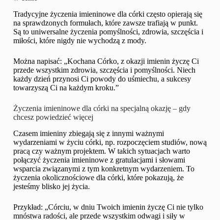
Tradycyjne życzenia imieninowe dla córki często opierają się
na sprawdzonych formułach, które zawsze trafiają w punkt.
Są to uniwersalne życzenia pomyślności, zdrowia, szczęścia i
miłości, które nigdy nie wychodzą z mody.
Można napisać: „Kochana Córko, z okazji imienin życzę Ci
przede wszystkim zdrowia, szczęścia i pomyślności. Niech
każdy dzień przynosi Ci powody do uśmiechu, a sukcesy
towarzyszą Ci na każdym kroku.”
Życzenia imieninowe dla córki na specjalną okazję – gdy
chcesz powiedzieć więcej
Czasem imieniny zbiegają się z innymi ważnymi
wydarzeniami w życiu córki, np. rozpoczęciem studiów, nową
pracą czy ważnym projektem. W takich sytuacjach warto
połączyć życzenia imieninowe z gratulacjami i słowami
wsparcia związanymi z tym konkretnym wydarzeniem. To
życzenia okolicznościowe dla córki, które pokazują, że
jesteśmy blisko jej życia.
Przykład: „Córciu, w dniu Twoich imienin życzę Ci nie tylko
mnóstwa radości, ale przede wszystkim odwagi i siły w