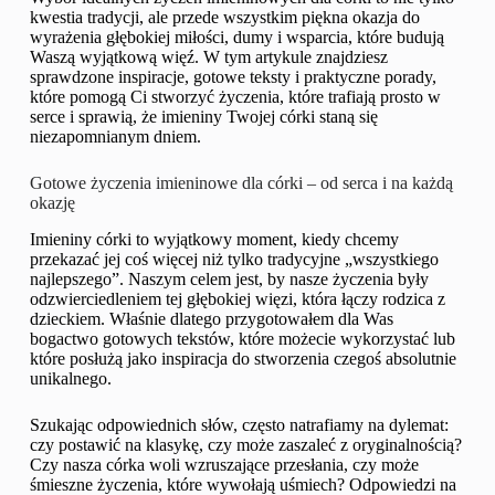
kwestia tradycji, ale przede wszystkim piękna okazja do
wyrażenia głębokiej miłości, dumy i wsparcia, które budują
Waszą wyjątkową więź. W tym artykule znajdziesz
sprawdzone inspiracje, gotowe teksty i praktyczne porady,
które pomogą Ci stworzyć życzenia, które trafiają prosto w
serce i sprawią, że imieniny Twojej córki staną się
niezapomnianym dniem.
Gotowe życzenia imieninowe dla córki – od serca i na każdą
okazję
Imieniny córki to wyjątkowy moment, kiedy chcemy
przekazać jej coś więcej niż tylko tradycyjne „wszystkiego
najlepszego”. Naszym celem jest, by nasze życzenia były
odzwierciedleniem tej głębokiej więzi, która łączy rodzica z
dzieckiem. Właśnie dlatego przygotowałem dla Was
bogactwo gotowych tekstów, które możecie wykorzystać lub
które posłużą jako inspiracja do stworzenia czegoś absolutnie
unikalnego.
Szukając odpowiednich słów, często natrafiamy na dylemat:
czy postawić na klasykę, czy może zaszaleć z oryginalnością?
Czy nasza córka woli wzruszające przesłania, czy może
śmieszne życzenia, które wywołają uśmiech? Odpowiedzi na