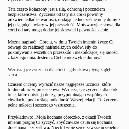
Tata często kojarzony jest z siłą, ochroną i poczuciem
bezpieczeństwa. Życzenia od taty dla córki powinny
odzwierciedlać te wartości, dodając jednocześnie nutę dumy z
jej osiągnięć i wiary w jej przyszłość. Motywacyjne słowa dla
córki od taty mogą dodać jej skrzydeł i pewności siebie.
Można napisać: „Córciu, w dniu Twoich imienin życzę Ci
odwagi do realizacji najśmielszych celów, siły do
pokonywania wszelkich przeszkód i niekończącej się radości
z każdego dnia. Jestem z Ciebie niezwykle dumny.”
Wzruszające życzenia dla córki – gdy słowa płyną z głębi
serca
Czasem chcemy wyrazić nasze najgłębsze uczucia, które
trudno ubrać w proste słowa. Wzruszające życzenia dla córki
to te, które dotykają duszy, przypominają o wspólnych
chwilach i podkreślają unikalność Waszej relacji. To życzenia
pełne miłości i szczerego wzruszenia.
Przykładowo: „Moja kochana córeczko, z okazji Twoich
imienin pragnę Ci życzyć, abyś zawsze czuła się kochana,
doceniana i szczęśliwa. Niech Twoje serce zawsze przepełnia