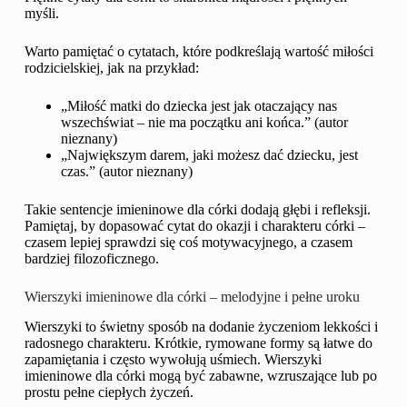
myśli.
Warto pamiętać o cytatach, które podkreślają wartość miłości
rodzicielskiej, jak na przykład:
„Miłość matki do dziecka jest jak otaczający nas
wszechświat – nie ma początku ani końca.” (autor
nieznany)
„Największym darem, jaki możesz dać dziecku, jest
czas.” (autor nieznany)
Takie sentencje imieninowe dla córki dodają głębi i refleksji.
Pamiętaj, by dopasować cytat do okazji i charakteru córki –
czasem lepiej sprawdzi się coś motywacyjnego, a czasem
bardziej filozoficznego.
Wierszyki imieninowe dla córki – melodyjne i pełne uroku
Wierszyki to świetny sposób na dodanie życzeniom lekkości i
radosnego charakteru. Krótkie, rymowane formy są łatwe do
zapamiętania i często wywołują uśmiech. Wierszyki
imieninowe dla córki mogą być zabawne, wzruszające lub po
prostu pełne ciepłych życzeń.