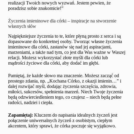
realizacji Twoich nowych wyzwań. Jestem pewien, że
poradzisz sobie znakomicie!”
Życzenia imieninowe dla córki – inspiracje na stworzenie
własnych słów
Najpiękniejsze życzenia to te, które płyną prosto z serca i są
dopasowane do konkretnej osoby. Tworząc własne życzenia
imieninowe dla córki, zastanów się nad jej aspiracjami,
marzeniami, a także nad tym, co jest dla Was ważne w Waszej
relacji. Możesz wykorzystać złote myśli dla córki lub
mądrości życiowe dla córki, aby dodać im głębi.
Pamiętaj, że każde słowo ma znaczenie. Możesz zacząć od
prostego zdania, np. „Kochana Córko, z okazji imienin…” i
dalej rozwijać myśl, dodając życzenia szczęścia, zdrowia,
miłości, sukcesów, spełnienia marzeń. Niech Twoje życzenia
będą odzwierciedleniem tego, co czujesz – niech będą pełne
radości, nadziei i ciepła.
Zapamiętaj:
Kluczem do napisania idealnych życzeń jest
połączenie uniwersalnych życzeń z osobistym, ciepłym
akcentem, który sprawi, że córka poczuje się wyjątkowo.