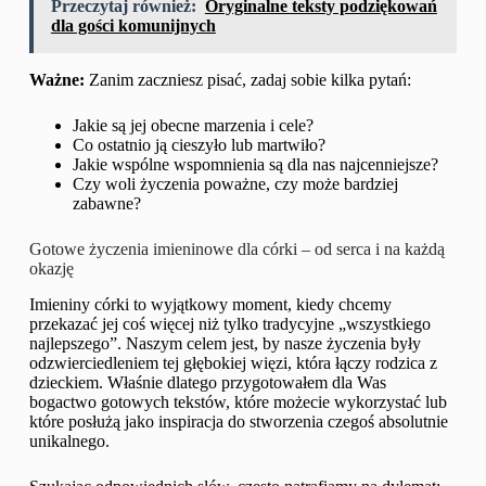
Przeczytaj również:
Oryginalne teksty podziękowań
dla gości komunijnych
Ważne:
Zanim zaczniesz pisać, zadaj sobie kilka pytań:
Jakie są jej obecne marzenia i cele?
Co ostatnio ją cieszyło lub martwiło?
Jakie wspólne wspomnienia są dla nas najcenniejsze?
Czy woli życzenia poważne, czy może bardziej
zabawne?
Gotowe życzenia imieninowe dla córki – od serca i na każdą
okazję
Imieniny córki to wyjątkowy moment, kiedy chcemy
przekazać jej coś więcej niż tylko tradycyjne „wszystkiego
najlepszego”. Naszym celem jest, by nasze życzenia były
odzwierciedleniem tej głębokiej więzi, która łączy rodzica z
dzieckiem. Właśnie dlatego przygotowałem dla Was
bogactwo gotowych tekstów, które możecie wykorzystać lub
które posłużą jako inspiracja do stworzenia czegoś absolutnie
unikalnego.