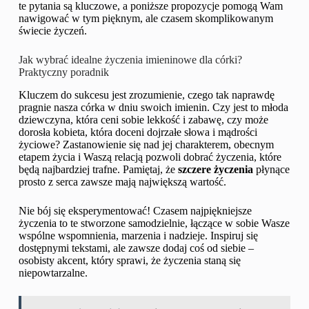
te pytania są kluczowe, a poniższe propozycje pomogą Wam
nawigować w tym pięknym, ale czasem skomplikowanym
świecie życzeń.
Jak wybrać idealne życzenia imieninowe dla córki?
Praktyczny poradnik
Kluczem do sukcesu jest zrozumienie, czego tak naprawdę
pragnie nasza córka w dniu swoich imienin. Czy jest to młoda
dziewczyna, która ceni sobie lekkość i zabawę, czy może
dorosła kobieta, która doceni dojrzałe słowa i mądrości
życiowe? Zastanowienie się nad jej charakterem, obecnym
etapem życia i Waszą relacją pozwoli dobrać życzenia, które
będą najbardziej trafne. Pamiętaj, że
szczere życzenia
płynące
prosto z serca zawsze mają największą wartość.
Nie bój się eksperymentować! Czasem najpiękniejsze
życzenia to te stworzone samodzielnie, łączące w sobie Wasze
wspólne wspomnienia, marzenia i nadzieje. Inspiruj się
dostępnymi tekstami, ale zawsze dodaj coś od siebie –
osobisty akcent, który sprawi, że życzenia staną się
niepowtarzalne.