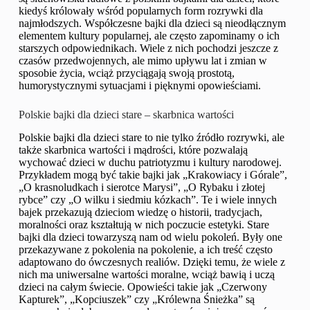
kiedyś królowały wśród popularnych form rozrywki dla
najmłodszych. Współczesne bajki dla dzieci są nieodłącznym
elementem kultury popularnej, ale często zapominamy o ich
starszych odpowiednikach. Wiele z nich pochodzi jeszcze z
czasów przedwojennych, ale mimo upływu lat i zmian w
sposobie życia, wciąż przyciągają swoją prostotą,
humorystycznymi sytuacjami i pięknymi opowieściami.
Polskie bajki dla dzieci stare – skarbnica wartości
Polskie bajki dla dzieci stare to nie tylko źródło rozrywki, ale
także skarbnica wartości i mądrości, które pozwalają
wychować dzieci w duchu patriotyzmu i kultury narodowej.
Przykładem mogą być takie bajki jak „Krakowiacy i Górale”,
„O krasnoludkach i sierotce Marysi”, „O Rybaku i złotej
rybce” czy „O wilku i siedmiu kózkach”. Te i wiele innych
bajek przekazują dzieciom wiedzę o historii, tradycjach,
moralności oraz kształtują w nich poczucie estetyki. Stare
bajki dla dzieci towarzyszą nam od wielu pokoleń. Były one
przekazywane z pokolenia na pokolenie, a ich treść często
adaptowano do ówczesnych realiów. Dzięki temu, że wiele z
nich ma uniwersalne wartości moralne, wciąż bawią i uczą
dzieci na całym świecie. Opowieści takie jak „Czerwony
Kapturek”, „Kopciuszek” czy „Królewna Śnieżka” są