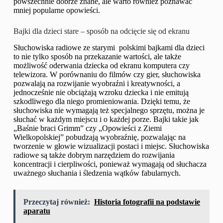
powszechnie dobrze znane, ale warto również poznawać
mniej popularne opowieści.
Bajki dla dzieci stare – sposób na odcięcie się od ekranu
Słuchowiska radiowe ze starymi polskimi bajkami dla dzieci
to nie tylko sposób na przekazanie wartości, ale także
możliwość oderwania dziecka od ekranu komputera czy
telewizora. W porównaniu do filmów czy gier, słuchowiska
pozwalają na rozwijanie wyobraźni i kreatywności, a
jednocześnie nie obciążają wzroku dziecka i nie emitują
szkodliwego dla niego promieniowania. Dzięki temu, że
słuchowiska nie wymagają też specjalnego sprzętu, można je
słuchać w każdym miejscu i o każdej porze. Bajki takie jak
„Baśnie braci Grimm” czy „Opowieści z Ziemi
Wielkopolskiej” pobudzają wyobraźnię, pozwalając na
tworzenie w głowie wizualizacji postaci i miejsc. Słuchowiska
radiowe są także dobrym narzędziem do rozwijania
koncentracji i cierpliwości, ponieważ wymagają od słuchacza
uważnego słuchania i śledzenia wątków fabularnych.
Przeczytaj również:
Historia fotografii na podstawie
aparatu