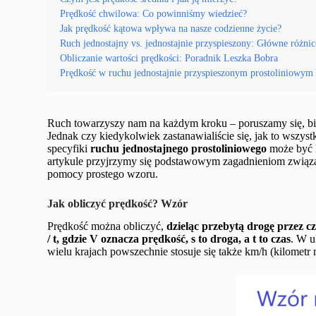
Prędkość chwilowa: Co powinniśmy wiedzieć?
Jak prędkość kątowa wpływa na nasze codzienne życie?
Ruch jednostajny vs. jednostajnie przyspieszony: Główne różnic
Obliczanie wartości prędkości: Poradnik Leszka Bobra
Prędkość w ruchu jednostajnie przyspieszonym prostoliniowym
Ruch towarzyszy nam na każdym kroku – poruszamy się, bie
Jednak czy kiedykolwiek zastanawialiście się, jak to wszys
specyfiki
ruchu jednostajnego prostoliniowego
może być k
artykule przyjrzymy się podstawowym zagadnieniom związan
pomocy prostego wzoru.
Jak obliczyć prędkość? Wzór
Prędkość można obliczyć,
dzieląc przebytą drogę przez c
/ t, gdzie V oznacza prędkość, s to droga, a t to czas
. W u
wielu krajach powszechnie stosuje się także km/h (kilometr 