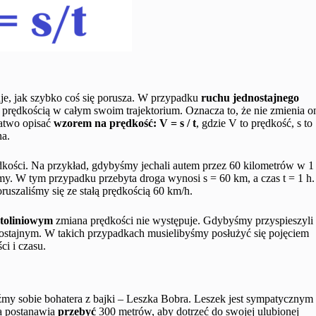
je, jak szybko coś się porusza. W przypadku
ruchu jednostajnego
amą prędkością w całym swoim trajektorium. Oznacza to, że nie zmienia o
łatwo opisać
wzorem na prędkość: V = s / t
, gdzie V to prędkość, s to
na.
kości. Na przykład, gdybyśmy jechali autem przez 60 kilometrów w 1
my. W tym przypadku przebyta droga wynosi s = 60 km, a czas t = 1 h.
uszaliśmy się ze stałą prędkością 60 km/h.
stoliniowym
zmiana prędkości nie występuje. Gdybyśmy przyspieszyli
dnostajnym. W takich przypadkach musielibyśmy posłużyć się pojęciem
ci i czasu.
źmy sobie bohatera z bajki – Leszka Bobra. Leszek jest sympatycznym
a postanawia
przebyć
300 metrów, aby dotrzeć do swojej ulubionej