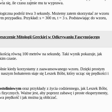
awia się, ile czasu zajmie mu ta wyprawa.
ekologiczna podróż trwa 3 sekundy. Możemy zatem skorzystać ze wzoru
tym przypadku. Przykład: s = 300 m, t = 3 s. Podstawiając do wzoru,
reszczenie Mitologii Greckiej w Odkrywaniu Fascynującego
dkością równą 100 metrów na sekundę. Taki wynik pokazuje, jak
kim czasie.
zególnie kiedy korzystamy z zaawansowanego wzoru. Dzięki prostym
naszym bohaterem staje się Leszek Bóbr, który ucząc się prędkości i
ostoliniowym
oraz przykłady z życia codziennego, jak Leszek Bóbr,
izycznych. Ważne jest, aby poprzez zabawę i proste eksperymenty,
a prędkość i jak można ją obliczać.