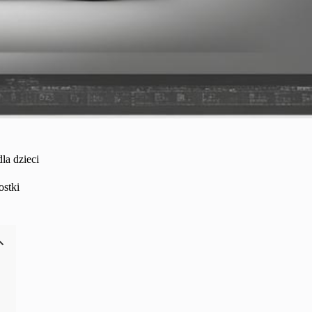
la dzieci
stki