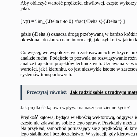
Aby obliczyć wartość prędkości chwilowej, często wykorzys
jako:
[ v(t) = \lim_{\Delta t \to 0} \frac{\Delta s}{\Delta t} ]
gdzie (\Delta s) oznacza drogę przebywaną w bardzo krótkim
określona i dostarcza nam informacji, jak szybko i w jaki
Co więcej, we współczesnych zastosowaniach w fizyce i in
analizie ruchu. Podejście to pozwala na rozwiązywanie różn
analizę trajektorii projektów technicznych. Uznawana za 
wartości, jak i kierunku, co jest niezwykle istotne w zasto
systemów transportowych.
Przeczytaj również:
Jak radzić sobie z trudnym mat
Jak prędkość kątowa wpływa na nasze codzienne życie?
Prędkość kątowa, będąca wielkością wektorową, odgrywa is
często nie zdawajmy sobie z tego sprawy. Przykłady można 
Na przykład, samochód poruszający się z prędkością 50 km
jego stabilność i bezpieczeństwo. W sytuacji, gdy kierowca