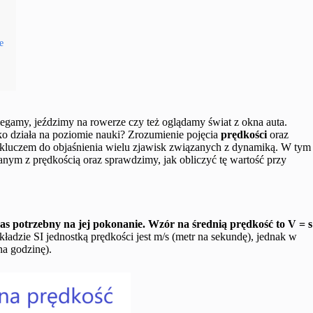
e
gamy, jeździmy na rowerze czy też oglądamy świat z okna auta.
tko działa na poziomie nauki? Zrozumienie pojęcia
prędkości
oraz
luczem do objaśnienia wielu zjawisk związanych z dynamiką. W tym
ym z prędkością oraz sprawdzimy, jak obliczyć tę wartość przy
zas potrzebny na jej pokonanie. Wzór na średnią prędkość to V = s
kładzie SI jednostką prędkości jest m/s (metr na sekundę), jednak w
na godzinę).