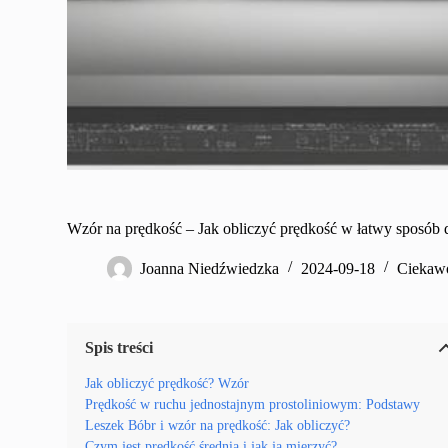
Wzór na prędkość – Jak obliczyć prędkość w łatwy sposób d
Joanna Niedźwiedzka
2024-09-18
Ciekawo
Spis treści
Jak obliczyć prędkość? Wzór
Prędkość w ruchu jednostajnym prostoliniowym: Podstawy
Leszek Bóbr i wzór na prędkość: Jak obliczyć?
Czym jest prędkość średnia i jak ją mierzyć?