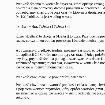
Prędkość średnia to wielkość fizyczna, która opisuje zmian
położenia ciała pomiędzy dwoma punktami w przestrzeni. Wzó
potrzebujemy znać drogę oraz czas, w którym ta droga zos
(v_{śr}) obliczana jest według wzoru:
[ v_{śr} = \frac{\Delta s}{\Delta t} ]
gdzie (\Delta s) to droga, a (\Delta t) to czas. Przy ocenie
ruchu, co czyni ten pomiar prostszym i bardziej intuicyjnym 
Aby zmierzyć prędkość średnią, możemy zastosować różne m
lub aplikacji GPS, które monitorują czas oraz różnicę poł
czy loty, prędkość średnia pomaga oszacować czas dotarcia 
zrozumieć dynamikę ruchu ciał, zwłaszcza w kontekście ruc
różnić się w różnych momentach czasu.
Prędkość chwilowa: Co powinniśmy wiedzieć?
Prędkość chwilowa to wartość prędkości ciała w danej chwili
z pojęciem wektora prędkości, który oprócz wartości (czyl
się zmieniać w czasie, zwłaszcza w ruchu jednostajnie przy
sekundy.