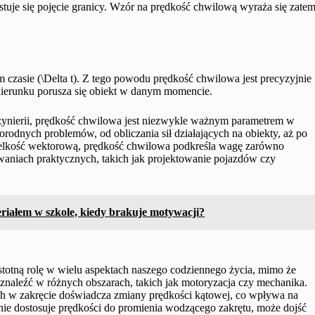
tuje się pojęcie granicy. Wzór na prędkość chwilową wyraża się zate
 czasie (\Delta t). Z tego powodu prędkość chwilowa jest precyzyjnie
m kierunku porusza się obiekt w danym momencie.
żynierii, prędkość chwilowa jest niezwykle ważnym parametrem w
orodnych problemów, od obliczania sił działających na obiekty, aż po
wielkość wektorową, prędkość chwilowa podkreśla wagę zarówno
sowaniach praktycznych, takich jak projektowanie pojazdów czy
eriałem w szkole, kiedy brakuje motywacji?
totną rolę w wielu aspektach naszego codziennego życia, mimo że
znaleźć w różnych obszarach, takich jak motoryzacja czy mechanika.
/h w zakręcie doświadcza zmiany prędkości kątowej, co wpływa na
 nie dostosuje prędkości do promienia wodzącego zakrętu, może dojść