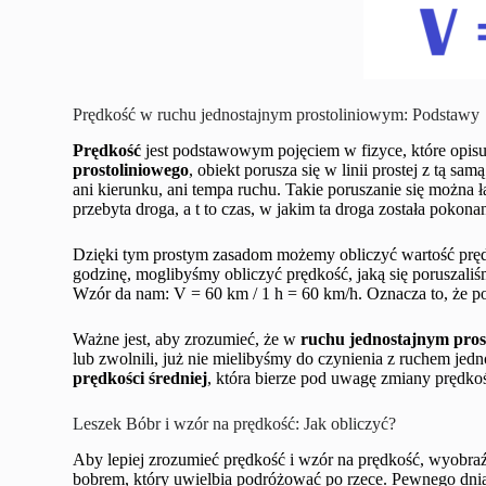
Prędkość w ruchu jednostajnym prostoliniowym: Podstawy
Prędkość
jest podstawowym pojęciem w fizyce, które opisu
prostoliniowego
, obiekt porusza się w linii prostej z tą s
ani kierunku, ani tempa ruchu. Takie poruszanie się można 
przebyta droga, a t to czas, w jakim ta droga została pokona
Dzięki tym prostym zasadom możemy obliczyć wartość pręd
godzinę, moglibyśmy obliczyć prędkość, jaką się poruszaliś
Wzór da nam: V = 60 km / 1 h = 60 km/h. Oznacza to, że por
Ważne jest, aby zrozumieć, że w
ruchu jednostajnym pro
lub zwolnili, już nie mielibyśmy do czynienia z ruchem je
prędkości średniej
, która bierze pod uwagę zmiany prędkoś
Leszek Bóbr i wzór na prędkość: Jak obliczyć?
Aby lepiej zrozumieć prędkość i wzór na prędkość, wyobra
bobrem, który uwielbia podróżować po rzece. Pewnego dni