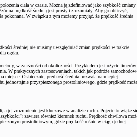
ę położenia ciała w czasie. Można ją zdefiniować jako szybkość zmiany
r na prędkość średnią jest prosty i zrozumiały. Aby go obliczyć,
tała pokonana. W związku z tym możemy przyjąć, że prędkość średnia
 prędkości średniej nie musimy uwzględniać zmian prędkości w trakcie
dla ogółu.
etody, w zależności od okoliczności. Przykładem jest użycie timerów
ożenia. W praktycznych zastosowaniach, takich jak podróże samochodow
na miejsce. Ostatecznie, prędkość średnia pozwala nam lepiej
hu jednostajnie przyspieszonego prostoliniowego, gdzie prędkość moż
, a jej zrozumienie jest kluczowe w analizie ruchu. Pojęcie to wiąże si
i „szybkości”) zawiera również kierunek ruchu. Prędkość chwilowa moż
spieszonym prostoliniowym, gdzie prędkość rośnie w ciągu jednej