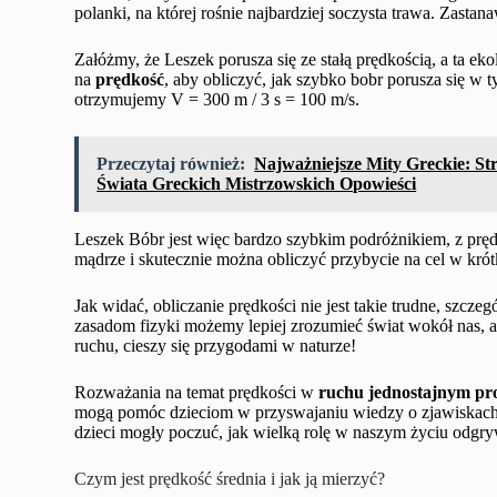
polanki, na której rośnie najbardziej soczysta trawa. Zastan
Załóżmy, że Leszek porusza się ze stałą prędkością, a ta 
na
prędkość
, aby obliczyć, jak szybko bobr porusza się w 
otrzymujemy V = 300 m / 3 s = 100 m/s.
Przeczytaj również:
Najważniejsze Mity Greckie: St
Świata Greckich Mistrzowskich Opowieści
Leszek Bóbr jest więc bardzo szybkim podróżnikiem, z prę
mądrze i skutecznie można obliczyć przybycie na cel w krót
Jak widać, obliczanie prędkości nie jest takie trudne, szc
zasadom fizyki możemy lepiej zrozumieć świat wokół nas, a 
ruchu, cieszy się przygodami w naturze!
Rozważania na temat prędkości w
ruchu jednostajnym pr
mogą pomóc dzieciom w przyswajaniu wiedzy o zjawiskach f
dzieci mogły poczuć, jak wielką rolę w naszym życiu odgryw
Czym jest prędkość średnia i jak ją mierzyć?