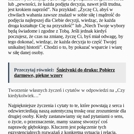
lub „pewności, że każda podjęta decyzja, nawet jeśli trudna,
jest krokiem naprzód”. Na przykład: „Życzę Ci, abyś w
chwilach wahania zawsze znalazł w sobie siłę i mądrość do
podjęcia najlepszej dla Ciebie decyzji, wiedząc, że każda
droga kształtuje Cię na przyszłość” lub „Niech Twoje wybory
będą świadome i zgodne z Tobą. Jeśli jednak kiedyś
poczujesz, że czas na zmianę, życzę Ci, byś miał odwagę, by
tego dokonać, wiedząc, że każda decyzja to część Twojej
unikalnej historii”. Chodzi o to, by pokazać wsparcie i wiarę
w siłę danej osoby.
Przeczytaj również:
Śnieżynki do druku: Pobierz
darmowe, piękne wzory
Tworzenie własnych życzeń i cytatów w odpowiedzi na „Czy
kiedykolwiek…”
Najpiękniejsze życzenia i cytaty to te, które powstają z serca i
odzwierciedlają naszą autentyczną troskę oraz zrozumienie dla
drugiej osoby. Kiedy zastanawiamy się nad pytaniami o sens,
o życie, o przeznaczenie, mamy szansę stworzyć coś
naprawdę głębokiego. Kluczem jest połączenie tych
egzystencjalnych rozważań z konkretną sytuacją i relacją,