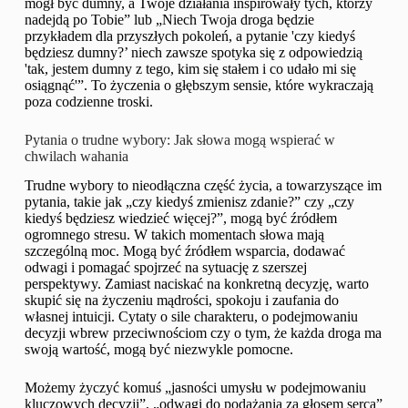
mógł być dumny, a Twoje działania inspirowały tych, którzy
nadejdą po Tobie” lub „Niech Twoja droga będzie
przykładem dla przyszłych pokoleń, a pytanie 'czy kiedyś
będziesz dumny?’ niech zawsze spotyka się z odpowiedzią
'tak, jestem dumny z tego, kim się stałem i co udało mi się
osiągnąć'”. To życzenia o głębszym sensie, które wykraczają
poza codzienne troski.
Pytania o trudne wybory: Jak słowa mogą wspierać w
chwilach wahania
Trudne wybory to nieodłączna część życia, a towarzyszące im
pytania, takie jak „czy kiedyś zmienisz zdanie?” czy „czy
kiedyś będziesz wiedzieć więcej?”, mogą być źródłem
ogromnego stresu. W takich momentach słowa mają
szczególną moc. Mogą być źródłem wsparcia, dodawać
odwagi i pomagać spojrzeć na sytuację z szerszej
perspektywy. Zamiast naciskać na konkretną decyzję, warto
skupić się na życzeniu mądrości, spokoju i zaufania do
własnej intuicji. Cytaty o sile charakteru, o podejmowaniu
decyzji wbrew przeciwnościom czy o tym, że każda droga ma
swoją wartość, mogą być niezwykle pomocne.
Możemy życzyć komuś „jasności umysłu w podejmowaniu
kluczowych decyzji”, „odwagi do podążania za głosem serca”