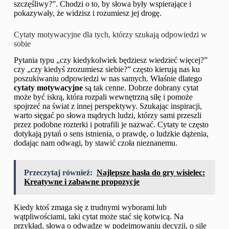
szczęśliwy?”. Chodzi o to, by słowa były wspierające i
pokazywały, że widzisz i rozumiesz jej drogę.
Cytaty motywacyjne dla tych, którzy szukają odpowiedzi w
sobie
Pytania typu „czy kiedykolwiek będziesz wiedzieć więcej?”
czy „czy kiedyś zrozumiesz siebie?” często kierują nas ku
poszukiwaniu odpowiedzi w nas samych. Właśnie dlatego
cytaty motywacyjne
są tak cenne. Dobrze dobrany cytat
może być iskrą, która rozpali wewnętrzną siłę i pomoże
spojrzeć na świat z innej perspektywy. Szukając inspiracji,
warto sięgać po słowa mądrych ludzi, którzy sami przeszli
przez podobne rozterki i potrafili je nazwać. Cytaty te często
dotykają pytań o sens istnienia, o prawdę, o ludzkie dążenia,
dodając nam odwagi, by stawić czoła nieznanemu.
Przeczytaj również:
Najlepsze hasła do gry wisielec:
Kreatywne i zabawne propozycje
Kiedy ktoś zmaga się z trudnymi wyborami lub
wątpliwościami, taki cytat może stać się kotwicą. Na
przykład, słowa o odwadze w podejmowaniu decyzji, o sile