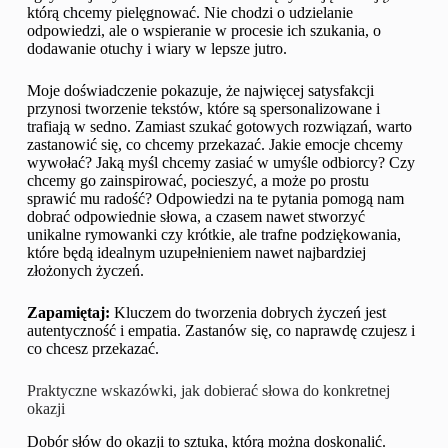
którą chcemy pielęgnować. Nie chodzi o udzielanie
odpowiedzi, ale o wspieranie w procesie ich szukania, o
dodawanie otuchy i wiary w lepsze jutro.
Moje doświadczenie pokazuje, że najwięcej satysfakcji
przynosi tworzenie tekstów, które są spersonalizowane i
trafiają w sedno. Zamiast szukać gotowych rozwiązań, warto
zastanowić się, co chcemy przekazać. Jakie emocje chcemy
wywołać? Jaką myśl chcemy zasiać w umyśle odbiorcy? Czy
chcemy go zainspirować, pocieszyć, a może po prostu
sprawić mu radość? Odpowiedzi na te pytania pomogą nam
dobrać odpowiednie słowa, a czasem nawet stworzyć
unikalne rymowanki czy krótkie, ale trafne podziękowania,
które będą idealnym uzupełnieniem nawet najbardziej
złożonych życzeń.
Zapamiętaj:
Kluczem do tworzenia dobrych życzeń jest
autentyczność i empatia. Zastanów się, co naprawdę czujesz i
co chcesz przekazać.
Praktyczne wskazówki, jak dobierać słowa do konkretnej
okazji
Dobór słów do okazji to sztuka, którą można doskonalić.