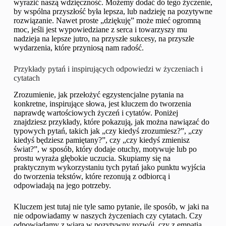
wyrazić naszą wdzięczność. Możemy dodać do tego życzenie,
by wspólna przyszłość była lepsza, lub nadzieję na pozytywne
rozwiązanie. Nawet proste „dziękuję” może mieć ogromną
moc, jeśli jest wypowiedziane z serca i towarzyszy mu
nadzieja na lepsze jutro, na przyszłe sukcesy, na przyszłe
wydarzenia, które przyniosą nam radość.
Przykłady pytań i inspirujących odpowiedzi w życzeniach i
cytatach
Zrozumienie, jak przełożyć egzystencjalne pytania na
konkretne, inspirujące słowa, jest kluczem do tworzenia
naprawdę wartościowych życzeń i cytatów. Poniżej
znajdziesz przykłady, które pokazują, jak można nawiązać do
typowych pytań, takich jak „czy kiedyś zrozumiesz?”, „czy
kiedyś będziesz pamiętany?”, czy „czy kiedyś zmienisz
świat?”, w sposób, który dodaje otuchy, motywuje lub po
prostu wyraża głębokie uczucia. Skupiamy się na
praktycznym wykorzystaniu tych pytań jako punktu wyjścia
do tworzenia tekstów, które rezonują z odbiorcą i
odpowiadają na jego potrzeby.
Kluczem jest tutaj nie tyle samo pytanie, ile sposób, w jaki na
nie odpowiadamy w naszych życzeniach czy cytatach. Czy
odpowiadamy z wiarą w pozytywny rozwój, czy z empatią