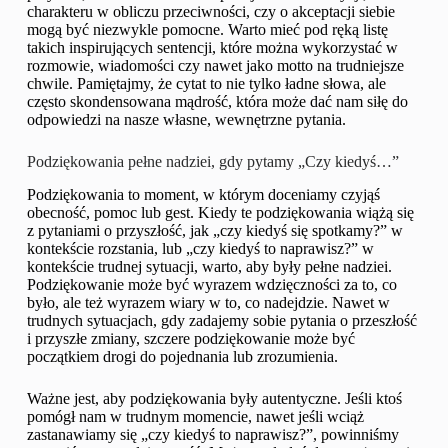
charakteru w obliczu przeciwności, czy o akceptacji siebie
mogą być niezwykle pomocne. Warto mieć pod ręką listę
takich inspirujących sentencji, które można wykorzystać w
rozmowie, wiadomości czy nawet jako motto na trudniejsze
chwile. Pamiętajmy, że cytat to nie tylko ładne słowa, ale
często skondensowana mądrość, która może dać nam siłę do
odpowiedzi na nasze własne, wewnętrzne pytania.
Podziękowania pełne nadziei, gdy pytamy „Czy kiedyś…”
Podziękowania to moment, w którym doceniamy czyjąś
obecność, pomoc lub gest. Kiedy te podziękowania wiążą się
z pytaniami o przyszłość, jak „czy kiedyś się spotkamy?” w
kontekście rozstania, lub „czy kiedyś to naprawisz?” w
kontekście trudnej sytuacji, warto, aby były pełne nadziei.
Podziękowanie może być wyrazem wdzięczności za to, co
było, ale też wyrazem wiary w to, co nadejdzie. Nawet w
trudnych sytuacjach, gdy zadajemy sobie pytania o przeszłość
i przyszłe zmiany, szczere podziękowanie może być
początkiem drogi do pojednania lub zrozumienia.
Ważne jest, aby podziękowania były autentyczne. Jeśli ktoś
pomógł nam w trudnym momencie, nawet jeśli wciąż
zastanawiamy się „czy kiedyś to naprawisz?”, powinniśmy