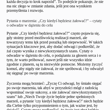
każda decyzja to krok naprzód”. To podejście pokazuje, że nie
ma nic złego w zmianie zdania, jeśli jest ona wynikiem
przemyślenia i rozwoju.
Pytania o marzenia: „Czy kiedyś będziesz żałować?” – cytaty
o odwadze w dążeniu do celu
Pytanie „Czy kiedyś będziesz żałować?” często pojawia się,
gdy stoimy przed możliwością realizacji marzeń, ale
towarzyszy temu lęk przed porażką lub niepewność. W takich
sytuacjach kluczowe jest, aby dodać odwagi i podkreślić, że
żal często wynika z niewykorzystanych szans. Cytaty o
odwadze w dążeniu do celu, o podążaniu za głosem serca i o
tym, że warto próbować, nawet jeśli nie wszystko idzie
zgodnie z planem, są tu niezwykle pomocne. Możemy życzyć
komuś, aby nigdy nie żałował, że nie spróbował, i by odważył
się sięgnąć po swoje marzenia.
Życzenia mogą brzmieć: „Życzę Ci odwagi, by śmiało sięgać
po swoje marzenia, tak abyś w przyszłości mógł z radością
wspominać swoje sukcesy, a nie żałować niewykorzystanych
szans” lub „Niech Twoje życie będzie pełne spełnionych
marzeń, a pytanie 'czy kiedyś będziesz żałować?’ niech będzie
dla Ciebie tylko przypomnieniem o tym, jak ważne jest, by
działać”. Cytaty mogą podkreślać, że życie jest zbyt krótkie,