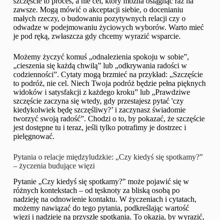
szczęście to proces, a nie cel, który można osiągnąć raz na
zawsze. Mogą mówić o akceptacji siebie, o docenianiu
małych rzeczy, o budowaniu pozytywnych relacji czy o
odwadze w podejmowaniu życiowych wyborów. Warto mieć
je pod ręką, zwłaszcza gdy chcemy wyrazić wsparcie.
Możemy życzyć komuś „odnalezienia spokoju w sobie”,
„cieszenia się każdą chwilą” lub „odkrywania radości w
codzienności”. Cytaty mogą brzmieć na przykład: „Szczęście
to podróż, nie cel. Niech Twoja podróż będzie pełna pięknych
widoków i satysfakcji z każdego kroku” lub „Prawdziwe
szczęście zaczyna się wtedy, gdy przestajesz pytać 'czy
kiedykolwiek będę szczęśliwy?’ i zaczynasz świadomie
tworzyć swoją radość”. Chodzi o to, by pokazać, że szczęście
jest dostępne tu i teraz, jeśli tylko potrafimy je dostrzec i
pielęgnować.
Pytania o relacje międzyludzkie: „Czy kiedyś się spotkamy?”
– życzenia budujące więzi
Pytanie „Czy kiedyś się spotkamy?” może pojawić się w
różnych kontekstach – od tęsknoty za bliską osobą po
nadzieję na odnowienie kontaktu. W życzeniach i cytatach,
możemy nawiązać do tego pytania, podkreślając wartość
więzi i nadzieję na przyszłe spotkania. To okazja, by wyrazić,