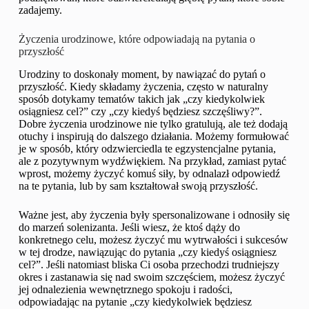
zadajemy.
Życzenia urodzinowe, które odpowiadają na pytania o
przyszłość
Urodziny to doskonały moment, by nawiązać do pytań o
przyszłość. Kiedy składamy życzenia, często w naturalny
sposób dotykamy tematów takich jak „czy kiedykolwiek
osiągniesz cel?” czy „czy kiedyś będziesz szczęśliwy?”.
Dobre życzenia urodzinowe nie tylko gratulują, ale też dodają
otuchy i inspirują do dalszego działania. Możemy formułować
je w sposób, który odzwierciedla te egzystencjalne pytania,
ale z pozytywnym wydźwiękiem. Na przykład, zamiast pytać
wprost, możemy życzyć komuś siły, by odnalazł odpowiedź
na te pytania, lub by sam kształtował swoją przyszłość.
Ważne jest, aby życzenia były spersonalizowane i odnosiły się
do marzeń solenizanta. Jeśli wiesz, że ktoś dąży do
konkretnego celu, możesz życzyć mu wytrwałości i sukcesów
w tej drodze, nawiązując do pytania „czy kiedyś osiągniesz
cel?”. Jeśli natomiast bliska Ci osoba przechodzi trudniejszy
okres i zastanawia się nad swoim szczęściem, możesz życzyć
jej odnalezienia wewnętrznego spokoju i radości,
odpowiadając na pytanie „czy kiedykolwiek będziesz