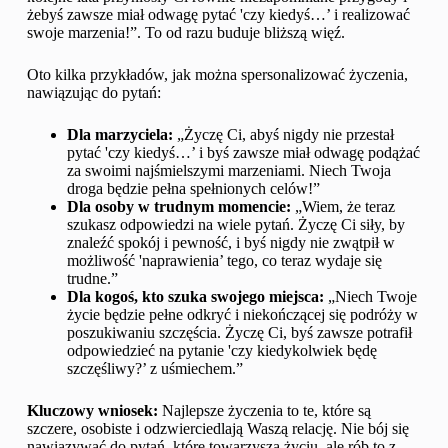
żebyś zawsze miał odwagę pytać 'czy kiedyś…’ i realizować
swoje marzenia!”. To od razu buduje bliższą więź.
Oto kilka przykładów, jak można spersonalizować życzenia,
nawiązując do pytań:
Dla marzyciela:
„Życzę Ci, abyś nigdy nie przestał
pytać 'czy kiedyś…’ i byś zawsze miał odwagę podążać
za swoimi najśmielszymi marzeniami. Niech Twoja
droga będzie pełna spełnionych celów!”
Dla osoby w trudnym momencie:
„Wiem, że teraz
szukasz odpowiedzi na wiele pytań. Życzę Ci siły, by
znaleźć spokój i pewność, i byś nigdy nie zwątpił w
możliwość 'naprawienia’ tego, co teraz wydaje się
trudne.”
Dla kogoś, kto szuka swojego miejsca:
„Niech Twoje
życie będzie pełne odkryć i niekończącej się podróży w
poszukiwaniu szczęścia. Życzę Ci, byś zawsze potrafił
odpowiedzieć na pytanie 'czy kiedykolwiek będę
szczęśliwy?’ z uśmiechem.”
Kluczowy wniosek:
Najlepsze życzenia to te, które są
szczere, osobiste i odzwierciedlają Waszą relację. Nie bój się
nawiązywać do pytań, które towarzyszą życiu, ale rób to z