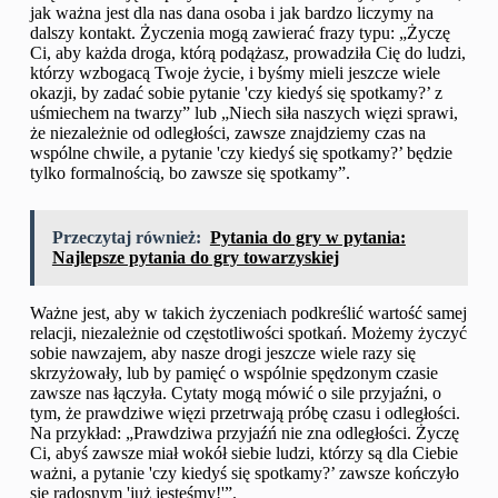
jak ważna jest dla nas dana osoba i jak bardzo liczymy na
dalszy kontakt. Życzenia mogą zawierać frazy typu: „Życzę
Ci, aby każda droga, którą podążasz, prowadziła Cię do ludzi,
którzy wzbogacą Twoje życie, i byśmy mieli jeszcze wiele
okazji, by zadać sobie pytanie 'czy kiedyś się spotkamy?’ z
uśmiechem na twarzy” lub „Niech siła naszych więzi sprawi,
że niezależnie od odległości, zawsze znajdziemy czas na
wspólne chwile, a pytanie 'czy kiedyś się spotkamy?’ będzie
tylko formalnością, bo zawsze się spotkamy”.
Przeczytaj również:
Pytania do gry w pytania:
Najlepsze pytania do gry towarzyskiej
Ważne jest, aby w takich życzeniach podkreślić wartość samej
relacji, niezależnie od częstotliwości spotkań. Możemy życzyć
sobie nawzajem, aby nasze drogi jeszcze wiele razy się
skrzyżowały, lub by pamięć o wspólnie spędzonym czasie
zawsze nas łączyła. Cytaty mogą mówić o sile przyjaźni, o
tym, że prawdziwe więzi przetrwają próbę czasu i odległości.
Na przykład: „Prawdziwa przyjaźń nie zna odległości. Życzę
Ci, abyś zawsze miał wokół siebie ludzi, którzy są dla Ciebie
ważni, a pytanie 'czy kiedyś się spotkamy?’ zawsze kończyło
się radosnym 'już jesteśmy!'”.