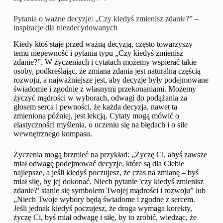
Pytania o ważne decyzje: „Czy kiedyś zmienisz zdanie?” –
inspiracje dla niezdecydowanych
Kiedy ktoś staje przed ważną decyzją, często towarzyszy
temu niepewność i pytania typu „Czy kiedyś zmienisz
zdanie?”. W życzeniach i cytatach możemy wspierać takie
osoby, podkreślając, że zmiana zdania jest naturalną częścią
rozwoju, a najważniejsze jest, aby decyzje były podejmowane
świadomie i zgodnie z własnymi przekonaniami. Możemy
życzyć mądrości w wyborach, odwagi do podążania za
głosem serca i pewności, że każda decyzja, nawet ta
zmieniona później, jest lekcją. Cytaty mogą mówić o
elastyczności myślenia, o uczeniu się na błędach i o sile
wewnętrznego kompasu.
Życzenia mogą brzmieć na przykład: „Życzę Ci, abyś zawsze
miał odwagę podejmować decyzje, które są dla Ciebie
najlepsze, a jeśli kiedyś poczujesz, że czas na zmianę – byś
miał siłę, by jej dokonać. Niech pytanie 'czy kiedyś zmienisz
zdanie?’ stanie się symbolem Twojej mądrości i rozwoju” lub
„Niech Twoje wybory będą świadome i zgodne z sercem.
Jeśli jednak kiedyś poczujesz, że droga wymaga korekty,
życzę Ci, byś miał odwagę i siłę, by to zrobić, wiedząc, że