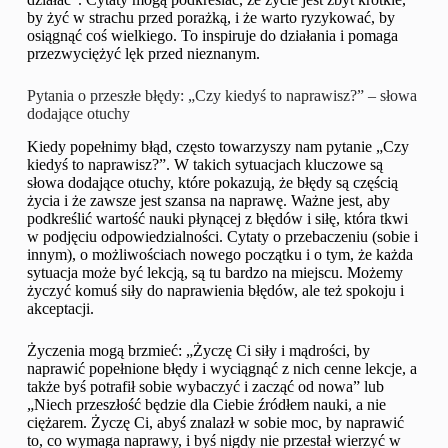
by żyć w strachu przed porażką, i że warto ryzykować, by
osiągnąć coś wielkiego. To inspiruje do działania i pomaga
przezwyciężyć lęk przed nieznanym.
Pytania o przeszłe błędy: „Czy kiedyś to naprawisz?” – słowa
dodające otuchy
Kiedy popełnimy błąd, często towarzyszy nam pytanie „Czy
kiedyś to naprawisz?”. W takich sytuacjach kluczowe są
słowa dodające otuchy, które pokazują, że błędy są częścią
życia i że zawsze jest szansa na naprawę. Ważne jest, aby
podkreślić wartość nauki płynącej z błędów i siłę, która tkwi
w podjęciu odpowiedzialności. Cytaty o przebaczeniu (sobie i
innym), o możliwościach nowego początku i o tym, że każda
sytuacja może być lekcją, są tu bardzo na miejscu. Możemy
życzyć komuś siły do naprawienia błędów, ale też spokoju i
akceptacji.
Życzenia mogą brzmieć: „Życzę Ci siły i mądrości, by
naprawić popełnione błędy i wyciągnąć z nich cenne lekcje, a
także byś potrafił sobie wybaczyć i zacząć od nowa” lub
„Niech przeszłość będzie dla Ciebie źródłem nauki, a nie
ciężarem. Życzę Ci, abyś znalazł w sobie moc, by naprawić
to, co wymaga naprawy, i byś nigdy nie przestał wierzyć w