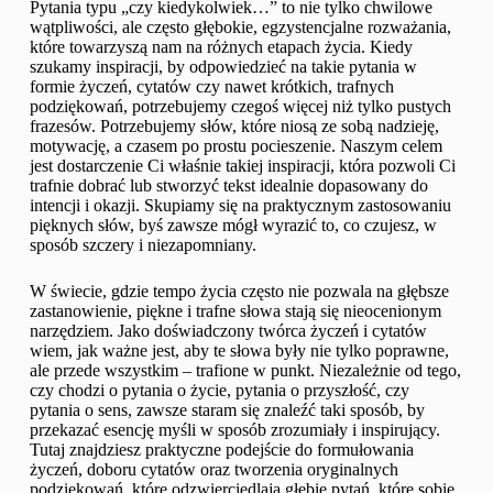
Pytania typu „czy kiedykolwiek…” to nie tylko chwilowe
wątpliwości, ale często głębokie, egzystencjalne rozważania,
które towarzyszą nam na różnych etapach życia. Kiedy
szukamy inspiracji, by odpowiedzieć na takie pytania w
formie życzeń, cytatów czy nawet krótkich, trafnych
podziękowań, potrzebujemy czegoś więcej niż tylko pustych
frazesów. Potrzebujemy słów, które niosą ze sobą nadzieję,
motywację, a czasem po prostu pocieszenie. Naszym celem
jest dostarczenie Ci właśnie takiej inspiracji, która pozwoli Ci
trafnie dobrać lub stworzyć tekst idealnie dopasowany do
intencji i okazji. Skupiamy się na praktycznym zastosowaniu
pięknych słów, byś zawsze mógł wyrazić to, co czujesz, w
sposób szczery i niezapomniany.
W świecie, gdzie tempo życia często nie pozwala na głębsze
zastanowienie, piękne i trafne słowa stają się nieocenionym
narzędziem. Jako doświadczony twórca życzeń i cytatów
wiem, jak ważne jest, aby te słowa były nie tylko poprawne,
ale przede wszystkim – trafione w punkt. Niezależnie od tego,
czy chodzi o pytania o życie, pytania o przyszłość, czy
pytania o sens, zawsze staram się znaleźć taki sposób, by
przekazać esencję myśli w sposób zrozumiały i inspirujący.
Tutaj znajdziesz praktyczne podejście do formułowania
życzeń, doboru cytatów oraz tworzenia oryginalnych
podziękowań, które odzwierciedlają głębię pytań, które sobie