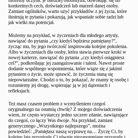
możemy uczynić je bardziej osobistymi, odwołując się do
konkretnych cech, doświadczeń lub marzeń danej osoby.
Zamiast ogólników, warto użyć przykładów z jej życia, które
ilustrują te pytania i pokazują, jak wspaniale sobie radzi lub
jak wielki ma potencjał.
Możemy na przykład, w życzeniach dla młodego artysty,
nawiązać do pytania „czy kiedyś będziesz pamiętany?”,
życząc mu, by jego twórczość inspirowała kolejne pokolenia.
Albo w życzeniach dla osoby, która stawia pierwsze kroki w
nowej karierze, nawiązać do pytania „czy kiedyś osiągniesz
cel?”, podkreślając jej zaangażowanie i talent. Nawet proste
dodanie wspólnego wspomnienia, które wiąże się z jakimś
pytaniem o życie, może sprawić, że życzenia staną się
niepowtarzalne. Chodzi o to, by pokazać, że znamy tę osobę i
rozumiemy jej drogę, wspierając ją w jej dążeniach i
refleksjach.
Też masz czasem problem z wymyśleniem czegoś
oryginalnego na ostatnią chwilę? Z mojego doświadczenia
wiem, że często wystarczy jedno szczere zdanie, nawiązujące
do czegoś, co łączy Was dwoje. Na przykład, zamiast
generycznego „Wszystkiego najlepszego”, można
powiedzieć: „Pamiętasz naszą wyprawę na… Życzę Ci, by
kolejne lata przyniosły Ci równie niezapomniane przygody i