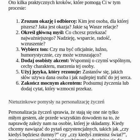
Oto kilka praktycznych kroków, które pomogą Ci w tym
procesie:
Zrozum okazję i odbiorcę:
Kim jest osoba, dla której
piszesz? Jaka jest okazja? Jakie są Wasze relacje?
Określ główną myśl:
Co chcesz przekazać
najważniejszego? Nadzieję, wsparcie, radość,
wzruszenie?
Wybierz ton:
Czy ma być oficjalnie, luźno,
humorystycznie, czy może wzruszająco?
Dodaj osobisty akcent:
Wspomnij o czymś wspólnym,
cechy charakteru, marzenia tej osoby.
Użyj języka, który rezonuje:
Zastanów się, jakich
słów używa dana osoba i jak najlepiej trafić do jej serca.
Zakończ mocnym akcentem:
Podsumuj życzenia lub
dodaj cytat, który wzmocni przekaz.
Nietuzinkowe pomysły na personalizację życzeń
Personalizacja życzeń sprawia, że stają się one nie tylko
miłym gestem, ale przede wszystkim dowodem na to, że
naprawdę zależy nam na osobie, której je składamy. Kiedy
chcemy nawiązać do pytań egzystencjalnych, takich jak „czy
kiedyś będziesz dumny?” czy „czy kiedyś zmienisz świat?”,