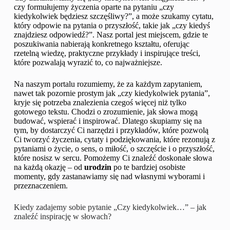
czy formułujemy życzenia oparte na pytaniu „czy
kiedykolwiek będziesz szczęśliwy?”, a może szukamy cytatu,
który odpowie na pytania o przyszłość, takie jak „czy kiedyś
znajdziesz odpowiedź?”. Nasz portal jest miejscem, gdzie te
poszukiwania nabierają konkretnego kształtu, oferując
rzetelną wiedzę, praktyczne przykłady i inspirujące treści,
które pozwalają wyrazić to, co najważniejsze.
Na naszym portalu rozumiemy, że za każdym zapytaniem,
nawet tak pozornie prostym jak „czy kiedykolwiek pytania”,
kryje się potrzeba znalezienia czegoś więcej niż tylko
gotowego tekstu. Chodzi o zrozumienie, jak słowa mogą
budować, wspierać i inspirować. Dlatego skupiamy się na
tym, by dostarczyć Ci narzędzi i przykładów, które pozwolą
Ci tworzyć życzenia, cytaty i podziękowania, które rezonują z
pytaniami o życie, o sens, o miłość, o szczęście i o przyszłość,
które nosisz w sercu. Pomożemy Ci znaleźć doskonałe słowa
na każdą okazję – od
urodzin
po te bardziej osobiste
momenty, gdy zastanawiamy się nad własnymi wyborami i
przeznaczeniem.
Kiedy zadajemy sobie pytanie „Czy kiedykolwiek…” – jak
znaleźć inspirację w słowach?