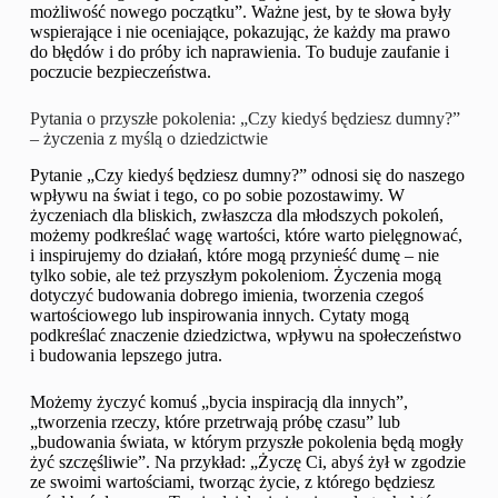
możliwość nowego początku”. Ważne jest, by te słowa były
wspierające i nie oceniające, pokazując, że każdy ma prawo
do błędów i do próby ich naprawienia. To buduje zaufanie i
poczucie bezpieczeństwa.
Pytania o przyszłe pokolenia: „Czy kiedyś będziesz dumny?”
– życzenia z myślą o dziedzictwie
Pytanie „Czy kiedyś będziesz dumny?” odnosi się do naszego
wpływu na świat i tego, co po sobie pozostawimy. W
życzeniach dla bliskich, zwłaszcza dla młodszych pokoleń,
możemy podkreślać wagę wartości, które warto pielęgnować,
i inspirujemy do działań, które mogą przynieść dumę – nie
tylko sobie, ale też przyszłym pokoleniom. Życzenia mogą
dotyczyć budowania dobrego imienia, tworzenia czegoś
wartościowego lub inspirowania innych. Cytaty mogą
podkreślać znaczenie dziedzictwa, wpływu na społeczeństwo
i budowania lepszego jutra.
Możemy życzyć komuś „bycia inspiracją dla innych”,
„tworzenia rzeczy, które przetrwają próbę czasu” lub
„budowania świata, w którym przyszłe pokolenia będą mogły
żyć szczęśliwie”. Na przykład: „Życzę Ci, abyś żył w zgodzie
ze swoimi wartościami, tworząc życie, z którego będziesz