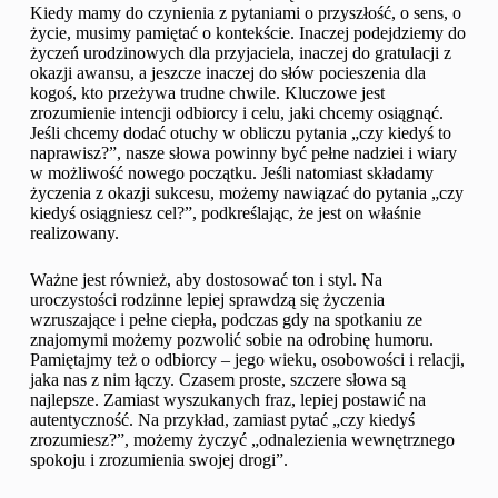
Kiedy mamy do czynienia z pytaniami o przyszłość, o sens, o
życie, musimy pamiętać o kontekście. Inaczej podejdziemy do
życzeń urodzinowych dla przyjaciela, inaczej do gratulacji z
okazji awansu, a jeszcze inaczej do słów pocieszenia dla
kogoś, kto przeżywa trudne chwile. Kluczowe jest
zrozumienie intencji odbiorcy i celu, jaki chcemy osiągnąć.
Jeśli chcemy dodać otuchy w obliczu pytania „czy kiedyś to
naprawisz?”, nasze słowa powinny być pełne nadziei i wiary
w możliwość nowego początku. Jeśli natomiast składamy
życzenia z okazji sukcesu, możemy nawiązać do pytania „czy
kiedyś osiągniesz cel?”, podkreślając, że jest on właśnie
realizowany.
Ważne jest również, aby dostosować ton i styl. Na
uroczystości rodzinne lepiej sprawdzą się życzenia
wzruszające i pełne ciepła, podczas gdy na spotkaniu ze
znajomymi możemy pozwolić sobie na odrobinę humoru.
Pamiętajmy też o odbiorcy – jego wieku, osobowości i relacji,
jaka nas z nim łączy. Czasem proste, szczere słowa są
najlepsze. Zamiast wyszukanych fraz, lepiej postawić na
autentyczność. Na przykład, zamiast pytać „czy kiedyś
zrozumiesz?”, możemy życzyć „odnalezienia wewnętrznego
spokoju i zrozumienia swojej drogi”.