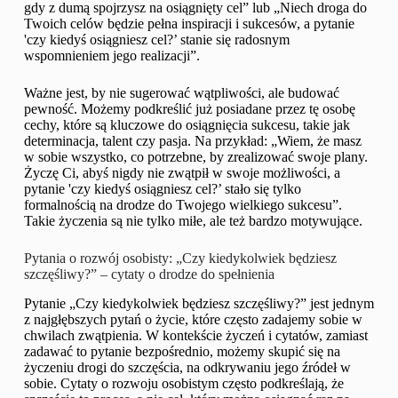
gdy z dumą spojrzysz na osiągnięty cel” lub „Niech droga do
Twoich celów będzie pełna inspiracji i sukcesów, a pytanie
'czy kiedyś osiągniesz cel?’ stanie się radosnym
wspomnieniem jego realizacji”.
Ważne jest, by nie sugerować wątpliwości, ale budować
pewność. Możemy podkreślić już posiadane przez tę osobę
cechy, które są kluczowe do osiągnięcia sukcesu, takie jak
determinacja, talent czy pasja. Na przykład: „Wiem, że masz
w sobie wszystko, co potrzebne, by zrealizować swoje plany.
Życzę Ci, abyś nigdy nie zwątpił w swoje możliwości, a
pytanie 'czy kiedyś osiągniesz cel?’ stało się tylko
formalnością na drodze do Twojego wielkiego sukcesu”.
Takie życzenia są nie tylko miłe, ale też bardzo motywujące.
Pytania o rozwój osobisty: „Czy kiedykolwiek będziesz
szczęśliwy?” – cytaty o drodze do spełnienia
Pytanie „Czy kiedykolwiek będziesz szczęśliwy?” jest jednym
z najgłębszych pytań o życie, które często zadajemy sobie w
chwilach zwątpienia. W kontekście życzeń i cytatów, zamiast
zadawać to pytanie bezpośrednio, możemy skupić się na
życzeniu drogi do szczęścia, na odkrywaniu jego źródeł w
sobie. Cytaty o rozwoju osobistym często podkreślają, że