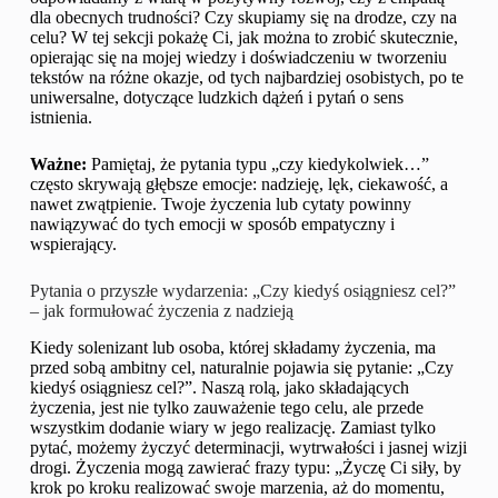
dla obecnych trudności? Czy skupiamy się na drodze, czy na
celu? W tej sekcji pokażę Ci, jak można to zrobić skutecznie,
opierając się na mojej wiedzy i doświadczeniu w tworzeniu
tekstów na różne okazje, od tych najbardziej osobistych, po te
uniwersalne, dotyczące ludzkich dążeń i pytań o sens
istnienia.
Ważne:
Pamiętaj, że pytania typu „czy kiedykolwiek…”
często skrywają głębsze emocje: nadzieję, lęk, ciekawość, a
nawet zwątpienie. Twoje życzenia lub cytaty powinny
nawiązywać do tych emocji w sposób empatyczny i
wspierający.
Pytania o przyszłe wydarzenia: „Czy kiedyś osiągniesz cel?”
– jak formułować życzenia z nadzieją
Kiedy solenizant lub osoba, której składamy życzenia, ma
przed sobą ambitny cel, naturalnie pojawia się pytanie: „Czy
kiedyś osiągniesz cel?”. Naszą rolą, jako składających
życzenia, jest nie tylko zauważenie tego celu, ale przede
wszystkim dodanie wiary w jego realizację. Zamiast tylko
pytać, możemy życzyć determinacji, wytrwałości i jasnej wizji
drogi. Życzenia mogą zawierać frazy typu: „Życzę Ci siły, by
krok po kroku realizować swoje marzenia, aż do momentu,