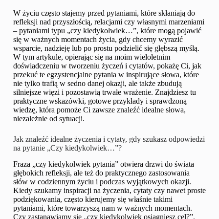
W życiu często stajemy przed pytaniami, które skłaniają do
refleksji nad przyszłością, relacjami czy własnymi marzeniami
– pytaniami typu „czy kiedykolwiek…”, które mogą pojawić
się w ważnych momentach życia, gdy chcemy wyrazić
wsparcie, nadzieję lub po prostu podzielić się głębszą myślą.
W tym artykule, opierając się na moim wieloletnim
doświadczeniu w tworzeniu życzeń i cytatów, pokażę Ci, jak
przekuć te egzystencjalne pytania w inspirujące słowa, które
nie tylko trafią w sedno danej okazji, ale także zbudują
silniejsze więzi i pozostawią trwałe wrażenie. Znajdziesz tu
praktyczne wskazówki, gotowe przykłady i sprawdzoną
wiedzę, która pomoże Ci zawsze znaleźć idealne słowa,
niezależnie od sytuacji.
Jak znaleźć idealne życzenia i cytaty, gdy szukasz odpowiedzi
na pytanie „Czy kiedykolwiek…”?
Fraza „czy kiedykolwiek pytania” otwiera drzwi do świata
głębokich refleksji, ale też do praktycznego zastosowania
słów w codziennym życiu i podczas wyjątkowych okazji.
Kiedy szukamy inspiracji na życzenia, cytaty czy nawet proste
podziękowania, często kierujemy się właśnie takimi
pytaniami, które towarzyszą nam w ważnych momentach.
Czy zastanawiamy się „czy kiedykolwiek osiągniesz cel?”,