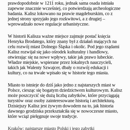
prawdopodobnie w 1211 roku, jednak sama osada istniała
zapewne znacznie wcześniej, co potwierdzają archeologiczne
badania. Kalisz lokowano na prawie magdeburskim, co z
jednej strony sprzyjało jego rozkwitowi, a z drugiej –
wprowadzało nowe regulacje urbanistyczne.
W historii Kalisza ważne miejsce zajmuje postać księcia
Henryka Brodatego, który znany był z działań mających na
celu rozwój miast Dolnego Śląska i okolic. Pod jego rządami
Kalisz rozwijał się jako ośrodek kulturalny i handlowy,
otwierając się na nowe wpływy, takie jak prawo lubeckie.
Władze miejskie, wspierane przez lokalnych nauczycieli,
takich jak Walenty Szwajcer, dbały o rozwój edukacji i
kultury, co na trwałe wpisało się w historie tego miasta.
Miasto to istnieje do dziś jako jedno z najstarszych miast w
Polsce, ciesząc się bogatym dziedzictwem kulturowym. Kalisz
może poszczycić się dużą liczbą zabytków, które przyciągają
turystów oraz osoby zainteresowane historią i architekturą.
Dzisiejszy Kalisz jest żywym dowodem na to, jak historia
dawnego grodziska przekształciła się w nowoczesne miasto,
które wciąż pielęgnuje swoje tradycje.
Kraków: najstarsze miasto Polski i jego zabytki