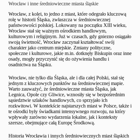
Wrocław i inne średniowieczne miasta śląskie
Wrocław, z kolei, to jedno z miast, które odegrało kluczową
rolę w historii Śląska, zwłaszcza w średniowiecznej
państwowości polskiej. Lokowany na początku XIII wieku,
Wrocław stał się ważnym ośrodkiem handlowym,
kulturowym i religijnym. Już w czasach, gdy gniezno osiągało
swoją świetność, Wrocław zaczynał kształtować swój
charakter jako centrum miejskie. Zmiany polityczne,
społeczne i kulturowe, jakie m.in. dotknęły Biskupin oraz inne
osady, mogły przyczynić się do ożywienia handlu i
osadnictwa na Śląsku.
Wrocław, nie tylko dla Śląska, ale i dla całej Polski, stał się
jednym z kluczowych punktów na średniowiecznej mapie.
Warto zauważyć, że średniowieczne miasta Śląska, jak
Legnica, Opole czy Gliwice, wznosiły się w bezpośrednim
sąsiedztwie szlaków handlowych, co sprzyjało ich
rozkwitowi. W kontekście najstarszych miast w Polsce, także i
te ośrodki były świadkami intensywnego rozwoju, na który
wpływały zarówno wydarzenia lokalne, jak i konteksty
szersze, obejmujące całą Europę Środkową.
Historia Wrocławia i innych średniowiecznych miast śląskich