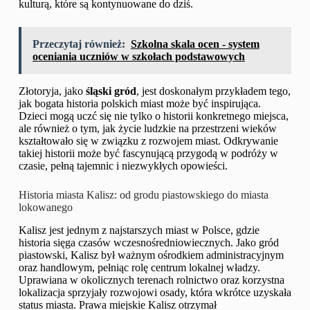
kulturą, które są kontynuowane do dziś.
Przeczytaj również:
Szkolna skala ocen - system
oceniania uczniów w szkołach podstawowych
Złotoryja, jako
śląski gród
, jest doskonałym przykładem tego,
jak bogata historia polskich miast może być inspirująca.
Dzieci mogą uczć się nie tylko o historii konkretnego miejsca,
ale również o tym, jak życie ludzkie na przestrzeni wieków
kształtowało się w związku z rozwojem miast. Odkrywanie
takiej historii może być fascynującą przygodą w podróży w
czasie, pełną tajemnic i niezwykłych opowieści.
Historia miasta Kalisz: od grodu piastowskiego do miasta
lokowanego
Kalisz jest jednym z najstarszych miast w Polsce, gdzie
historia sięga czasów wczesnośredniowiecznych. Jako gród
piastowski, Kalisz był ważnym ośrodkiem administracyjnym
oraz handlowym, pełniąc rolę centrum lokalnej władzy.
Uprawiana w okolicznych terenach rolnictwo oraz korzystna
lokalizacja sprzyjały rozwojowi osady, która wkrótce uzyskała
status miasta. Prawa miejskie Kalisz otrzymał