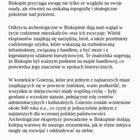
Biskupin przyciąga uwagę nie tylko ze względu na swoje
osady, ale również na unikalną topografię i strategiczne
położenie nad jeziorem.
Odkrycia archeologiczne w Biskupinie dają nam wgląd w
życie codzienne mieszkańców oraz ich zwyczaje. Wśród
eksponatów znajdują się narzędzia, broń, a także przedmioty
codziennego użytku, które wskazują na rozbudowaną
infrastrukturę, związaną z handlem, a być może i z
legendarnym szlakiem bursztynowym. Te znaleziska sugerują,
że Biskupin był ważnym punktem na mapie handlowej, co
potwierdza jego znaczenie w epokach historycznych.
W kontekście Gniezna, które jest jednym z najstarszych miast
znajdujących się w powiecie żnińskim, warto podkreślić, że
wszystkie te miejscowości miały wspólną cechę – były
grodami o wysokim statusie, pełniącymi rolę centrów
administracyjnych i kulturalnych. Gniezno zostało wzniesione
około 940 roku n.e., co czyni je jednocześnie jednym z
najstarszych dla wczesnej polskiej państwowości.
Archeologiczne ekspertyzy prowadzone w Biskupinie dodają
kolejną warstwę do naszego zrozumienia, jak te różne miejsca
mogły się rozwijać i oddziaływać na siebie.