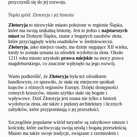
przyczynili się do jej rozwoju.
Śląski gród: Złotoryja i jej historia
Złotoryja
to niezwykłe miasto położone w regionie Śląska,
które ma swoją unikalną historię. Jest to jedno z
najstarszych
miast
na Dolnym Śląsku, znane z bogatych zasobów złota,
które przyciągnęły wielu osadników w średniowieczu.
Złotoryja
, jako miejsce osady, ma dzieje sięgające XII wieku,
kiedy to została uznana za ośrodek wydobycia złota. Około
1211 roku miasto uzyskało
prawa miejskie
na mocy prawa
magdeburskiego, co znacznie wpłynęło na jego rozwój.
Warto podkreślić, że
Złotoryja
była też ośrodkiem
handlowym, co sprawiło, że stała się miejscem spotkań
kupców z różnych regionów Europy. Dzięki dostępności
cennych kruszców, miasto szybko stało się bogate i
wpływowe. Dziś Złotoryja jest znana nie tylko z historii
wydobycia złota, ale także z pięknej architektury i licznych
zabytków, które przypominają o jej przeszłości.
Szczególnie popularne wśród turystów są zabytkowe ratusze i
kościoły, które zachwycają swoją urodą i bogatą przeszłością.
Miasto ma także swoje tradycje, związane z rzemiosłem i