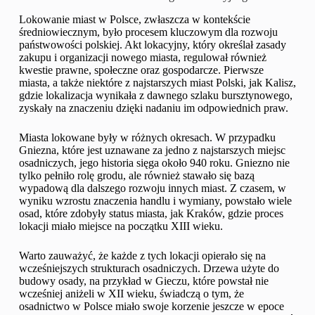
Lokowanie miast w Polsce, zwłaszcza w kontekście
średniowiecznym, było procesem kluczowym dla rozwoju
państwowości polskiej. Akt lokacyjny, który określał zasady
zakupu i organizacji nowego miasta, regulował również
kwestie prawne, społeczne oraz gospodarcze. Pierwsze
miasta, a także niektóre z najstarszych miast Polski, jak Kalisz,
gdzie lokalizacja wynikała z dawnego szlaku bursztynowego,
zyskały na znaczeniu dzięki nadaniu im odpowiednich praw.
Miasta lokowane były w różnych okresach. W przypadku
Gniezna, które jest uznawane za jedno z najstarszych miejsc
osadniczych, jego historia sięga około 940 roku. Gniezno nie
tylko pełniło rolę grodu, ale również stawało się bazą
wypadową dla dalszego rozwoju innych miast. Z czasem, w
wyniku wzrostu znaczenia handlu i wymiany, powstało wiele
osad, które zdobyły status miasta, jak Kraków, gdzie proces
lokacji miało miejsce na początku XIII wieku.
Warto zauważyć, że każde z tych lokacji opierało się na
wcześniejszych strukturach osadniczych. Drzewa użyte do
budowy osady, na przykład w Gieczu, które powstał nie
wcześniej aniżeli w XII wieku, świadczą o tym, że
osadnictwo w Polsce miało swoje korzenie jeszcze w epoce