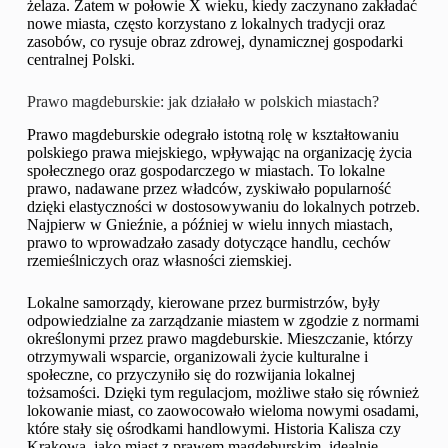
żelaza. Zatem w połowie X wieku, kiedy zaczynano zakładać
nowe miasta, często korzystano z lokalnych tradycji oraz
zasobów, co rysuje obraz zdrowej, dynamicznej gospodarki
centralnej Polski.
Prawo magdeburskie: jak działało w polskich miastach?
Prawo magdeburskie odegrało istotną rolę w kształtowaniu
polskiego prawa miejskiego, wpływając na organizację życia
społecznego oraz gospodarczego w miastach. To lokalne
prawo, nadawane przez władców, zyskiwało popularność
dzięki elastyczności w dostosowywaniu do lokalnych potrzeb.
Najpierw w Gnieźnie, a później w wielu innych miastach,
prawo to wprowadzało zasady dotyczące handlu, cechów
rzemieślniczych oraz własności ziemskiej.
Lokalne samorządy, kierowane przez burmistrzów, były
odpowiedzialne za zarządzanie miastem w zgodzie z normami
określonymi przez prawo magdeburskie. Mieszczanie, którzy
otrzymywali wsparcie, organizowali życie kulturalne i
społeczne, co przyczyniło się do rozwijania lokalnej
tożsamości. Dzięki tym regulacjom, możliwe stało się również
lokowanie miast, co zaowocowało wieloma nowymi osadami,
które stały się ośrodkami handlowymi. Historia Kalisza czy
Krakowa, jako miast z prawem magdeburskim, idealnie