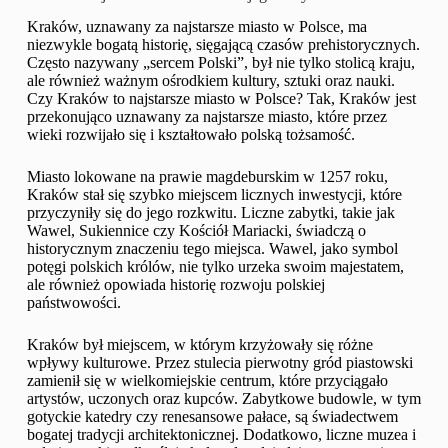
Kraków, uznawany za najstarsze miasto w Polsce, ma
niezwykle bogatą historię, sięgającą czasów prehistorycznych.
Często nazywany „sercem Polski”, był nie tylko stolicą kraju,
ale również ważnym ośrodkiem kultury, sztuki oraz nauki.
Czy Kraków to najstarsze miasto w Polsce? Tak, Kraków jest
przekonująco uznawany za najstarsze miasto, które przez
wieki rozwijało się i kształtowało polską tożsamość.
Miasto lokowane na prawie magdeburskim w 1257 roku,
Kraków stał się szybko miejscem licznych inwestycji, które
przyczyniły się do jego rozkwitu. Liczne zabytki, takie jak
Wawel, Sukiennice czy Kościół Mariacki, świadczą o
historycznym znaczeniu tego miejsca. Wawel, jako symbol
potęgi polskich królów, nie tylko urzeka swoim majestatem,
ale również opowiada historię rozwoju polskiej
państwowości.
Kraków był miejscem, w którym krzyżowały się różne
wpływy kulturowe. Przez stulecia pierwotny gród piastowski
zamienił się w wielkomiejskie centrum, które przyciągało
artystów, uczonych oraz kupców. Zabytkowe budowle, w tym
gotyckie katedry czy renesansowe pałace, są świadectwem
bogatej tradycji architektonicznej. Dodatkowo, liczne muzea i