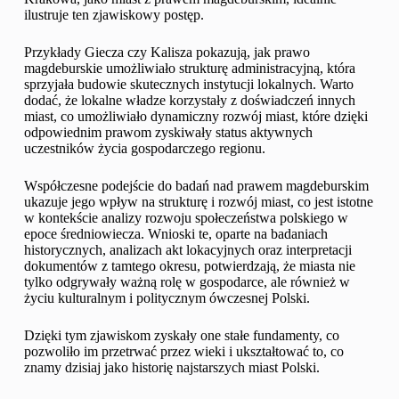
ilustruje ten zjawiskowy postęp.
Przykłady Giecza czy Kalisza pokazują, jak prawo
magdeburskie umożliwiało strukturę administracyjną, która
sprzyjała budowie skutecznych instytucji lokalnych. Warto
dodać, że lokalne władze korzystały z doświadczeń innych
miast, co umożliwiało dynamiczny rozwój miast, które dzięki
odpowiednim prawom zyskiwały status aktywnych
uczestników życia gospodarczego regionu.
Współczesne podejście do badań nad prawem magdeburskim
ukazuje jego wpływ na strukturę i rozwój miast, co jest istotne
w kontekście analizy rozwoju społeczeństwa polskiego w
epoce średniowiecza. Wnioski te, oparte na badaniach
historycznych, analizach akt lokacyjnych oraz interpretacji
dokumentów z tamtego okresu, potwierdzają, że miasta nie
tylko odgrywały ważną rolę w gospodarce, ale również w
życiu kulturalnym i politycznym ówczesnej Polski.
Dzięki tym zjawiskom zyskały one stałe fundamenty, co
pozwoliło im przetrwać przez wieki i ukształtować to, co
znamy dzisiaj jako historię najstarszych miast Polski.