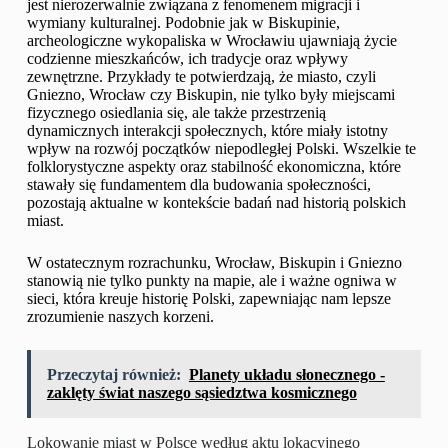
jest nierozerwalnie związana z fenomenem migracji i
wymiany kulturalnej. Podobnie jak w Biskupinie,
archeologiczne wykopaliska w Wrocławiu ujawniają życie
codzienne mieszkańców, ich tradycje oraz wpływy
zewnętrzne. Przykłady te potwierdzają, że miasto, czyli
Gniezno, Wrocław czy Biskupin, nie tylko były miejscami
fizycznego osiedlania się, ale także przestrzenią
dynamicznych interakcji społecznych, które miały istotny
wpływ na rozwój początków niepodległej Polski. Wszelkie te
folklorystyczne aspekty oraz stabilność ekonomiczna, które
stawały się fundamentem dla budowania społeczności,
pozostają aktualne w kontekście badań nad historią polskich
miast.
W ostatecznym rozrachunku, Wrocław, Biskupin i Gniezno
stanowią nie tylko punkty na mapie, ale i ważne ogniwa w
sieci, która kreuje historię Polski, zapewniając nam lepsze
zrozumienie naszych korzeni.
Przeczytaj również:
Planety układu słonecznego -
zaklęty świat naszego sąsiedztwa kosmicznego
Lokowanie miast w Polsce według aktu lokacyjnego