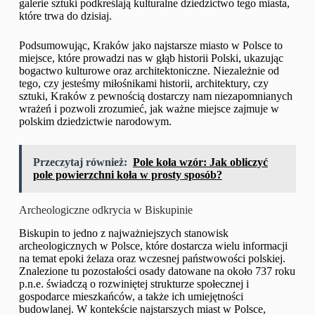
galerie sztuki podkreślają kulturalne dziedzictwo tego miasta,
które trwa do dzisiaj.
Podsumowując, Kraków jako najstarsze miasto w Polsce to
miejsce, które prowadzi nas w głąb historii Polski, ukazując
bogactwo kulturowe oraz architektoniczne. Niezależnie od
tego, czy jesteśmy miłośnikami historii, architektury, czy
sztuki, Kraków z pewnością dostarczy nam niezapomnianych
wrażeń i pozwoli zrozumieć, jak ważne miejsce zajmuje w
polskim dziedzictwie narodowym.
Przeczytaj również:
Pole koła wzór: Jak obliczyć
pole powierzchni koła w prosty sposób?
Archeologiczne odkrycia w Biskupinie
Biskupin to jedno z najważniejszych stanowisk
archeologicznych w Polsce, które dostarcza wielu informacji
na temat epoki żelaza oraz wczesnej państwowości polskiej.
Znalezione tu pozostałości osady datowane na około 737 roku
p.n.e. świadczą o rozwiniętej strukturze społecznej i
gospodarce mieszkańców, a także ich umiejętności
budowlanej. W kontekście najstarszych miast w Polsce,