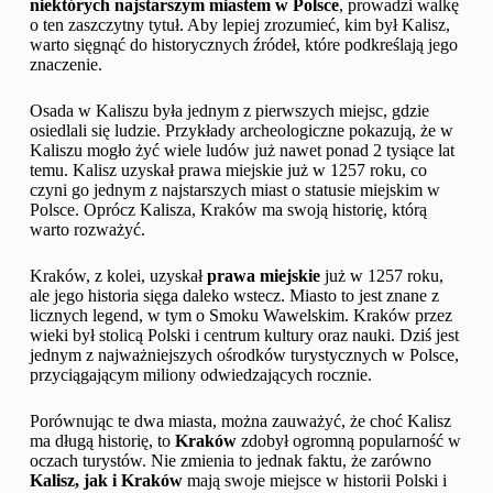
niektórych najstarszym miastem w Polsce
, prowadzi walkę
o ten zaszczytny tytuł. Aby lepiej zrozumieć, kim był Kalisz,
warto sięgnąć do historycznych źródeł, które podkreślają jego
znaczenie.
Osada w Kaliszu była jednym z pierwszych miejsc, gdzie
osiedlali się ludzie. Przykłady archeologiczne pokazują, że w
Kaliszu mogło żyć wiele ludów już nawet ponad 2 tysiące lat
temu. Kalisz uzyskał prawa miejskie już w 1257 roku, co
czyni go jednym z najstarszych miast o statusie miejskim w
Polsce. Oprócz Kalisza, Kraków ma swoją historię, którą
warto rozważyć.
Kraków, z kolei, uzyskał
prawa miejskie
już w 1257 roku,
ale jego historia sięga daleko wstecz. Miasto to jest znane z
licznych legend, w tym o Smoku Wawelskim. Kraków przez
wieki był stolicą Polski i centrum kultury oraz nauki. Dziś jest
jednym z najważniejszych ośrodków turystycznych w Polsce,
przyciągającym miliony odwiedzających rocznie.
Porównując te dwa miasta, można zauważyć, że choć Kalisz
ma długą historię, to
Kraków
zdobył ogromną popularność w
oczach turystów. Nie zmienia to jednak faktu, że zarówno
Kalisz, jak i Kraków
mają swoje miejsce w historii Polski i